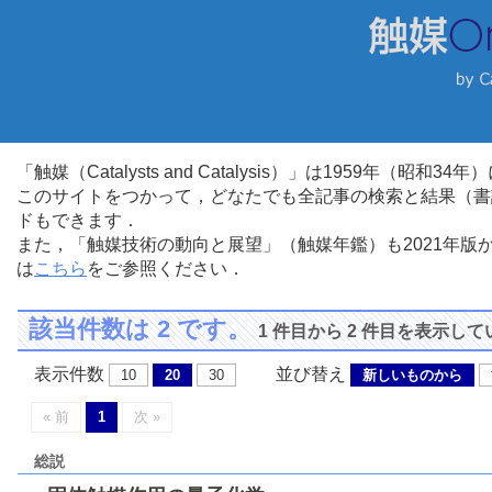
「触媒（Catalysts and Catalysis）」は1959年（昭
このサイトをつかって，どなたでも全記事の検索と結果（書
ドもできます．
また，「触媒技術の動向と展望」（触媒年鑑）も2021年
は
こちら
をご参照ください．
該当件数は 2 です。
1 件目から 2 件目を表示し
表示件数
並び替え
10
20
30
新しいものから
« 前
1
次 »
総説