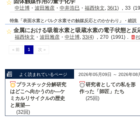
固体触媒作用の量子化学
中辻博
・
波田雅彦
・
中井浩巳
・
福西快文
,
36(1)
，33 (1
特集「表面水素とバルク水素その触媒反応とのかかわり」・総説
金属における吸着水素と吸蔵水素の電子状態と反
福西快文
・
波田雅彦
・
中辻博
,
33(4)
，270 (1991)．
P
« 前
1
次 »
よく読まれているページ
2026年05月09日 ～ 2026年08
プラスチック分解研究
研究者としての私を形
はどこへ向かうのか―ケ
作った「師匠」たち
ミカルリサイクルの歴史
(25回)
と展望―
(32回)