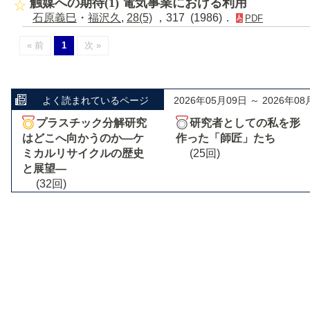
触媒への期待(1) 電気事業における利用
石原義巳
・
福沢久
,
28(5)
，317 (1986)．
PDF
« 前
1
次 »
よく読まれているページ
2026年05月09日 ～ 2026年08
プラスチック分解研究
研究者としての私を形
はどこへ向かうのか―ケ
作った「師匠」たち
ミカルリサイクルの歴史
(25回)
と展望―
(32回)