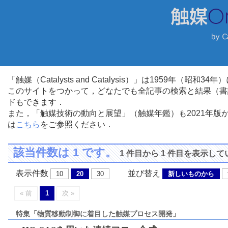
「触媒（Catalysts and Catalysis）」は1959年（昭
このサイトをつかって，どなたでも全記事の検索と結果（書
ドもできます．
また，「触媒技術の動向と展望」（触媒年鑑）も2021年
は
こちら
をご参照ください．
該当件数は 1 です。
1 件目から 1 件目を表示し
表示件数
並び替え
10
20
30
新しいものから
« 前
1
次 »
特集「物質移動制御に着目した触媒プロセス開発」