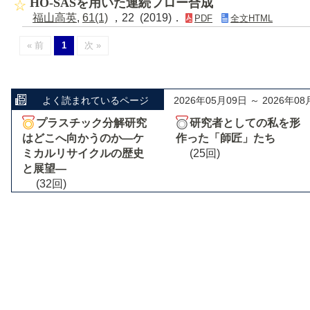
HO-SASを用いた連続フロー合成
福山高英
,
61(1)
，22 (2019)．
PDF
全文HTML
« 前
1
次 »
よく読まれているページ
2026年05月09日 ～ 2026年08
プラスチック分解研究
研究者としての私を形
はどこへ向かうのか―ケ
作った「師匠」たち
ミカルリサイクルの歴史
(25回)
と展望―
(32回)