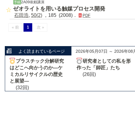
2A09依頼講演
予稿
ゼオライトを用いる触媒プロセス開発
石田浩
,
50(2)
，185 (2008)．
PDF
« 前
1
次 »
よく読まれているページ
2026年05月07日 ～ 2026年08
プラスチック分解研究
研究者としての私を形
はどこへ向かうのか―ケ
作った「師匠」たち
ミカルリサイクルの歴史
(26回)
と展望―
(32回)