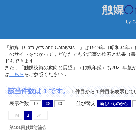
「触媒（Catalysts and Catalysis）」は1959年（昭
このサイトをつかって，どなたでも全記事の検索と結果（書
ドもできます．
また，「触媒技術の動向と展望」（触媒年鑑）も2021年
は
こちら
をご参照ください．
該当件数は 1 です。
1 件目から 1 件目を表示し
表示件数
並び替え
10
20
30
新しいものから
« 前
1
次 »
第101回触媒討論会