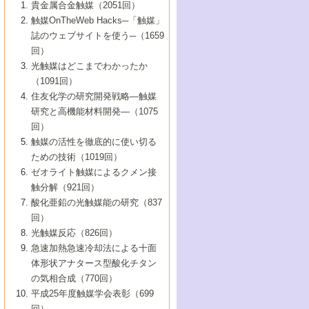
1号 なぜこの触媒が良いのか？
▼44巻（2002年）
貴金属合金触媒（2051回）
5号 若手会員による触媒研究の未来展望1：
8号 高機能化ポリオレフィンに向けた重合
5号 こんな物質，あんな物質―新たな触媒
7号 持続可能社会実現のための触媒および
5号 水素製造・貯蔵のための触媒技術の新
4号 水分解用光触媒材料
3号 特殊エネルギー場の触媒反応
触媒OnTheWeb Hacks─「触媒」
企業編
2号 第91回触媒討論会
触媒の最近の進展
1号 高次制御された触媒の化学
▼43巻（2001年）
の可能性―
触媒関連技術
しい展開
誌のウェブサイトを使う─（1659
5号 時間分解分光の進歩と応用
4号 生体内における金属の触媒作用
6号 第102回触媒討論会
3号 最近の自動車排ガス処理技術
2号 第89回触媒討論会
1号 グリーンケミストリーと触媒
▼42巻（2000年）
6号 第100回触媒討論会
8号 未来を拓く金属錯体
回）
6号 第98回触媒討論会
6号 第96回触媒討論会
5号 ファインケミカルズの展開に寄与する
7号 触媒・化学反応における計算化学の進
4号 触媒研究の現状と将来─第90回触媒討論
3号 触媒を利用した電気化学の新展開
2号 第87回触媒討論会特集号
1号 触媒反応工学の明日を拓く
▼41巻（1999年）
7号 『結晶の化学』を活かした触媒研究
光触媒はどこまでわかったか
7号 基礎化学品製造の触媒技術
触媒
歩
会Aから
7号 未来型金属錯体触媒開発への展望
4号 ナノ材料の調製と機能化
（1091回）
3号 生体触媒とバイオプロセス
2号 第85回触媒討論会
8号 イオン液体の応用
1号 孔、穴、あな?-特異な空間とその利用-
▼40巻（1998年）
8号 多機能型リアクター
6号 第94回触媒討論会
8号 若手研究者による触媒研究の未来展望
5号 基礎化学品製造の触媒技術
8号 超臨界流体を用いた化学プロセスの新
住友化学の研究開発戦略―触媒
5号 こんな触媒が欲しい
4号 水素製造・利用の触媒化学
3号 反応ダイナミクス
2号 第83回触媒討論会
1号 創立40周年記念・触媒化学この10年の
▼39巻（1997年）
2：大学・研究所編
展開
研究と高機能材料開発―（1075
7号 サブナノレベルでみた新しい表面現象
6号 第92回触媒討論会
6号 第90回触媒討論会
5号 触媒研究における新しい切り口：コン
進展と21世紀への提言/創立40周年記念・触
4号 超臨界流体の触媒反応への応用
3号 均一系触媒反応最前線
1号 均一系と不均一系触媒反応-その特徴と
回）
▼38巻（1996年）
8号 オレフィン重合触媒の新たな展
7号 基礎化学品製造の触媒技術
ビナトリアルケミストリー
媒学会この10年の歩みとこれから/創立40周
7号 触媒研究と学術雑誌/情報
5号 触媒のおもしろさをどのように伝える
接点
触媒の活性を徹底的に使い切る
4号 実用炭素材料の新展開
1号 触媒の構造と触媒作用/C1化学を中心と
▼37巻（1995年）
年記念・記録は語る
8号 資源の循環と触媒技術
6号 第88回触媒討論会特集号
か
ための技術（1019回）
8号 若い世代からみた触媒化学の現状と未
2号 第79回触媒討論会
5号 研究の方法論を考える
する21世紀への触媒
1号 ファインケミカルズと固体触媒
▼36巻（1994年）
2号 第81回触媒討論会
ゼオライト触媒によるクメン接
来
7号 企業における触媒研究のブレークスル
6号 第86回触媒討論会
3号 最新NO除去触媒の実用化研究
6号 第84回触媒討論会
2号 第77回触媒討論会
2号 第75回触媒討論会
触分解（921回）
1号 電気化学と触媒
▼35巻（1993年）
ー
3号 計算機触媒化学へのさそい
7号 水素化精製触媒の新しい展開
4号 新しい反応場を目指した触媒調製
7号 機能性金属材料と触媒
3号 オリンピックメダル:金・銀・銅はどん
酸化亜鉛の光触媒能の研究（837
3号 希土類を利用した触媒
2号 第73回触媒討論会
8号 この材料を触媒として使ってみません
4号 触媒劣化の制御と予測
1号 工業触媒開発マニュアル―探索から工
▼34巻（1992年）
8号 新しい反応性と機能性を目指した金属
な触媒作用を示すか
回）
5号 反応・分離技術の新しい展開
8号 触媒研究へのNMRの応用と展望
か？
業化まで
4号 触媒とリサイクル
3号 C4化学の展開
5号 最新の実用プロセスと触媒
クラスタ-化学
1号 インパクトを与えたこの研究
▼33巻（1991年）
光触媒反応（826回）
4号 触媒作用における機能の複合化
6号 第80回触媒討論会
2号 第71回触媒討論会
5号 エネルギー変換触媒
4号 《通常号》
6号 第82回触媒討論会
急速加熱急速冷却法による十面
2号 第69回触媒討論会
1号 触媒プロセス開発マニュアル―探索か
▼32巻（1990年）
5号 未来を拓け！若手研究者
7号 無機―有機ハイブリッド材料の新展開
3号 研究開発のうらおもて―着想と展開
体形状アナタース型酸化チタン
6号 第76回触媒討論会
5号 《通常号》
ら工業化まで，知っておきたいこと PartII
7号 ナノ構造体の化学
3号 ケミカルズ合成触媒―新しい展開と応
1号 21世紀に向けて触媒研究の飛躍をめざ
▼31巻（1989年）
6号 第78回触媒討論会
8号 AFMでみる世界
の気相合成（770回）
4号 触媒劣化と寿命の予測
7号 表面吸着相の新しい展開
用
6号 第74回触媒討論会
2号 第67回触媒討論会
8号 あの反応は今
す―触媒化学の裾野を広げよう
1号 情報科学と反応設計・材料設計
▼30巻（1988年）
7号 ダイナミックな領域への触媒研究の展
平成25年度触媒学会表彰（699
5号 環境に優しい触媒
8号 マイクロポーラス・クリスタル触媒の
4号 触媒調製の科学と技術の最前線
7号 半導体光触媒の基礎と広がり
3号 光触媒
2号 第65回触媒討論会
開/C1化学を中心とする21世紀への触媒
回）