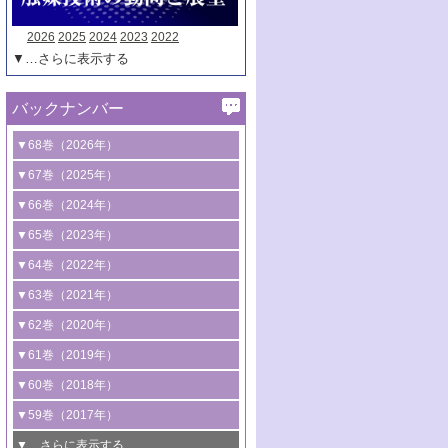
2026
2025
2024
2023
2022
▼…さらに表示する
バックナンバー
▼68巻（2026年）
1号 過酸化水素合成に関する研究動向
▼67巻（2025年）
2号 コンピューター技術により加速する
1号 CO
水素化によるグリーン燃料/グリ
▼66巻（2024年）
2
触媒開発
ーンケミカル製造
1号 低次元ナノ構造を有する触媒材料
▼65巻（2023年）
3号 有機分子変換やCO
資源化のための
2
2号 水素製造のための水分解技術に関す
2号 規制反応場を活用した固体触媒研究
1号 炭素が関わる触媒機能
▼64巻（2022年）
光触媒に関する最近の研究
る最近の研究
の新展開
2号 プラスチックケミカルリサイクルの
1号 合成ガス製造とCOを用いるケミカル
▼63巻（2021年）
B号 第137回触媒討論会（2026年）
3号 オレフィン系樹脂の精密合成に関す
3号 未踏分子変換を目指した酸化触媒プ
ための触媒技術
ズ合成の最新動向
1号 金触媒の新展開
▼62巻（2020年）
る最新技術
ロセスの最前線
3号 非酸化物系金属化合物を基盤とした
2号 化学品合成のための合金触媒開発
2号 ペロブスカイト
1号 触媒設計を拓く欠陥構造のキャラク
▼61巻（2019年）
4号 アルコール類の効率的変換を実現す
4号 シンクロトロン放射光および中性子
触媒材料の開発
3号 CO
の排出削減および有効活用のた
タリゼーション
2
3号 特殊反応場を利用した触媒的分子変
る非貴金属触媒の研究動向
線を利用した触媒解析技術の最先端
1号 物質移動制御に着目した触媒プロセ
▼60巻（2018年）
4号 格子酸素・格子酸素欠陥を利用した
めの触媒技術
換反応
2号 機能化学品製造に資するクリーンな
ス開発
5号 ゼオライトの合成と応用における研
5号 単原子触媒
触媒反応
1号 固体酸触媒の最新の研究動向
▼59巻（2017年）
触媒的酸化反応
4号 若手による情報発信企画～とびたて
4号 多孔質材料を用いた触媒の新展開
究動向
2号 CO
フリー水素サプライチェーンに
2
6号 参照触媒委員会からのお知らせ
5号 生体触媒によるエネルギー変換反応
2号 二酸化炭素からの有用化学品合成
1号 いたるところに，触媒
▼…さらに表示する