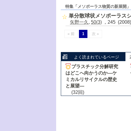
特集「メソポーラス物質の新展開」
単分散球状メソポーラス
矢野一久
,
50(3)
，245 (200
« 前
1
次 »
よく読まれているページ
プラスチック分解研究
はどこへ向かうのか―ケ
ミカルリサイクルの歴史
と展望―
(32回)