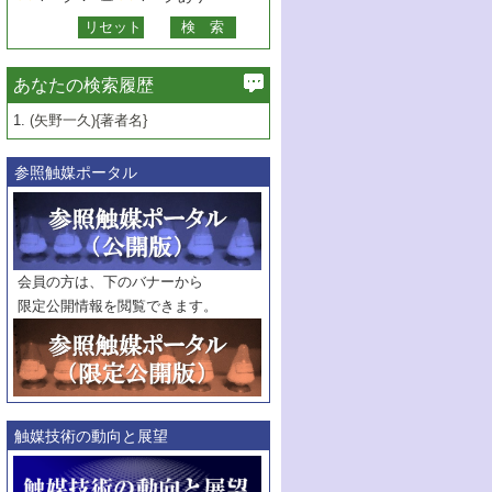
あなたの検索履歴
1.
(矢野一久){著者名}
参照触媒ポータル
会員の方は、下のバナーから
限定公開情報を閲覧できます。
触媒技術の動向と展望