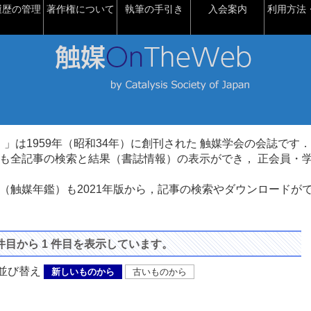
履歴の管理
著作権について
執筆の手引き
入会案内
利用方法・
talysis）」は1959年（昭和34年）に創刊された 触媒学会の会誌です．
も全記事の検索と結果（書誌情報）の表示ができ， 正会員・
（触媒年鑑）も2021年版から，記事の検索やダウンロードが
 件目から 1 件目を表示しています。
び替え
新しいものから
古いものから