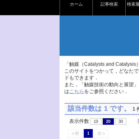
ホーム
記事検索
検索
「触媒（Catalysts and Ca
このサイトをつかって，どなたで
ドもできます．
また，「触媒技術の動向と展望」
は
こちら
をご参照ください．
該当件数は 1 です。
1
表示件数
並
10
20
30
« 前
1
次 »