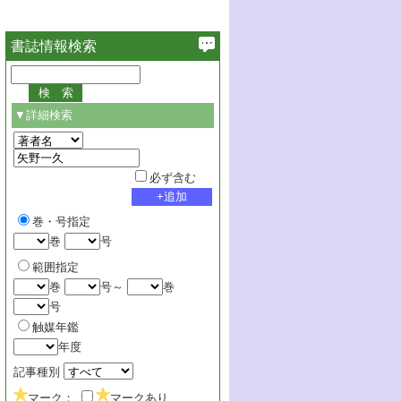
書誌情報検索
▼詳細検索
必ず含む
巻・号指定
巻
号
範囲指定
巻
号～
巻
号
触媒年鑑
年度
記事種別
マーク：
マークあり