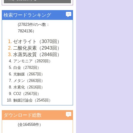
若き触媒の研究者たち～（1）
3号 水処理のための触媒化学
5号 情報学的手法を用いた触媒開発
6号 ヘテロ接合界面
関わる触媒開発動向
B号 第133回触媒討論会（2023年）
6号 窒素とリンの循環のための触媒・機
3号 ナノ粒子・クラスター触媒の最前線
2号 機能性材料の局所構造解析のための
5号 若手による情報発信企画～とびたて
▼58巻（2016年）
4号 光触媒を用いた水分解の最新の研究
6号 カーボンニュートラルに向けた電解
B号 第135回触媒討論会（2025年）
3号 精密高分子合成に関する最近の研究
能性材料
最先端技術
検索ワードランキング
4号 60周年記念企画
若き触媒の研究者たち～（2）
動向
技術
1号 ユニークな構造の高分子を生み出す触
▼57巻（2015年）
動向
B号 第131回触媒討論会（2023年）
3号 無機分離膜材料の開発と触媒反応プ
5号 進化するゼオライト合成技術
6号 石油のノーブル・ユースを志向した
媒技術
(27823件/のべ数：
5号 次世代の触媒プロセスを支えるマイ
B号 第127回触媒討論会（2021年・オン
1号 水素キャリアにかかわる触媒技術の新
4号 バイオマス化成品製造のための触媒
▼56巻（2014年）
ロセスへの適用
触媒技術
7824136）
クロ波
6号 非貴金属系触媒における電気化学的
ライン開催(Zoom)のみ）
2号 リグニンからの化成品製造に向けた触
展開
技術
1号 特殊環境場を利用した材料合成
▼55巻（2013年）
4号 触媒研究における計算科学の利用
酸素還元反応
B号 第129回触媒討論会（2022年・京都
媒技術
6号 メタン転換技術の最新動向
ゼオライト（3070回）
2号 石油精製用触媒の最近の進展
5号 固体触媒による含窒素有機化合物変
2号 光触媒反応機構に関する最新の研究動
1号 高耐久性燃料電池システム用触媒にお
大学：オンライン・対面開催）
▼54巻（2012年）
5号 水素のふるまいを解き明かす最先端
B号 第121回触媒討論会（2018年・東京
3号 触媒研究の最先端～とびたて若き研究
二酸化炭素（2943回）
B号 第125回触媒討論会（2020年・工学
換の最前線
3号 固体酸化物形燃料電池（SOFC）におけ
向
ける新展開
研究
大学）
1号 規則性多孔体の利用技術における最近
▼53巻（2011年）
者たち～（1）
水蒸気改質（2846回）
院大学）
るアノード触媒上での燃料直接改質技術
6号 貴金属使用量低減に向けた自動車排
3号 固体高分子形燃料電池カソード触媒の
2号 リビングラジカル重合の最近の動向
6号 低級アルカンの有効利用のための触
の進歩
アンモニア（2820回）
4号 触媒研究の最先端～とびたて若き研究
1号 金属学から見る合金触媒の新展開
▼52巻（2010年）
ガス浄化触媒の開発
4号 コアシェル構造の制御による触媒機能
開発動向
媒技術
白金（2782回）
3号 天然ガスの化学工業的展開に関する触
2号 第109回触媒討論会
者たち～（2）
2号 第107回触媒討論会
の向上
1号 触媒の劣化対策と長寿命触媒開発
B号 第123回触媒討論会（2019年・大阪
▼51巻（2009年）
4号 人工光合成に向けた近年のアプローチ
光触媒（2667回）
媒技術
B号 第119回触媒討論会（2017年・首都
3号 貴金属低減技術の最新動向
5号 触媒研究の最先端～とびたて若き研究
市立大学）
3号 触媒のその場観察法の進歩（１）
5号 工業触媒およびその周辺技術の最近の
2号 第105回触媒討論会
1号 炭素材料－熱い注目を集める材料－
▼50巻（2008年）
メタン（2663回）
大学東京）
5号 未利用熱エネルギーの有効活用に貢献
4号 貴金属触媒の精密構造制御とその活用
者たち～（3）
4号 貴金属代替技術の最新動向
進歩
水素化（2616回）
4号 触媒のその場観察法の進歩（２）
3号 ナノ構造が拓く新機能
する触媒技術
2号 第103回触媒討論会
1号 触媒化学と学会のこの10年，半世紀，
▼49巻（2007年）
5号 バイオマス化成品製造のための固体触
6号 イオニクス材料と燃料電池・電解合成
5号 光触媒による物質変換反応の新展開
CO2（2567回）
6号 ナノシート
5号 不活性結合の触媒的活性化による有機
そして未来
4号 活性サイトおよびその環境の精密な設
6号 ポリオキソメタレート
3号 環境浄化用光触媒の現状と課題
媒の開発
1号 含フッ素化合物の合成と触媒
▼48巻（2006年）
の最新の研究動向
触媒討論会（2545回）
6号 グラフェン
合成
B号 第115回触媒討論会（2015年・成蹊大
計による触媒の高機能化
2号 第101回触媒討論会
B号 第113回触媒討論会（2014年・ロワジ
4号 水素社会の実現に向けた水素製造・貯
6号 ナノ空間─吸着状態解析から新機能開拓
2号 第99回触媒討論会
B号 第117回触媒討論会（2016年・大阪府
1号 固体酸触媒の最近の進歩
▼47巻（2005年）
学）
7号 水素を利用する化成品合成の新潮流
6号 新しい固体酸触媒技術
5号 触媒を有効に使うための技術
ールホテル豊橋）
蔵技術の進歩
まで─
3号 メソポーラス物質の新展開
立大学）
3号 実用的ファインケミカル合成プロセス
ダウンロード総数
2号 第97回触媒討論会
1号 最近の触媒担体とその効果
▼46巻（2004年）
7号 ゼオライト合成における最近の進歩
6号 第106回触媒討論会
5号 CO
が関わる触媒・材料
B号 第111回触媒討論会（2013年・関西大
4号 錯体を利用したユニークな表面構造の
を実現する触媒
2
3号 リビング重合触媒の最近の展開
2号 第95回触媒討論会
(全164558件）
1号 部分酸化反応触媒の最前線
▼45巻（2003年）
学）
構築と機能
7号 有機分子触媒による精密有機合成
4号 バイオマス活用のための技術開発
6号 第104回触媒討論会
4号 今後の液体燃料を支える触媒技術
3号 化成品を合成するゼオライト触媒
2号 第93回触媒討論会