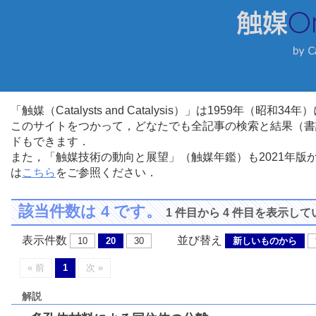
「触媒（Catalysts and Catalysis）」は1959年（昭
このサイトをつかって，どなたでも全記事の検索と結果（書
ドもできます．
また，「触媒技術の動向と展望」（触媒年鑑）も2021年
は
こちら
をご参照ください．
該当件数は 4 です。
1 件目から 4 件目を表示し
表示件数
並び替え
10
20
30
新しいものから
« 前
1
次 »
解説