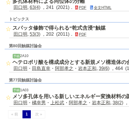
多孔体材料による同位体の分離
田口明
,
63(4)
，241 (2021)．
PDF
全文HTML
トピックス
スパッタ修飾で得られる“乾式含浸”触媒
田口明
,
53(3)
，202 (2011)．
PDF
第80回触媒討論会
2A10
予稿
ヘテロポリ酸を構成成分とする新規メソ構造体の
田口明
・
田島直幸
・
阿部孝之
・
岩本正和
,
39(6)
，464 (
第77回触媒討論会
1A03
予稿
メソ多孔体を用いる新しいエネルギー変換材料の
田口明
・
橘幸男
・
上松武
・
阿部孝之
・
岩本正和
,
38(2)
，
« 前
1
次 »