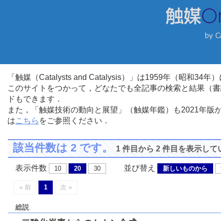
「触媒（Catalysts and Catalysis）」は1959年（昭
このサイトをつかって，どなたでも全記事の検索と結果（書
ドもできます．
また，「触媒技術の動向と展望」（触媒年鑑）も2021年
は
こちら
をご参照ください．
該当件数は 2 です。
1 件目から 2 件目を表示し
表示件数
並び替え
10
20
30
新しいものから
« 前
1
次 »
総説