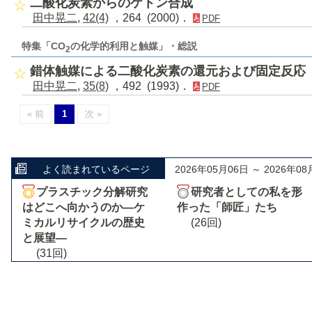
二酸化炭素からのケトン合成
田中晃二
,
42(4)
，264 (2000)．
PDF
特集「CO
の化学的利用と触媒」・総説
2
錯体触媒による二酸化炭素の還元および固定反応
田中晃二
,
35(8)
，492 (1993)．
PDF
« 前
1
次 »
よく読まれているページ
2026年05月06日 ～ 2026年08
プラスチック分解研究
研究者としての私を形
はどこへ向かうのか―ケ
作った「師匠」たち
ミカルリサイクルの歴史
(26回)
と展望―
(31回)