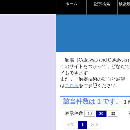
ホーム
記事検索
検索
「触媒（Catalysts and Ca
このサイトをつかって，どなたで
ドもできます．
また，「触媒技術の動向と展望」
は
こちら
をご参照ください．
該当件数は 1 です。
1
表示件数
並
10
20
30
« 前
1
次 »