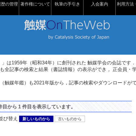
履歴の管理
著作権について
執筆の手引き
入会案内
利用方法・
talysis）」は1959年（昭和34年）に創刊された 触媒学会の会誌です．
も全記事の検索と結果（書誌情報）の表示ができ， 正会員・
（触媒年鑑）も2021年版から，記事の検索やダウンロードが
 件目から 1 件目を表示しています。
び替え
新しいものから
古いものから