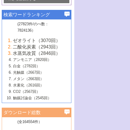
若き触媒の研究者たち～（1）
3号 水処理のための触媒化学
5号 情報学的手法を用いた触媒開発
6号 ヘテロ接合界面
関わる触媒開発動向
B号 第133回触媒討論会（2023年）
6号 窒素とリンの循環のための触媒・機
3号 ナノ粒子・クラスター触媒の最前線
2号 機能性材料の局所構造解析のための
5号 若手による情報発信企画～とびたて
▼58巻（2016年）
4号 光触媒を用いた水分解の最新の研究
6号 カーボンニュートラルに向けた電解
B号 第135回触媒討論会（2025年）
3号 精密高分子合成に関する最近の研究
能性材料
最先端技術
検索ワードランキング
4号 60周年記念企画
若き触媒の研究者たち～（2）
動向
技術
1号 ユニークな構造の高分子を生み出す触
▼57巻（2015年）
動向
B号 第131回触媒討論会（2023年）
3号 無機分離膜材料の開発と触媒反応プ
5号 進化するゼオライト合成技術
6号 石油のノーブル・ユースを志向した
媒技術
(27823件/のべ数：
5号 次世代の触媒プロセスを支えるマイ
B号 第127回触媒討論会（2021年・オン
1号 水素キャリアにかかわる触媒技術の新
4号 バイオマス化成品製造のための触媒
▼56巻（2014年）
ロセスへの適用
触媒技術
7824136）
クロ波
6号 非貴金属系触媒における電気化学的
ライン開催(Zoom)のみ）
2号 リグニンからの化成品製造に向けた触
展開
技術
1号 特殊環境場を利用した材料合成
▼55巻（2013年）
4号 触媒研究における計算科学の利用
酸素還元反応
B号 第129回触媒討論会（2022年・京都
媒技術
6号 メタン転換技術の最新動向
ゼオライト（3070回）
2号 石油精製用触媒の最近の進展
5号 固体触媒による含窒素有機化合物変
2号 光触媒反応機構に関する最新の研究動
1号 高耐久性燃料電池システム用触媒にお
大学：オンライン・対面開催）
▼54巻（2012年）
5号 水素のふるまいを解き明かす最先端
B号 第121回触媒討論会（2018年・東京
3号 触媒研究の最先端～とびたて若き研究
二酸化炭素（2943回）
B号 第125回触媒討論会（2020年・工学
換の最前線
3号 固体酸化物形燃料電池（SOFC）におけ
向
ける新展開
研究
大学）
1号 規則性多孔体の利用技術における最近
▼53巻（2011年）
者たち～（1）
水蒸気改質（2846回）
院大学）
るアノード触媒上での燃料直接改質技術
6号 貴金属使用量低減に向けた自動車排
3号 固体高分子形燃料電池カソード触媒の
2号 リビングラジカル重合の最近の動向
6号 低級アルカンの有効利用のための触
の進歩
アンモニア（2820回）
4号 触媒研究の最先端～とびたて若き研究
1号 金属学から見る合金触媒の新展開
▼52巻（2010年）
ガス浄化触媒の開発
4号 コアシェル構造の制御による触媒機能
開発動向
媒技術
白金（2782回）
3号 天然ガスの化学工業的展開に関する触
2号 第109回触媒討論会
者たち～（2）
2号 第107回触媒討論会
の向上
1号 触媒の劣化対策と長寿命触媒開発
B号 第123回触媒討論会（2019年・大阪
▼51巻（2009年）
4号 人工光合成に向けた近年のアプローチ
光触媒（2667回）
媒技術
B号 第119回触媒討論会（2017年・首都
3号 貴金属低減技術の最新動向
5号 触媒研究の最先端～とびたて若き研究
市立大学）
3号 触媒のその場観察法の進歩（１）
5号 工業触媒およびその周辺技術の最近の
2号 第105回触媒討論会
1号 炭素材料－熱い注目を集める材料－
▼50巻（2008年）
メタン（2663回）
大学東京）
5号 未利用熱エネルギーの有効活用に貢献
4号 貴金属触媒の精密構造制御とその活用
者たち～（3）
4号 貴金属代替技術の最新動向
進歩
水素化（2616回）
4号 触媒のその場観察法の進歩（２）
3号 ナノ構造が拓く新機能
する触媒技術
2号 第103回触媒討論会
1号 触媒化学と学会のこの10年，半世紀，
▼49巻（2007年）
5号 バイオマス化成品製造のための固体触
6号 イオニクス材料と燃料電池・電解合成
5号 光触媒による物質変換反応の新展開
CO2（2567回）
6号 ナノシート
5号 不活性結合の触媒的活性化による有機
そして未来
4号 活性サイトおよびその環境の精密な設
6号 ポリオキソメタレート
3号 環境浄化用光触媒の現状と課題
媒の開発
1号 含フッ素化合物の合成と触媒
▼48巻（2006年）
の最新の研究動向
触媒討論会（2545回）
6号 グラフェン
合成
B号 第115回触媒討論会（2015年・成蹊大
計による触媒の高機能化
2号 第101回触媒討論会
B号 第113回触媒討論会（2014年・ロワジ
4号 水素社会の実現に向けた水素製造・貯
6号 ナノ空間─吸着状態解析から新機能開拓
2号 第99回触媒討論会
B号 第117回触媒討論会（2016年・大阪府
1号 固体酸触媒の最近の進歩
▼47巻（2005年）
学）
7号 水素を利用する化成品合成の新潮流
6号 新しい固体酸触媒技術
5号 触媒を有効に使うための技術
ールホテル豊橋）
蔵技術の進歩
まで─
3号 メソポーラス物質の新展開
立大学）
3号 実用的ファインケミカル合成プロセス
ダウンロード総数
2号 第97回触媒討論会
1号 最近の触媒担体とその効果
▼46巻（2004年）
7号 ゼオライト合成における最近の進歩
6号 第106回触媒討論会
5号 CO
が関わる触媒・材料
B号 第111回触媒討論会（2013年・関西大
4号 錯体を利用したユニークな表面構造の
を実現する触媒
2
3号 リビング重合触媒の最近の展開
2号 第95回触媒討論会
(全164554件）
1号 部分酸化反応触媒の最前線
▼45巻（2003年）
学）
構築と機能
7号 有機分子触媒による精密有機合成
4号 バイオマス活用のための技術開発
6号 第104回触媒討論会
4号 今後の液体燃料を支える触媒技術
3号 化成品を合成するゼオライト触媒
2号 第93回触媒討論会