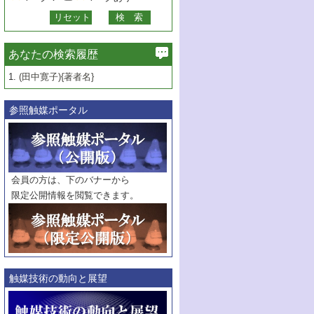
あなたの検索履歴
1.
(田中寛子){著者名}
参照触媒ポータル
会員の方は、下のバナーから
限定公開情報を閲覧できます。
触媒技術の動向と展望