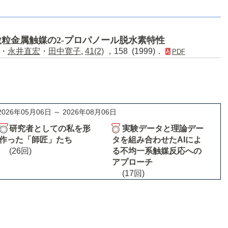
粒金属触媒の2-プロパノール脱水素特性
・
永井直宏
・
田中寛子
,
41(2)
，158 (1999)．
PDF
2026年05月06日 ～ 2026年08月06日
研究者としての私を形
実験データと理論デー
作った「師匠」たち
タを組み合わせたAIによ
(26回)
る不均一系触媒反応への
アプローチ
(17回)