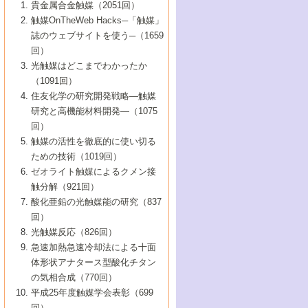
1号 なぜこの触媒が良いのか？
▼44巻（2002年）
貴金属合金触媒（2051回）
5号 若手会員による触媒研究の未来展望1：
8号 高機能化ポリオレフィンに向けた重合
5号 こんな物質，あんな物質―新たな触媒
7号 持続可能社会実現のための触媒および
5号 水素製造・貯蔵のための触媒技術の新
4号 水分解用光触媒材料
3号 特殊エネルギー場の触媒反応
触媒OnTheWeb Hacks─「触媒」
企業編
2号 第91回触媒討論会
触媒の最近の進展
1号 高次制御された触媒の化学
▼43巻（2001年）
の可能性―
触媒関連技術
しい展開
誌のウェブサイトを使う─（1659
5号 時間分解分光の進歩と応用
4号 生体内における金属の触媒作用
6号 第102回触媒討論会
3号 最近の自動車排ガス処理技術
2号 第89回触媒討論会
1号 グリーンケミストリーと触媒
▼42巻（2000年）
6号 第100回触媒討論会
8号 未来を拓く金属錯体
回）
6号 第98回触媒討論会
6号 第96回触媒討論会
5号 ファインケミカルズの展開に寄与する
7号 触媒・化学反応における計算化学の進
4号 触媒研究の現状と将来─第90回触媒討論
3号 触媒を利用した電気化学の新展開
2号 第87回触媒討論会特集号
1号 触媒反応工学の明日を拓く
▼41巻（1999年）
7号 『結晶の化学』を活かした触媒研究
光触媒はどこまでわかったか
7号 基礎化学品製造の触媒技術
触媒
歩
会Aから
7号 未来型金属錯体触媒開発への展望
4号 ナノ材料の調製と機能化
（1091回）
3号 生体触媒とバイオプロセス
2号 第85回触媒討論会
8号 イオン液体の応用
1号 孔、穴、あな?-特異な空間とその利用-
▼40巻（1998年）
8号 多機能型リアクター
6号 第94回触媒討論会
8号 若手研究者による触媒研究の未来展望
5号 基礎化学品製造の触媒技術
8号 超臨界流体を用いた化学プロセスの新
住友化学の研究開発戦略―触媒
5号 こんな触媒が欲しい
4号 水素製造・利用の触媒化学
3号 反応ダイナミクス
2号 第83回触媒討論会
1号 創立40周年記念・触媒化学この10年の
▼39巻（1997年）
2：大学・研究所編
展開
研究と高機能材料開発―（1075
7号 サブナノレベルでみた新しい表面現象
6号 第92回触媒討論会
6号 第90回触媒討論会
5号 触媒研究における新しい切り口：コン
進展と21世紀への提言/創立40周年記念・触
4号 超臨界流体の触媒反応への応用
3号 均一系触媒反応最前線
1号 均一系と不均一系触媒反応-その特徴と
回）
▼38巻（1996年）
8号 オレフィン重合触媒の新たな展
7号 基礎化学品製造の触媒技術
ビナトリアルケミストリー
媒学会この10年の歩みとこれから/創立40周
7号 触媒研究と学術雑誌/情報
5号 触媒のおもしろさをどのように伝える
接点
触媒の活性を徹底的に使い切る
4号 実用炭素材料の新展開
1号 触媒の構造と触媒作用/C1化学を中心と
▼37巻（1995年）
年記念・記録は語る
8号 資源の循環と触媒技術
6号 第88回触媒討論会特集号
か
ための技術（1019回）
8号 若い世代からみた触媒化学の現状と未
2号 第79回触媒討論会
5号 研究の方法論を考える
する21世紀への触媒
1号 ファインケミカルズと固体触媒
▼36巻（1994年）
2号 第81回触媒討論会
ゼオライト触媒によるクメン接
来
7号 企業における触媒研究のブレークスル
6号 第86回触媒討論会
3号 最新NO除去触媒の実用化研究
6号 第84回触媒討論会
2号 第77回触媒討論会
2号 第75回触媒討論会
触分解（921回）
1号 電気化学と触媒
▼35巻（1993年）
ー
3号 計算機触媒化学へのさそい
7号 水素化精製触媒の新しい展開
4号 新しい反応場を目指した触媒調製
7号 機能性金属材料と触媒
3号 オリンピックメダル:金・銀・銅はどん
酸化亜鉛の光触媒能の研究（837
3号 希土類を利用した触媒
2号 第73回触媒討論会
8号 この材料を触媒として使ってみません
4号 触媒劣化の制御と予測
1号 工業触媒開発マニュアル―探索から工
▼34巻（1992年）
8号 新しい反応性と機能性を目指した金属
な触媒作用を示すか
回）
5号 反応・分離技術の新しい展開
8号 触媒研究へのNMRの応用と展望
か？
業化まで
4号 触媒とリサイクル
3号 C4化学の展開
5号 最新の実用プロセスと触媒
クラスタ-化学
1号 インパクトを与えたこの研究
▼33巻（1991年）
光触媒反応（826回）
4号 触媒作用における機能の複合化
6号 第80回触媒討論会
2号 第71回触媒討論会
5号 エネルギー変換触媒
4号 《通常号》
6号 第82回触媒討論会
急速加熱急速冷却法による十面
2号 第69回触媒討論会
1号 触媒プロセス開発マニュアル―探索か
▼32巻（1990年）
5号 未来を拓け！若手研究者
7号 無機―有機ハイブリッド材料の新展開
3号 研究開発のうらおもて―着想と展開
体形状アナタース型酸化チタン
6号 第76回触媒討論会
5号 《通常号》
ら工業化まで，知っておきたいこと PartII
7号 ナノ構造体の化学
3号 ケミカルズ合成触媒―新しい展開と応
1号 21世紀に向けて触媒研究の飛躍をめざ
▼31巻（1989年）
6号 第78回触媒討論会
8号 AFMでみる世界
の気相合成（770回）
4号 触媒劣化と寿命の予測
7号 表面吸着相の新しい展開
用
6号 第74回触媒討論会
2号 第67回触媒討論会
8号 あの反応は今
す―触媒化学の裾野を広げよう
1号 情報科学と反応設計・材料設計
▼30巻（1988年）
7号 ダイナミックな領域への触媒研究の展
平成25年度触媒学会表彰（699
5号 環境に優しい触媒
8号 マイクロポーラス・クリスタル触媒の
4号 触媒調製の科学と技術の最前線
7号 半導体光触媒の基礎と広がり
3号 光触媒
2号 第65回触媒討論会
開/C1化学を中心とする21世紀への触媒
回）