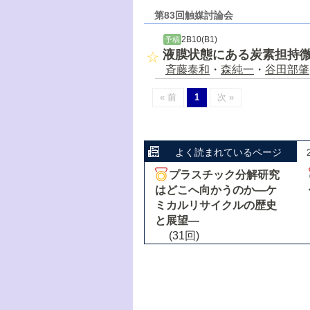
第83回触媒討論会
2B10(B1)
予稿
液膜状態にある炭素担持微
斉藤泰和
・
森純一
・
谷田部肇
« 前
1
次 »
よく読まれているページ
プラスチック分解研究
はどこへ向かうのか―ケ
ミカルリサイクルの歴史
と展望―
(31回)