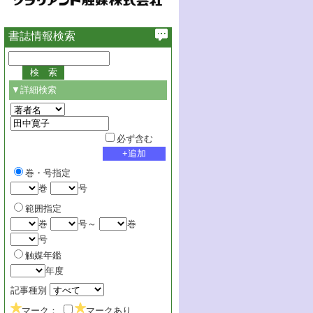
書誌情報検索
▼詳細検索
必ず含む
巻・号指定
巻
号
範囲指定
巻
号～
巻
号
触媒年鑑
年度
記事種別
マーク：
マークあり