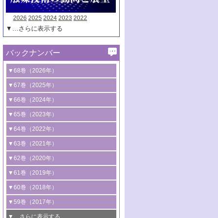
2026
2025
2024
2023
2022
▼…さらに表示する
バックナンバー
▼68巻（2026年）
1号 過酸化水素合成に関する研究動向
▼67巻（2025年）
2号 コンピューター技術により加速する
1号 CO
水素化によるグリーン燃料/グリ
▼66巻（2024年）
2
触媒開発
ーンケミカル製造
1号 低次元ナノ構造を有する触媒材料
▼65巻（2023年）
3号 有機分子変換やCO
資源化のための
2
2号 水素製造のための水分解技術に関す
2号 規制反応場を活用した固体触媒研究
1号 炭素が関わる触媒機能
▼64巻（2022年）
光触媒に関する最近の研究
る最近の研究
の新展開
2号 プラスチックケミカルリサイクルの
1号 合成ガス製造とCOを用いるケミカル
▼63巻（2021年）
B号 第137回触媒討論会（2026年）
3号 オレフィン系樹脂の精密合成に関す
3号 未踏分子変換を目指した酸化触媒プ
ための触媒技術
ズ合成の最新動向
1号 金触媒の新展開
▼62巻（2020年）
る最新技術
ロセスの最前線
3号 非酸化物系金属化合物を基盤とした
2号 化学品合成のための合金触媒開発
2号 ペロブスカイト
1号 触媒設計を拓く欠陥構造のキャラク
▼61巻（2019年）
4号 アルコール類の効率的変換を実現す
4号 シンクロトロン放射光および中性子
触媒材料の開発
3号 CO
の排出削減および有効活用のた
タリゼーション
2
3号 特殊反応場を利用した触媒的分子変
る非貴金属触媒の研究動向
線を利用した触媒解析技術の最先端
1号 物質移動制御に着目した触媒プロセ
▼60巻（2018年）
4号 格子酸素・格子酸素欠陥を利用した
めの触媒技術
換反応
2号 機能化学品製造に資するクリーンな
ス開発
5号 ゼオライトの合成と応用における研
5号 単原子触媒
触媒反応
1号 固体酸触媒の最新の研究動向
▼59巻（2017年）
触媒的酸化反応
4号 若手による情報発信企画～とびたて
4号 多孔質材料を用いた触媒の新展開
究動向
2号 CO
フリー水素サプライチェーンに
2
6号 参照触媒委員会からのお知らせ
5号 生体触媒によるエネルギー変換反応
2号 二酸化炭素からの有用化学品合成
1号 いたるところに，触媒
▼…さらに表示する