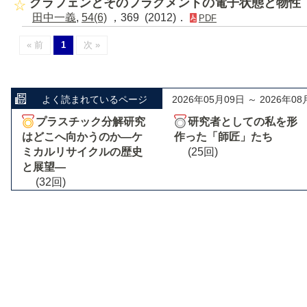
グラフェンとそのフラグメントの電子状態と物性
田中一義
,
54(6)
，369 (2012)．
PDF
« 前
1
次 »
よく読まれているページ
2026年05月09日 ～ 2026年08
プラスチック分解研究
研究者としての私を形
はどこへ向かうのか―ケ
作った「師匠」たち
ミカルリサイクルの歴史
(25回)
と展望―
(32回)