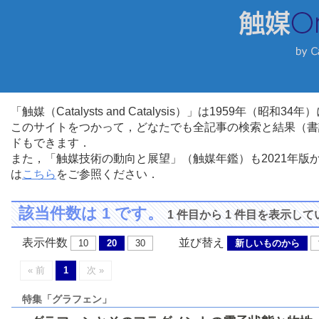
「触媒（Catalysts and Catalysis）」は1959年（昭
このサイトをつかって，どなたでも全記事の検索と結果（書
ドもできます．
また，「触媒技術の動向と展望」（触媒年鑑）も2021年
は
こちら
をご参照ください．
該当件数は 1 です。
1 件目から 1 件目を表示し
表示件数
並び替え
10
20
30
新しいものから
« 前
1
次 »
特集「グラフェン」