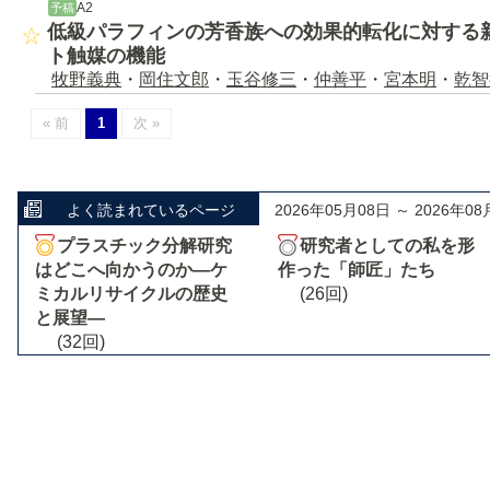
A2
予稿
低級パラフィンの芳香族への効果的転化に対する新
ト触媒の機能
牧野義典
・
岡住文郎
・
玉谷修三
・
仲善平
・
宮本明
・
乾智
« 前
1
次 »
よく読まれているページ
2026年05月08日 ～ 2026年08
プラスチック分解研究
研究者としての私を形
はどこへ向かうのか―ケ
作った「師匠」たち
ミカルリサイクルの歴史
(26回)
と展望―
(32回)