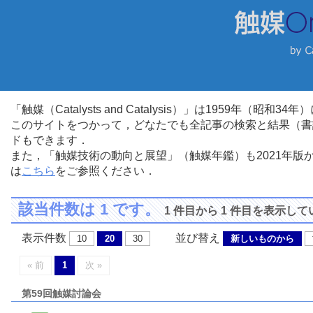
「触媒（Catalysts and Catalysis）」は1959年（昭
このサイトをつかって，どなたでも全記事の検索と結果（書
ドもできます．
また，「触媒技術の動向と展望」（触媒年鑑）も2021年
は
こちら
をご参照ください．
該当件数は 1 です。
1 件目から 1 件目を表示し
表示件数
並び替え
10
20
30
新しいものから
« 前
1
次 »
第59回触媒討論会