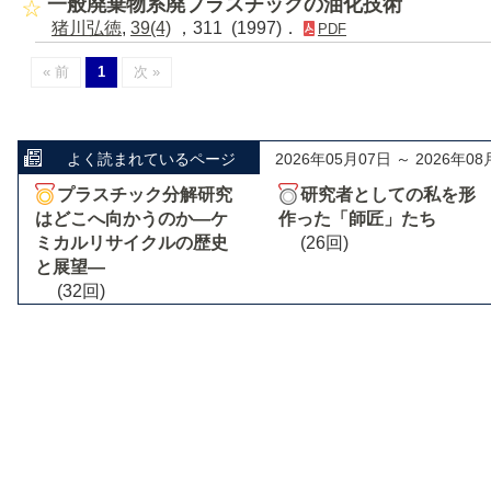
一般廃棄物系廃プラスチックの油化技術
猪川弘徳
,
39(4)
，311 (1997)．
PDF
« 前
1
次 »
よく読まれているページ
2026年05月07日 ～ 2026年08
プラスチック分解研究
研究者としての私を形
はどこへ向かうのか―ケ
作った「師匠」たち
ミカルリサイクルの歴史
(26回)
と展望―
(32回)