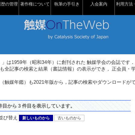
履歴の管理
著作権について
執筆の手引き
入会案内
利用方法・
talysis）」は1959年（昭和34年）に創刊された 触媒学会の会誌です．
も全記事の検索と結果（書誌情報）の表示ができ， 正会員・
（触媒年鑑）も2021年版から，記事の検索やダウンロードが
 件目から 3 件目を表示しています。
び替え
新しいものから
古いものから