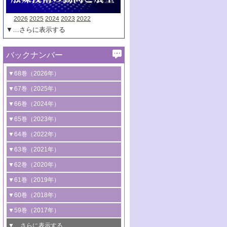
2026
2025
2024
2023
2022
▼…さらに表示する
バックナンバー
▼68巻（2026年）
1号 過酸化水素合成に関する研究動向
▼67巻（2025年）
2号 コンピューター技術により加速する
1号 CO
水素化によるグリーン燃料/グリ
▼66巻（2024年）
2
触媒開発
ーンケミカル製造
1号 低次元ナノ構造を有する触媒材料
▼65巻（2023年）
3号 有機分子変換やCO
資源化のための
2
2号 水素製造のための水分解技術に関す
2号 規制反応場を活用した固体触媒研究
1号 炭素が関わる触媒機能
▼64巻（2022年）
光触媒に関する最近の研究
る最近の研究
の新展開
2号 プラスチックケミカルリサイクルの
1号 合成ガス製造とCOを用いるケミカル
▼63巻（2021年）
B号 第137回触媒討論会（2026年）
3号 オレフィン系樹脂の精密合成に関す
3号 未踏分子変換を目指した酸化触媒プ
ための触媒技術
ズ合成の最新動向
1号 金触媒の新展開
▼62巻（2020年）
る最新技術
ロセスの最前線
3号 非酸化物系金属化合物を基盤とした
2号 化学品合成のための合金触媒開発
2号 ペロブスカイト
1号 触媒設計を拓く欠陥構造のキャラク
▼61巻（2019年）
4号 アルコール類の効率的変換を実現す
4号 シンクロトロン放射光および中性子
触媒材料の開発
3号 CO
の排出削減および有効活用のた
タリゼーション
2
3号 特殊反応場を利用した触媒的分子変
る非貴金属触媒の研究動向
線を利用した触媒解析技術の最先端
1号 物質移動制御に着目した触媒プロセ
▼60巻（2018年）
4号 格子酸素・格子酸素欠陥を利用した
めの触媒技術
換反応
2号 機能化学品製造に資するクリーンな
ス開発
5号 ゼオライトの合成と応用における研
5号 単原子触媒
触媒反応
1号 固体酸触媒の最新の研究動向
▼59巻（2017年）
触媒的酸化反応
4号 若手による情報発信企画～とびたて
4号 多孔質材料を用いた触媒の新展開
究動向
2号 CO
フリー水素サプライチェーンに
2
6号 参照触媒委員会からのお知らせ
5号 生体触媒によるエネルギー変換反応
2号 二酸化炭素からの有用化学品合成
1号 いたるところに，触媒
▼…さらに表示する