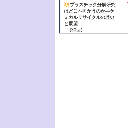
プラスチック分解研究
はどこへ向かうのか―ケ
ミカルリサイクルの歴史
と展望―
(30回)