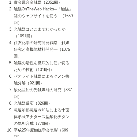
1号 なぜこの触媒が良いのか？
▼44巻（2002年）
貴金属合金触媒（2051回）
5号 若手会員による触媒研究の未来展望1：
8号 高機能化ポリオレフィンに向けた重合
5号 こんな物質，あんな物質―新たな触媒
7号 持続可能社会実現のための触媒および
5号 水素製造・貯蔵のための触媒技術の新
4号 水分解用光触媒材料
3号 特殊エネルギー場の触媒反応
触媒OnTheWeb Hacks─「触媒」
企業編
2号 第91回触媒討論会
触媒の最近の進展
1号 高次制御された触媒の化学
▼43巻（2001年）
の可能性―
触媒関連技術
しい展開
誌のウェブサイトを使う─（1659
5号 時間分解分光の進歩と応用
4号 生体内における金属の触媒作用
6号 第102回触媒討論会
3号 最近の自動車排ガス処理技術
2号 第89回触媒討論会
1号 グリーンケミストリーと触媒
▼42巻（2000年）
6号 第100回触媒討論会
8号 未来を拓く金属錯体
回）
6号 第98回触媒討論会
6号 第96回触媒討論会
5号 ファインケミカルズの展開に寄与する
7号 触媒・化学反応における計算化学の進
4号 触媒研究の現状と将来─第90回触媒討論
3号 触媒を利用した電気化学の新展開
2号 第87回触媒討論会特集号
1号 触媒反応工学の明日を拓く
▼41巻（1999年）
7号 『結晶の化学』を活かした触媒研究
光触媒はどこまでわかったか
7号 基礎化学品製造の触媒技術
触媒
歩
会Aから
7号 未来型金属錯体触媒開発への展望
4号 ナノ材料の調製と機能化
（1091回）
3号 生体触媒とバイオプロセス
2号 第85回触媒討論会
8号 イオン液体の応用
1号 孔、穴、あな?-特異な空間とその利用-
▼40巻（1998年）
8号 多機能型リアクター
6号 第94回触媒討論会
8号 若手研究者による触媒研究の未来展望
5号 基礎化学品製造の触媒技術
8号 超臨界流体を用いた化学プロセスの新
住友化学の研究開発戦略―触媒
5号 こんな触媒が欲しい
4号 水素製造・利用の触媒化学
3号 反応ダイナミクス
2号 第83回触媒討論会
1号 創立40周年記念・触媒化学この10年の
▼39巻（1997年）
2：大学・研究所編
展開
研究と高機能材料開発―（1075
7号 サブナノレベルでみた新しい表面現象
6号 第92回触媒討論会
6号 第90回触媒討論会
5号 触媒研究における新しい切り口：コン
進展と21世紀への提言/創立40周年記念・触
4号 超臨界流体の触媒反応への応用
3号 均一系触媒反応最前線
1号 均一系と不均一系触媒反応-その特徴と
回）
▼38巻（1996年）
8号 オレフィン重合触媒の新たな展
7号 基礎化学品製造の触媒技術
ビナトリアルケミストリー
媒学会この10年の歩みとこれから/創立40周
7号 触媒研究と学術雑誌/情報
5号 触媒のおもしろさをどのように伝える
接点
触媒の活性を徹底的に使い切る
4号 実用炭素材料の新展開
1号 触媒の構造と触媒作用/C1化学を中心と
▼37巻（1995年）
年記念・記録は語る
8号 資源の循環と触媒技術
6号 第88回触媒討論会特集号
か
ための技術（1019回）
8号 若い世代からみた触媒化学の現状と未
2号 第79回触媒討論会
5号 研究の方法論を考える
する21世紀への触媒
1号 ファインケミカルズと固体触媒
▼36巻（1994年）
2号 第81回触媒討論会
ゼオライト触媒によるクメン接
来
7号 企業における触媒研究のブレークスル
6号 第86回触媒討論会
3号 最新NO除去触媒の実用化研究
6号 第84回触媒討論会
2号 第77回触媒討論会
2号 第75回触媒討論会
触分解（921回）
1号 電気化学と触媒
▼35巻（1993年）
ー
3号 計算機触媒化学へのさそい
7号 水素化精製触媒の新しい展開
4号 新しい反応場を目指した触媒調製
7号 機能性金属材料と触媒
3号 オリンピックメダル:金・銀・銅はどん
酸化亜鉛の光触媒能の研究（837
3号 希土類を利用した触媒
2号 第73回触媒討論会
8号 この材料を触媒として使ってみません
4号 触媒劣化の制御と予測
1号 工業触媒開発マニュアル―探索から工
▼34巻（1992年）
8号 新しい反応性と機能性を目指した金属
な触媒作用を示すか
回）
5号 反応・分離技術の新しい展開
8号 触媒研究へのNMRの応用と展望
か？
業化まで
4号 触媒とリサイクル
3号 C4化学の展開
5号 最新の実用プロセスと触媒
クラスタ-化学
1号 インパクトを与えたこの研究
▼33巻（1991年）
光触媒反応（826回）
4号 触媒作用における機能の複合化
6号 第80回触媒討論会
2号 第71回触媒討論会
5号 エネルギー変換触媒
4号 《通常号》
6号 第82回触媒討論会
急速加熱急速冷却法による十面
2号 第69回触媒討論会
1号 触媒プロセス開発マニュアル―探索か
▼32巻（1990年）
5号 未来を拓け！若手研究者
7号 無機―有機ハイブリッド材料の新展開
3号 研究開発のうらおもて―着想と展開
体形状アナタース型酸化チタン
6号 第76回触媒討論会
5号 《通常号》
ら工業化まで，知っておきたいこと PartII
7号 ナノ構造体の化学
3号 ケミカルズ合成触媒―新しい展開と応
1号 21世紀に向けて触媒研究の飛躍をめざ
▼31巻（1989年）
6号 第78回触媒討論会
8号 AFMでみる世界
の気相合成（770回）
4号 触媒劣化と寿命の予測
7号 表面吸着相の新しい展開
用
6号 第74回触媒討論会
2号 第67回触媒討論会
8号 あの反応は今
す―触媒化学の裾野を広げよう
1号 情報科学と反応設計・材料設計
▼30巻（1988年）
7号 ダイナミックな領域への触媒研究の展
平成25年度触媒学会表彰（699
5号 環境に優しい触媒
8号 マイクロポーラス・クリスタル触媒の
4号 触媒調製の科学と技術の最前線
7号 半導体光触媒の基礎と広がり
3号 光触媒
2号 第65回触媒討論会
開/C1化学を中心とする21世紀への触媒
回）