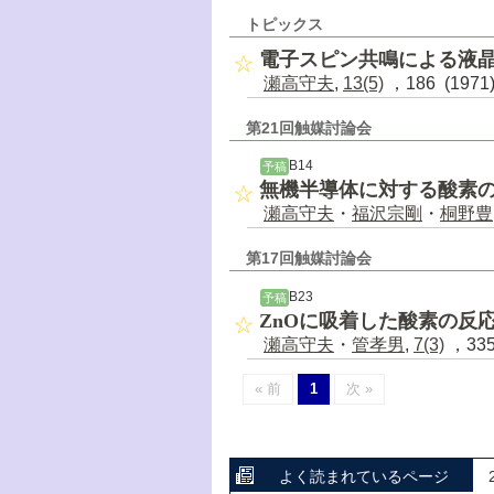
トピックス
電子スピン共鳴による液
瀬高守夫
,
13(5)
，186 (197
第21回触媒討論会
B14
予稿
無機半導体に対する酸素の
瀬高守夫
・
福沢宗剛
・
桐野豊
第17回触媒討論会
B23
予稿
ZnOに吸着した酸素の反
瀬高守夫
・
管孝男
,
7(3)
，335
« 前
1
次 »
よく読まれているページ