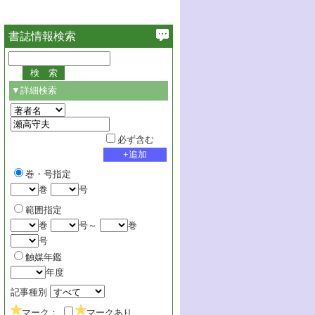
書誌情報検索
▼詳細検索
必ず含む
巻・号指定
巻
号
範囲指定
巻
号～
巻
号
触媒年鑑
年度
記事種別
マーク：
マークあり