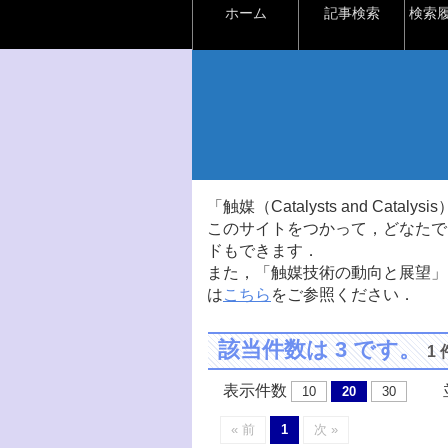
ホーム
記事検索
検索
「触媒（Catalysts and Ca
このサイトをつかって，どなたで
ドもできます．
また，「触媒技術の動向と展望」
は
こちら
をご参照ください．
該当件数は 3 です。
1
表示件数
並
10
20
30
« 前
1
次 »