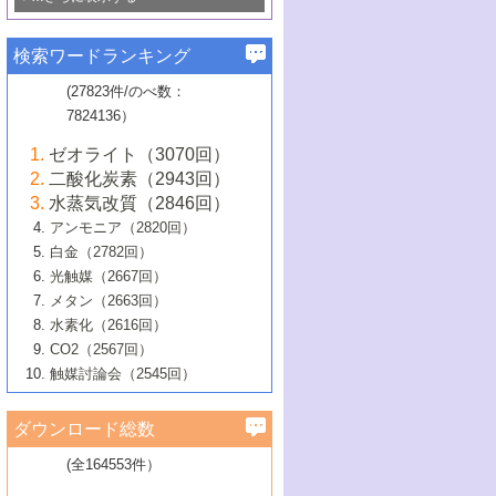
若き触媒の研究者たち～（1）
3号 水処理のための触媒化学
5号 情報学的手法を用いた触媒開発
6号 ヘテロ接合界面
関わる触媒開発動向
B号 第133回触媒討論会（2023年）
6号 窒素とリンの循環のための触媒・機
3号 ナノ粒子・クラスター触媒の最前線
2号 機能性材料の局所構造解析のための
5号 若手による情報発信企画～とびたて
▼58巻（2016年）
4号 光触媒を用いた水分解の最新の研究
6号 カーボンニュートラルに向けた電解
B号 第135回触媒討論会（2025年）
3号 精密高分子合成に関する最近の研究
能性材料
最先端技術
検索ワードランキング
4号 60周年記念企画
若き触媒の研究者たち～（2）
動向
技術
1号 ユニークな構造の高分子を生み出す触
▼57巻（2015年）
動向
B号 第131回触媒討論会（2023年）
3号 無機分離膜材料の開発と触媒反応プ
5号 進化するゼオライト合成技術
6号 石油のノーブル・ユースを志向した
媒技術
(27823件/のべ数：
5号 次世代の触媒プロセスを支えるマイ
B号 第127回触媒討論会（2021年・オン
1号 水素キャリアにかかわる触媒技術の新
4号 バイオマス化成品製造のための触媒
▼56巻（2014年）
ロセスへの適用
触媒技術
7824136）
クロ波
6号 非貴金属系触媒における電気化学的
ライン開催(Zoom)のみ）
2号 リグニンからの化成品製造に向けた触
展開
技術
1号 特殊環境場を利用した材料合成
▼55巻（2013年）
4号 触媒研究における計算科学の利用
酸素還元反応
B号 第129回触媒討論会（2022年・京都
媒技術
6号 メタン転換技術の最新動向
ゼオライト（3070回）
2号 石油精製用触媒の最近の進展
5号 固体触媒による含窒素有機化合物変
2号 光触媒反応機構に関する最新の研究動
1号 高耐久性燃料電池システム用触媒にお
大学：オンライン・対面開催）
▼54巻（2012年）
5号 水素のふるまいを解き明かす最先端
B号 第121回触媒討論会（2018年・東京
3号 触媒研究の最先端～とびたて若き研究
二酸化炭素（2943回）
B号 第125回触媒討論会（2020年・工学
換の最前線
3号 固体酸化物形燃料電池（SOFC）におけ
向
ける新展開
研究
大学）
1号 規則性多孔体の利用技術における最近
▼53巻（2011年）
者たち～（1）
水蒸気改質（2846回）
院大学）
るアノード触媒上での燃料直接改質技術
6号 貴金属使用量低減に向けた自動車排
3号 固体高分子形燃料電池カソード触媒の
2号 リビングラジカル重合の最近の動向
6号 低級アルカンの有効利用のための触
の進歩
アンモニア（2820回）
4号 触媒研究の最先端～とびたて若き研究
1号 金属学から見る合金触媒の新展開
▼52巻（2010年）
ガス浄化触媒の開発
4号 コアシェル構造の制御による触媒機能
開発動向
媒技術
白金（2782回）
3号 天然ガスの化学工業的展開に関する触
2号 第109回触媒討論会
者たち～（2）
2号 第107回触媒討論会
の向上
1号 触媒の劣化対策と長寿命触媒開発
B号 第123回触媒討論会（2019年・大阪
▼51巻（2009年）
4号 人工光合成に向けた近年のアプローチ
光触媒（2667回）
媒技術
B号 第119回触媒討論会（2017年・首都
3号 貴金属低減技術の最新動向
5号 触媒研究の最先端～とびたて若き研究
市立大学）
3号 触媒のその場観察法の進歩（１）
5号 工業触媒およびその周辺技術の最近の
2号 第105回触媒討論会
1号 炭素材料－熱い注目を集める材料－
▼50巻（2008年）
メタン（2663回）
大学東京）
5号 未利用熱エネルギーの有効活用に貢献
4号 貴金属触媒の精密構造制御とその活用
者たち～（3）
4号 貴金属代替技術の最新動向
進歩
水素化（2616回）
4号 触媒のその場観察法の進歩（２）
3号 ナノ構造が拓く新機能
する触媒技術
2号 第103回触媒討論会
1号 触媒化学と学会のこの10年，半世紀，
▼49巻（2007年）
5号 バイオマス化成品製造のための固体触
6号 イオニクス材料と燃料電池・電解合成
5号 光触媒による物質変換反応の新展開
CO2（2567回）
6号 ナノシート
5号 不活性結合の触媒的活性化による有機
そして未来
4号 活性サイトおよびその環境の精密な設
6号 ポリオキソメタレート
3号 環境浄化用光触媒の現状と課題
媒の開発
1号 含フッ素化合物の合成と触媒
▼48巻（2006年）
の最新の研究動向
触媒討論会（2545回）
6号 グラフェン
合成
B号 第115回触媒討論会（2015年・成蹊大
計による触媒の高機能化
2号 第101回触媒討論会
B号 第113回触媒討論会（2014年・ロワジ
4号 水素社会の実現に向けた水素製造・貯
6号 ナノ空間─吸着状態解析から新機能開拓
2号 第99回触媒討論会
B号 第117回触媒討論会（2016年・大阪府
1号 固体酸触媒の最近の進歩
▼47巻（2005年）
学）
7号 水素を利用する化成品合成の新潮流
6号 新しい固体酸触媒技術
5号 触媒を有効に使うための技術
ールホテル豊橋）
蔵技術の進歩
まで─
3号 メソポーラス物質の新展開
立大学）
3号 実用的ファインケミカル合成プロセス
ダウンロード総数
2号 第97回触媒討論会
1号 最近の触媒担体とその効果
▼46巻（2004年）
7号 ゼオライト合成における最近の進歩
6号 第106回触媒討論会
5号 CO
が関わる触媒・材料
B号 第111回触媒討論会（2013年・関西大
4号 錯体を利用したユニークな表面構造の
を実現する触媒
2
3号 リビング重合触媒の最近の展開
2号 第95回触媒討論会
(全164553件）
1号 部分酸化反応触媒の最前線
▼45巻（2003年）
学）
構築と機能
7号 有機分子触媒による精密有機合成
4号 バイオマス活用のための技術開発
6号 第104回触媒討論会
4号 今後の液体燃料を支える触媒技術
3号 化成品を合成するゼオライト触媒
2号 第93回触媒討論会