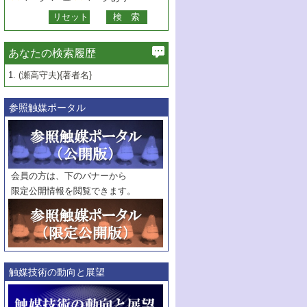
あなたの検索履歴
1.
(瀬高守夫){著者名}
参照触媒ポータル
会員の方は、下のバナーから
限定公開情報を閲覧できます。
触媒技術の動向と展望