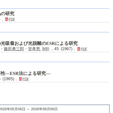
晶の研究
1)．
PDF
光吸着および光脱離のESRによる研究
・
藤田勇三郎
・
管孝男
,
9(6)
，45 (1967)．
PDF
応性―ESR法による研究―
 (1965)．
PDF
2026年05月06日 ～ 2026年08月06日