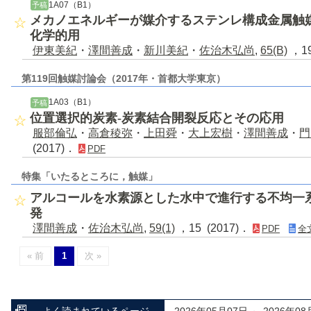
1A07（B1）
予稿
メカノエネルギーが媒介するステンレ構成金属触
化学的用
伊東美紀
・
澤間善成
・
新川美紀
・
佐治木弘尚
,
65(B)
，19
第119回触媒討論会（2017年・首都大学東京）
1A03（B1）
予稿
位置選択的炭素‐炭素結合開裂反応とその応用
服部倫弘
・
高倉稜弥
・
上田舜
・
大上宏樹
・
澤間善成
・
門
(2017)．
PDF
特集「いたるところに，触媒」
アルコールを水素源とした水中で進行する不均一
発
澤間善成
・
佐治木弘尚
,
59(1)
，15 (2017)．
PDF
全
« 前
1
次 »