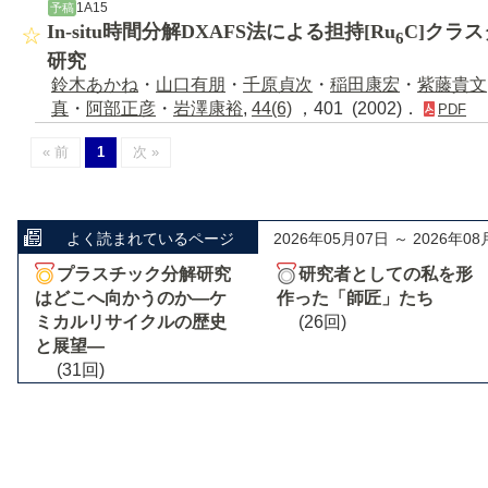
1A15
予稿
In-situ時間分解DXAFS法による担持[Ru
C]クラ
6
研究
鈴木あかね
・
山口有朋
・
千原貞次
・
稲田康宏
・
紫藤貴文
真
・
阿部正彦
・
岩澤康裕
,
44(6)
，401 (2002)．
PDF
« 前
1
次 »
よく読まれているページ
2026年05月07日 ～ 2026年08
プラスチック分解研究
研究者としての私を形
はどこへ向かうのか―ケ
作った「師匠」たち
ミカルリサイクルの歴史
(26回)
と展望―
(31回)