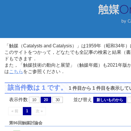
「触媒（Catalysts and Catalysis）」は1959年（昭
このサイトをつかって，どなたでも全記事の検索と結果（書
ドもできます．
また，「触媒技術の動向と展望」（触媒年鑑）も2021年
は
こちら
をご参照ください．
該当件数は 1 です。
1 件目から 1 件目を表示し
表示件数
並び替え
10
20
30
新しいものから
« 前
1
次 »
第96回触媒討論会