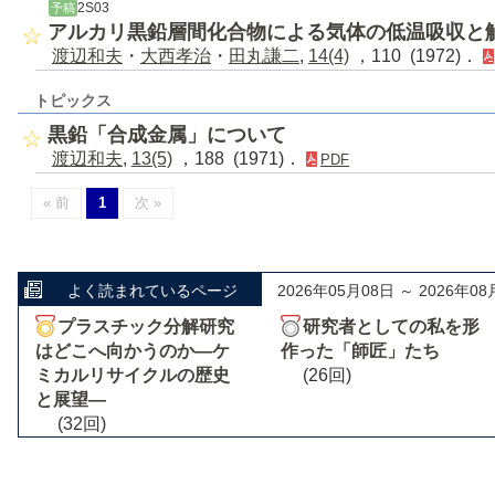
2S03
予稿
アルカリ黒鉛層間化合物による気体の低温吸収と
渡辺和夫
・
大西孝治
・
田丸謙二
,
14(4)
，110 (1972)．
トピックス
黒鉛「合成金属」について
渡辺和夫
,
13(5)
，188 (1971)．
PDF
« 前
1
次 »
よく読まれているページ
2026年05月08日 ～ 2026年08
プラスチック分解研究
研究者としての私を形
はどこへ向かうのか―ケ
作った「師匠」たち
ミカルリサイクルの歴史
(26回)
と展望―
(32回)