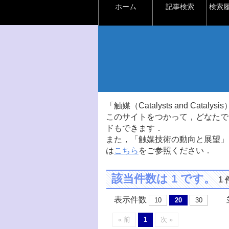
ホーム
記事検索
検索
「触媒（Catalysts and Ca
このサイトをつかって，どなたで
ドもできます．
また，「触媒技術の動向と展望」
は
こちら
をご参照ください．
該当件数は 1 です。
1
表示件数
並
10
20
30
« 前
1
次 »