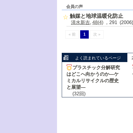
会員の声
触媒と地球温暖化防止
清水新吉
,
48(4)
，291 (200
« 前
1
次 »
よく読まれているページ
プラスチック分解研究
はどこへ向かうのか―ケ
ミカルリサイクルの歴史
と展望―
(32回)