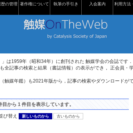
履歴の管理
著作権について
執筆の手引き
入会案内
利用方法・
talysis）」は1959年（昭和34年）に創刊された 触媒学会の会誌です．
も全記事の検索と結果（書誌情報）の表示ができ， 正会員・
（触媒年鑑）も2021年版から，記事の検索やダウンロードが
 件目から 1 件目を表示しています。
び替え
新しいものから
古いものから