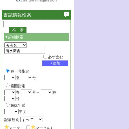
書誌情報検索
▼詳細検索
必ず含む
巻・号指定
巻
号
範囲指定
巻
号～
巻
号
触媒年鑑
年度
記事種別
マーク：
マークあり