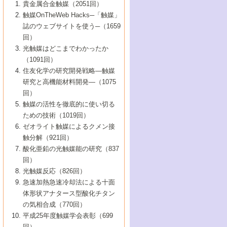
1号 なぜこの触媒が良いのか？
▼44巻（2002年）
貴金属合金触媒（2051回）
5号 若手会員による触媒研究の未来展望1：
8号 高機能化ポリオレフィンに向けた重合
5号 こんな物質，あんな物質―新たな触媒
7号 持続可能社会実現のための触媒および
5号 水素製造・貯蔵のための触媒技術の新
4号 水分解用光触媒材料
3号 特殊エネルギー場の触媒反応
触媒OnTheWeb Hacks─「触媒」
企業編
2号 第91回触媒討論会
触媒の最近の進展
1号 高次制御された触媒の化学
▼43巻（2001年）
の可能性―
触媒関連技術
しい展開
誌のウェブサイトを使う─（1659
5号 時間分解分光の進歩と応用
4号 生体内における金属の触媒作用
6号 第102回触媒討論会
3号 最近の自動車排ガス処理技術
2号 第89回触媒討論会
1号 グリーンケミストリーと触媒
▼42巻（2000年）
6号 第100回触媒討論会
8号 未来を拓く金属錯体
回）
6号 第98回触媒討論会
6号 第96回触媒討論会
5号 ファインケミカルズの展開に寄与する
7号 触媒・化学反応における計算化学の進
4号 触媒研究の現状と将来─第90回触媒討論
3号 触媒を利用した電気化学の新展開
2号 第87回触媒討論会特集号
1号 触媒反応工学の明日を拓く
▼41巻（1999年）
7号 『結晶の化学』を活かした触媒研究
光触媒はどこまでわかったか
7号 基礎化学品製造の触媒技術
触媒
歩
会Aから
7号 未来型金属錯体触媒開発への展望
4号 ナノ材料の調製と機能化
（1091回）
3号 生体触媒とバイオプロセス
2号 第85回触媒討論会
8号 イオン液体の応用
1号 孔、穴、あな?-特異な空間とその利用-
▼40巻（1998年）
8号 多機能型リアクター
6号 第94回触媒討論会
8号 若手研究者による触媒研究の未来展望
5号 基礎化学品製造の触媒技術
8号 超臨界流体を用いた化学プロセスの新
住友化学の研究開発戦略―触媒
5号 こんな触媒が欲しい
4号 水素製造・利用の触媒化学
3号 反応ダイナミクス
2号 第83回触媒討論会
1号 創立40周年記念・触媒化学この10年の
▼39巻（1997年）
2：大学・研究所編
展開
研究と高機能材料開発―（1075
7号 サブナノレベルでみた新しい表面現象
6号 第92回触媒討論会
6号 第90回触媒討論会
5号 触媒研究における新しい切り口：コン
進展と21世紀への提言/創立40周年記念・触
4号 超臨界流体の触媒反応への応用
3号 均一系触媒反応最前線
1号 均一系と不均一系触媒反応-その特徴と
回）
▼38巻（1996年）
8号 オレフィン重合触媒の新たな展
7号 基礎化学品製造の触媒技術
ビナトリアルケミストリー
媒学会この10年の歩みとこれから/創立40周
7号 触媒研究と学術雑誌/情報
5号 触媒のおもしろさをどのように伝える
接点
触媒の活性を徹底的に使い切る
4号 実用炭素材料の新展開
1号 触媒の構造と触媒作用/C1化学を中心と
▼37巻（1995年）
年記念・記録は語る
8号 資源の循環と触媒技術
6号 第88回触媒討論会特集号
か
ための技術（1019回）
8号 若い世代からみた触媒化学の現状と未
2号 第79回触媒討論会
5号 研究の方法論を考える
する21世紀への触媒
1号 ファインケミカルズと固体触媒
▼36巻（1994年）
2号 第81回触媒討論会
ゼオライト触媒によるクメン接
来
7号 企業における触媒研究のブレークスル
6号 第86回触媒討論会
3号 最新NO除去触媒の実用化研究
6号 第84回触媒討論会
2号 第77回触媒討論会
2号 第75回触媒討論会
触分解（921回）
1号 電気化学と触媒
▼35巻（1993年）
ー
3号 計算機触媒化学へのさそい
7号 水素化精製触媒の新しい展開
4号 新しい反応場を目指した触媒調製
7号 機能性金属材料と触媒
3号 オリンピックメダル:金・銀・銅はどん
酸化亜鉛の光触媒能の研究（837
3号 希土類を利用した触媒
2号 第73回触媒討論会
8号 この材料を触媒として使ってみません
4号 触媒劣化の制御と予測
1号 工業触媒開発マニュアル―探索から工
▼34巻（1992年）
8号 新しい反応性と機能性を目指した金属
な触媒作用を示すか
回）
5号 反応・分離技術の新しい展開
8号 触媒研究へのNMRの応用と展望
か？
業化まで
4号 触媒とリサイクル
3号 C4化学の展開
5号 最新の実用プロセスと触媒
クラスタ-化学
1号 インパクトを与えたこの研究
▼33巻（1991年）
光触媒反応（826回）
4号 触媒作用における機能の複合化
6号 第80回触媒討論会
2号 第71回触媒討論会
5号 エネルギー変換触媒
4号 《通常号》
6号 第82回触媒討論会
急速加熱急速冷却法による十面
2号 第69回触媒討論会
1号 触媒プロセス開発マニュアル―探索か
▼32巻（1990年）
5号 未来を拓け！若手研究者
7号 無機―有機ハイブリッド材料の新展開
3号 研究開発のうらおもて―着想と展開
体形状アナタース型酸化チタン
6号 第76回触媒討論会
5号 《通常号》
ら工業化まで，知っておきたいこと PartII
7号 ナノ構造体の化学
3号 ケミカルズ合成触媒―新しい展開と応
1号 21世紀に向けて触媒研究の飛躍をめざ
▼31巻（1989年）
6号 第78回触媒討論会
8号 AFMでみる世界
の気相合成（770回）
4号 触媒劣化と寿命の予測
7号 表面吸着相の新しい展開
用
6号 第74回触媒討論会
2号 第67回触媒討論会
8号 あの反応は今
す―触媒化学の裾野を広げよう
1号 情報科学と反応設計・材料設計
▼30巻（1988年）
7号 ダイナミックな領域への触媒研究の展
平成25年度触媒学会表彰（699
5号 環境に優しい触媒
8号 マイクロポーラス・クリスタル触媒の
4号 触媒調製の科学と技術の最前線
7号 半導体光触媒の基礎と広がり
3号 光触媒
2号 第65回触媒討論会
開/C1化学を中心とする21世紀への触媒
回）