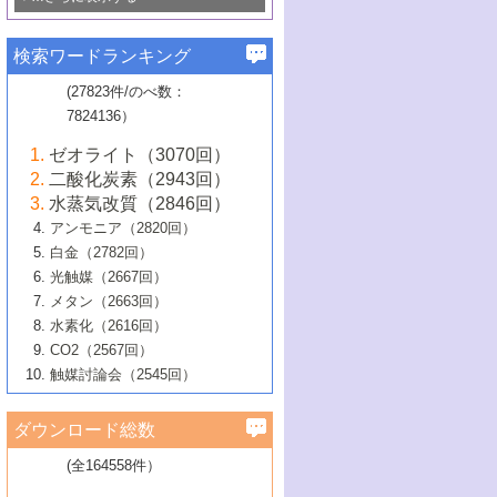
若き触媒の研究者たち～（1）
3号 水処理のための触媒化学
5号 情報学的手法を用いた触媒開発
6号 ヘテロ接合界面
関わる触媒開発動向
B号 第133回触媒討論会（2023年）
6号 窒素とリンの循環のための触媒・機
3号 ナノ粒子・クラスター触媒の最前線
2号 機能性材料の局所構造解析のための
5号 若手による情報発信企画～とびたて
▼58巻（2016年）
4号 光触媒を用いた水分解の最新の研究
6号 カーボンニュートラルに向けた電解
B号 第135回触媒討論会（2025年）
3号 精密高分子合成に関する最近の研究
能性材料
最先端技術
検索ワードランキング
4号 60周年記念企画
若き触媒の研究者たち～（2）
動向
技術
1号 ユニークな構造の高分子を生み出す触
▼57巻（2015年）
動向
B号 第131回触媒討論会（2023年）
3号 無機分離膜材料の開発と触媒反応プ
5号 進化するゼオライト合成技術
6号 石油のノーブル・ユースを志向した
媒技術
(27823件/のべ数：
5号 次世代の触媒プロセスを支えるマイ
B号 第127回触媒討論会（2021年・オン
1号 水素キャリアにかかわる触媒技術の新
4号 バイオマス化成品製造のための触媒
▼56巻（2014年）
ロセスへの適用
触媒技術
7824136）
クロ波
6号 非貴金属系触媒における電気化学的
ライン開催(Zoom)のみ）
2号 リグニンからの化成品製造に向けた触
展開
技術
1号 特殊環境場を利用した材料合成
▼55巻（2013年）
4号 触媒研究における計算科学の利用
酸素還元反応
B号 第129回触媒討論会（2022年・京都
媒技術
6号 メタン転換技術の最新動向
ゼオライト（3070回）
2号 石油精製用触媒の最近の進展
5号 固体触媒による含窒素有機化合物変
2号 光触媒反応機構に関する最新の研究動
1号 高耐久性燃料電池システム用触媒にお
大学：オンライン・対面開催）
▼54巻（2012年）
5号 水素のふるまいを解き明かす最先端
B号 第121回触媒討論会（2018年・東京
3号 触媒研究の最先端～とびたて若き研究
二酸化炭素（2943回）
B号 第125回触媒討論会（2020年・工学
換の最前線
3号 固体酸化物形燃料電池（SOFC）におけ
向
ける新展開
研究
大学）
1号 規則性多孔体の利用技術における最近
▼53巻（2011年）
者たち～（1）
水蒸気改質（2846回）
院大学）
るアノード触媒上での燃料直接改質技術
6号 貴金属使用量低減に向けた自動車排
3号 固体高分子形燃料電池カソード触媒の
2号 リビングラジカル重合の最近の動向
6号 低級アルカンの有効利用のための触
の進歩
アンモニア（2820回）
4号 触媒研究の最先端～とびたて若き研究
1号 金属学から見る合金触媒の新展開
▼52巻（2010年）
ガス浄化触媒の開発
4号 コアシェル構造の制御による触媒機能
開発動向
媒技術
白金（2782回）
3号 天然ガスの化学工業的展開に関する触
2号 第109回触媒討論会
者たち～（2）
2号 第107回触媒討論会
の向上
1号 触媒の劣化対策と長寿命触媒開発
B号 第123回触媒討論会（2019年・大阪
▼51巻（2009年）
4号 人工光合成に向けた近年のアプローチ
光触媒（2667回）
媒技術
B号 第119回触媒討論会（2017年・首都
3号 貴金属低減技術の最新動向
5号 触媒研究の最先端～とびたて若き研究
市立大学）
3号 触媒のその場観察法の進歩（１）
5号 工業触媒およびその周辺技術の最近の
2号 第105回触媒討論会
1号 炭素材料－熱い注目を集める材料－
▼50巻（2008年）
メタン（2663回）
大学東京）
5号 未利用熱エネルギーの有効活用に貢献
4号 貴金属触媒の精密構造制御とその活用
者たち～（3）
4号 貴金属代替技術の最新動向
進歩
水素化（2616回）
4号 触媒のその場観察法の進歩（２）
3号 ナノ構造が拓く新機能
する触媒技術
2号 第103回触媒討論会
1号 触媒化学と学会のこの10年，半世紀，
▼49巻（2007年）
5号 バイオマス化成品製造のための固体触
6号 イオニクス材料と燃料電池・電解合成
5号 光触媒による物質変換反応の新展開
CO2（2567回）
6号 ナノシート
5号 不活性結合の触媒的活性化による有機
そして未来
4号 活性サイトおよびその環境の精密な設
6号 ポリオキソメタレート
3号 環境浄化用光触媒の現状と課題
媒の開発
1号 含フッ素化合物の合成と触媒
▼48巻（2006年）
の最新の研究動向
触媒討論会（2545回）
6号 グラフェン
合成
B号 第115回触媒討論会（2015年・成蹊大
計による触媒の高機能化
2号 第101回触媒討論会
B号 第113回触媒討論会（2014年・ロワジ
4号 水素社会の実現に向けた水素製造・貯
6号 ナノ空間─吸着状態解析から新機能開拓
2号 第99回触媒討論会
B号 第117回触媒討論会（2016年・大阪府
1号 固体酸触媒の最近の進歩
▼47巻（2005年）
学）
7号 水素を利用する化成品合成の新潮流
6号 新しい固体酸触媒技術
5号 触媒を有効に使うための技術
ールホテル豊橋）
蔵技術の進歩
まで─
3号 メソポーラス物質の新展開
立大学）
3号 実用的ファインケミカル合成プロセス
ダウンロード総数
2号 第97回触媒討論会
1号 最近の触媒担体とその効果
▼46巻（2004年）
7号 ゼオライト合成における最近の進歩
6号 第106回触媒討論会
5号 CO
が関わる触媒・材料
B号 第111回触媒討論会（2013年・関西大
4号 錯体を利用したユニークな表面構造の
を実現する触媒
2
3号 リビング重合触媒の最近の展開
2号 第95回触媒討論会
(全164558件）
1号 部分酸化反応触媒の最前線
▼45巻（2003年）
学）
構築と機能
7号 有機分子触媒による精密有機合成
4号 バイオマス活用のための技術開発
6号 第104回触媒討論会
4号 今後の液体燃料を支える触媒技術
3号 化成品を合成するゼオライト触媒
2号 第93回触媒討論会