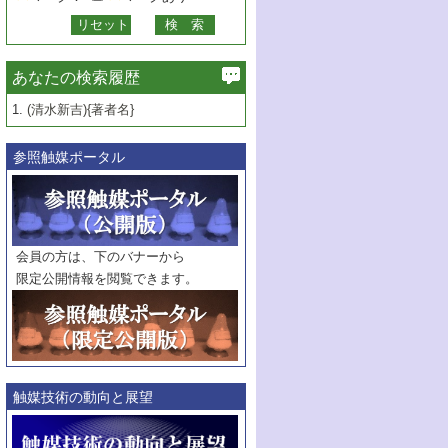
あなたの検索履歴
1.
(清水新吉){著者名}
参照触媒ポータル
会員の方は、下のバナーから
限定公開情報を閲覧できます。
触媒技術の動向と展望