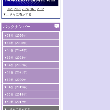
2026
2025
2024
2023
2022
▼…さらに表示する
バックナンバー
▼68巻（2026年）
1号 過酸化水素合成に関する研究動向
▼67巻（2025年）
2号 コンピューター技術により加速する
1号 CO
水素化によるグリーン燃料/グリ
▼66巻（2024年）
2
触媒開発
ーンケミカル製造
1号 低次元ナノ構造を有する触媒材料
▼65巻（2023年）
3号 有機分子変換やCO
資源化のための
2
2号 水素製造のための水分解技術に関す
2号 規制反応場を活用した固体触媒研究
1号 炭素が関わる触媒機能
▼64巻（2022年）
光触媒に関する最近の研究
る最近の研究
の新展開
2号 プラスチックケミカルリサイクルの
1号 合成ガス製造とCOを用いるケミカル
▼63巻（2021年）
B号 第137回触媒討論会（2026年）
3号 オレフィン系樹脂の精密合成に関す
3号 未踏分子変換を目指した酸化触媒プ
ための触媒技術
ズ合成の最新動向
1号 金触媒の新展開
▼62巻（2020年）
る最新技術
ロセスの最前線
3号 非酸化物系金属化合物を基盤とした
2号 化学品合成のための合金触媒開発
2号 ペロブスカイト
1号 触媒設計を拓く欠陥構造のキャラク
▼61巻（2019年）
4号 アルコール類の効率的変換を実現す
4号 シンクロトロン放射光および中性子
触媒材料の開発
3号 CO
の排出削減および有効活用のた
タリゼーション
2
3号 特殊反応場を利用した触媒的分子変
る非貴金属触媒の研究動向
線を利用した触媒解析技術の最先端
1号 物質移動制御に着目した触媒プロセ
▼60巻（2018年）
4号 格子酸素・格子酸素欠陥を利用した
めの触媒技術
換反応
2号 機能化学品製造に資するクリーンな
ス開発
5号 ゼオライトの合成と応用における研
5号 単原子触媒
触媒反応
1号 固体酸触媒の最新の研究動向
▼59巻（2017年）
触媒的酸化反応
4号 若手による情報発信企画～とびたて
4号 多孔質材料を用いた触媒の新展開
究動向
2号 CO
フリー水素サプライチェーンに
2
6号 参照触媒委員会からのお知らせ
5号 生体触媒によるエネルギー変換反応
2号 二酸化炭素からの有用化学品合成
1号 いたるところに，触媒
▼…さらに表示する