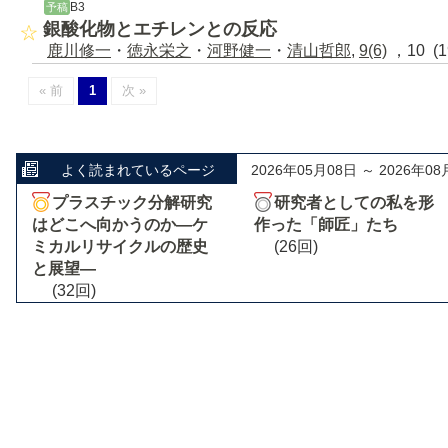
B3
予稿
銀酸化物とエチレンとの反応
鹿川修一
・
徳永栄之
・
河野健一
・
清山哲郎
,
9(6)
，10 (
« 前
1
次 »
よく読まれているページ
2026年05月08日 ～ 2026年08
プラスチック分解研究
研究者としての私を形
はどこへ向かうのか―ケ
作った「師匠」たち
ミカルリサイクルの歴史
(26回)
と展望―
(32回)