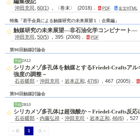
編集後記
沖田充司
,
60(1)
，〈巻末〉 (2018)．
PDF
全文HTML
特集「若手会員による触媒研究の未来展望１：企業編」
触媒研究の未来展望―非石油化学コンビナート―
沖田充司
,
50(5)
，395 (2008)．
PDF
第96回触媒討論会
2A12
予稿
シリカメゾ多孔体を触媒とするFriedel-Craft
強度の調整－
石谷暖郎
・
沖田充司
・
岩本正和
,
47(6)
，467 (2005)．
第94回触媒討論会
2B10
予稿
シリカメゾ多孔体は超強酸か－Friedel-Crafts
石谷暖郎
・
内藤弘祥
・
沖田充司
・
岩本正和
,
46(6)
，527 
« 前
1
次 »