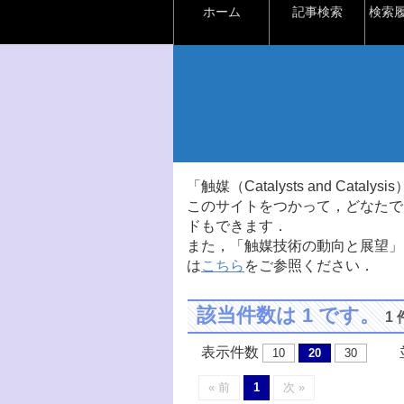
ホーム
記事検索
検索
「触媒（Catalysts and Ca
このサイトをつかって，どなたで
ドもできます．
また，「触媒技術の動向と展望」
は
こちら
をご参照ください．
該当件数は 1 です。
1
表示件数
並
10
20
30
« 前
1
次 »