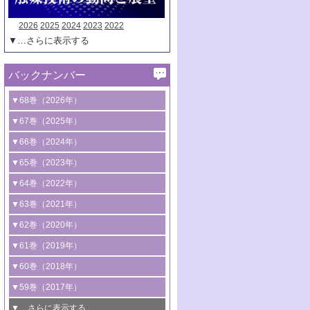
2026
2025
2024
2023
2022
▼…さらに表示する
バックナンバー
▼68巻（2026年）
1号 過酸化水素合成に関する研究動向
▼67巻（2025年）
2号 コンピューター技術により加速する
1号 CO
水素化によるグリーン燃料/グリ
▼66巻（2024年）
2
触媒開発
ーンケミカル製造
1号 低次元ナノ構造を有する触媒材料
▼65巻（2023年）
3号 有機分子変換やCO
資源化のための
2
2号 水素製造のための水分解技術に関す
2号 規制反応場を活用した固体触媒研究
1号 炭素が関わる触媒機能
▼64巻（2022年）
光触媒に関する最近の研究
る最近の研究
の新展開
2号 プラスチックケミカルリサイクルの
1号 合成ガス製造とCOを用いるケミカル
▼63巻（2021年）
B号 第137回触媒討論会（2026年）
3号 オレフィン系樹脂の精密合成に関す
3号 未踏分子変換を目指した酸化触媒プ
ための触媒技術
ズ合成の最新動向
1号 金触媒の新展開
▼62巻（2020年）
る最新技術
ロセスの最前線
3号 非酸化物系金属化合物を基盤とした
2号 化学品合成のための合金触媒開発
2号 ペロブスカイト
1号 触媒設計を拓く欠陥構造のキャラク
▼61巻（2019年）
4号 アルコール類の効率的変換を実現す
4号 シンクロトロン放射光および中性子
触媒材料の開発
3号 CO
の排出削減および有効活用のた
タリゼーション
2
3号 特殊反応場を利用した触媒的分子変
る非貴金属触媒の研究動向
線を利用した触媒解析技術の最先端
1号 物質移動制御に着目した触媒プロセ
▼60巻（2018年）
4号 格子酸素・格子酸素欠陥を利用した
めの触媒技術
換反応
2号 機能化学品製造に資するクリーンな
ス開発
5号 ゼオライトの合成と応用における研
5号 単原子触媒
触媒反応
1号 固体酸触媒の最新の研究動向
▼59巻（2017年）
触媒的酸化反応
4号 若手による情報発信企画～とびたて
4号 多孔質材料を用いた触媒の新展開
究動向
2号 CO
フリー水素サプライチェーンに
2
6号 参照触媒委員会からのお知らせ
5号 生体触媒によるエネルギー変換反応
2号 二酸化炭素からの有用化学品合成
1号 いたるところに，触媒
▼…さらに表示する