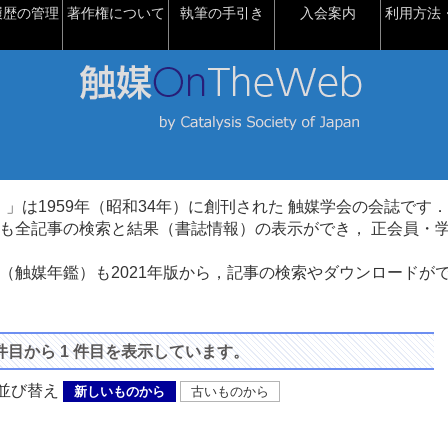
履歴の管理
著作権について
執筆の手引き
入会案内
利用方法・
talysis）」は1959年（昭和34年）に創刊された 触媒学会の会誌です．
も全記事の検索と結果（書誌情報）の表示ができ， 正会員・
（触媒年鑑）も2021年版から，記事の検索やダウンロードが
 件目から 1 件目を表示しています。
び替え
新しいものから
古いものから