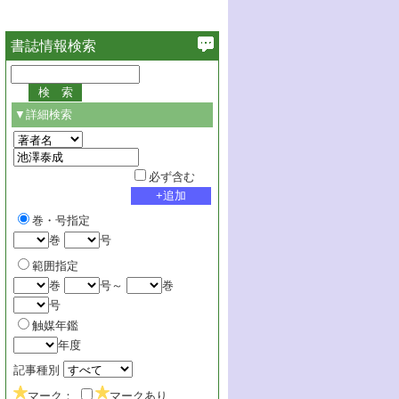
書誌情報検索
▼詳細検索
必ず含む
巻・号指定
巻
号
範囲指定
巻
号～
巻
号
触媒年鑑
年度
記事種別
マーク：
マークあり