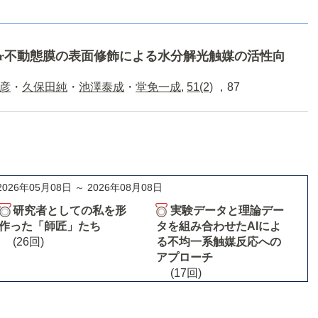
r不動態膜の表面修飾による水分解光触媒の活性向
彦
・
久保田純
・
池澤泰成
・
堂免一成
,
51(2)
，87
2026年05月08日 ～ 2026年08月08日
研究者としての私を形
実験データと理論デー
作った「師匠」たち
タを組み合わせたAIによ
(26回)
る不均一系触媒反応への
アプローチ
(17回)