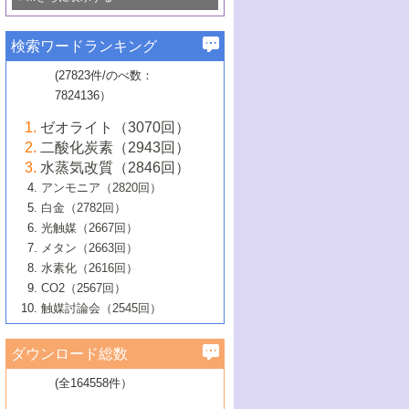
若き触媒の研究者たち～（1）
3号 水処理のための触媒化学
5号 情報学的手法を用いた触媒開発
6号 ヘテロ接合界面
関わる触媒開発動向
B号 第133回触媒討論会（2023年）
6号 窒素とリンの循環のための触媒・機
3号 ナノ粒子・クラスター触媒の最前線
2号 機能性材料の局所構造解析のための
5号 若手による情報発信企画～とびたて
▼58巻（2016年）
4号 光触媒を用いた水分解の最新の研究
6号 カーボンニュートラルに向けた電解
B号 第135回触媒討論会（2025年）
3号 精密高分子合成に関する最近の研究
能性材料
最先端技術
検索ワードランキング
4号 60周年記念企画
若き触媒の研究者たち～（2）
動向
技術
1号 ユニークな構造の高分子を生み出す触
▼57巻（2015年）
動向
B号 第131回触媒討論会（2023年）
3号 無機分離膜材料の開発と触媒反応プ
5号 進化するゼオライト合成技術
6号 石油のノーブル・ユースを志向した
媒技術
(27823件/のべ数：
5号 次世代の触媒プロセスを支えるマイ
B号 第127回触媒討論会（2021年・オン
1号 水素キャリアにかかわる触媒技術の新
4号 バイオマス化成品製造のための触媒
▼56巻（2014年）
ロセスへの適用
触媒技術
7824136）
クロ波
6号 非貴金属系触媒における電気化学的
ライン開催(Zoom)のみ）
2号 リグニンからの化成品製造に向けた触
展開
技術
1号 特殊環境場を利用した材料合成
▼55巻（2013年）
4号 触媒研究における計算科学の利用
酸素還元反応
B号 第129回触媒討論会（2022年・京都
媒技術
6号 メタン転換技術の最新動向
ゼオライト（3070回）
2号 石油精製用触媒の最近の進展
5号 固体触媒による含窒素有機化合物変
2号 光触媒反応機構に関する最新の研究動
1号 高耐久性燃料電池システム用触媒にお
大学：オンライン・対面開催）
▼54巻（2012年）
5号 水素のふるまいを解き明かす最先端
B号 第121回触媒討論会（2018年・東京
3号 触媒研究の最先端～とびたて若き研究
二酸化炭素（2943回）
B号 第125回触媒討論会（2020年・工学
換の最前線
3号 固体酸化物形燃料電池（SOFC）におけ
向
ける新展開
研究
大学）
1号 規則性多孔体の利用技術における最近
▼53巻（2011年）
者たち～（1）
水蒸気改質（2846回）
院大学）
るアノード触媒上での燃料直接改質技術
6号 貴金属使用量低減に向けた自動車排
3号 固体高分子形燃料電池カソード触媒の
2号 リビングラジカル重合の最近の動向
6号 低級アルカンの有効利用のための触
の進歩
アンモニア（2820回）
4号 触媒研究の最先端～とびたて若き研究
1号 金属学から見る合金触媒の新展開
▼52巻（2010年）
ガス浄化触媒の開発
4号 コアシェル構造の制御による触媒機能
開発動向
媒技術
白金（2782回）
3号 天然ガスの化学工業的展開に関する触
2号 第109回触媒討論会
者たち～（2）
2号 第107回触媒討論会
の向上
1号 触媒の劣化対策と長寿命触媒開発
B号 第123回触媒討論会（2019年・大阪
▼51巻（2009年）
4号 人工光合成に向けた近年のアプローチ
光触媒（2667回）
媒技術
B号 第119回触媒討論会（2017年・首都
3号 貴金属低減技術の最新動向
5号 触媒研究の最先端～とびたて若き研究
市立大学）
3号 触媒のその場観察法の進歩（１）
5号 工業触媒およびその周辺技術の最近の
2号 第105回触媒討論会
1号 炭素材料－熱い注目を集める材料－
▼50巻（2008年）
メタン（2663回）
大学東京）
5号 未利用熱エネルギーの有効活用に貢献
4号 貴金属触媒の精密構造制御とその活用
者たち～（3）
4号 貴金属代替技術の最新動向
進歩
水素化（2616回）
4号 触媒のその場観察法の進歩（２）
3号 ナノ構造が拓く新機能
する触媒技術
2号 第103回触媒討論会
1号 触媒化学と学会のこの10年，半世紀，
▼49巻（2007年）
5号 バイオマス化成品製造のための固体触
6号 イオニクス材料と燃料電池・電解合成
5号 光触媒による物質変換反応の新展開
CO2（2567回）
6号 ナノシート
5号 不活性結合の触媒的活性化による有機
そして未来
4号 活性サイトおよびその環境の精密な設
6号 ポリオキソメタレート
3号 環境浄化用光触媒の現状と課題
媒の開発
1号 含フッ素化合物の合成と触媒
▼48巻（2006年）
の最新の研究動向
触媒討論会（2545回）
6号 グラフェン
合成
B号 第115回触媒討論会（2015年・成蹊大
計による触媒の高機能化
2号 第101回触媒討論会
B号 第113回触媒討論会（2014年・ロワジ
4号 水素社会の実現に向けた水素製造・貯
6号 ナノ空間─吸着状態解析から新機能開拓
2号 第99回触媒討論会
B号 第117回触媒討論会（2016年・大阪府
1号 固体酸触媒の最近の進歩
▼47巻（2005年）
学）
7号 水素を利用する化成品合成の新潮流
6号 新しい固体酸触媒技術
5号 触媒を有効に使うための技術
ールホテル豊橋）
蔵技術の進歩
まで─
3号 メソポーラス物質の新展開
立大学）
3号 実用的ファインケミカル合成プロセス
ダウンロード総数
2号 第97回触媒討論会
1号 最近の触媒担体とその効果
▼46巻（2004年）
7号 ゼオライト合成における最近の進歩
6号 第106回触媒討論会
5号 CO
が関わる触媒・材料
B号 第111回触媒討論会（2013年・関西大
4号 錯体を利用したユニークな表面構造の
を実現する触媒
2
3号 リビング重合触媒の最近の展開
2号 第95回触媒討論会
(全164558件）
1号 部分酸化反応触媒の最前線
▼45巻（2003年）
学）
構築と機能
7号 有機分子触媒による精密有機合成
4号 バイオマス活用のための技術開発
6号 第104回触媒討論会
4号 今後の液体燃料を支える触媒技術
3号 化成品を合成するゼオライト触媒
2号 第93回触媒討論会