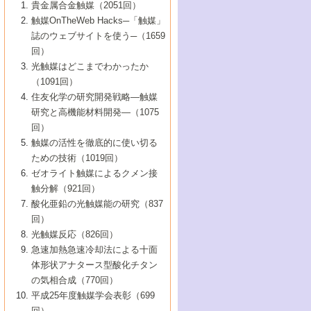
1号 なぜこの触媒が良いのか？
▼44巻（2002年）
貴金属合金触媒（2051回）
5号 若手会員による触媒研究の未来展望1：
8号 高機能化ポリオレフィンに向けた重合
5号 こんな物質，あんな物質―新たな触媒
7号 持続可能社会実現のための触媒および
5号 水素製造・貯蔵のための触媒技術の新
4号 水分解用光触媒材料
3号 特殊エネルギー場の触媒反応
触媒OnTheWeb Hacks─「触媒」
企業編
2号 第91回触媒討論会
触媒の最近の進展
1号 高次制御された触媒の化学
▼43巻（2001年）
の可能性―
触媒関連技術
しい展開
誌のウェブサイトを使う─（1659
5号 時間分解分光の進歩と応用
4号 生体内における金属の触媒作用
6号 第102回触媒討論会
3号 最近の自動車排ガス処理技術
2号 第89回触媒討論会
1号 グリーンケミストリーと触媒
▼42巻（2000年）
6号 第100回触媒討論会
8号 未来を拓く金属錯体
回）
6号 第98回触媒討論会
6号 第96回触媒討論会
5号 ファインケミカルズの展開に寄与する
7号 触媒・化学反応における計算化学の進
4号 触媒研究の現状と将来─第90回触媒討論
3号 触媒を利用した電気化学の新展開
2号 第87回触媒討論会特集号
1号 触媒反応工学の明日を拓く
▼41巻（1999年）
7号 『結晶の化学』を活かした触媒研究
光触媒はどこまでわかったか
7号 基礎化学品製造の触媒技術
触媒
歩
会Aから
7号 未来型金属錯体触媒開発への展望
4号 ナノ材料の調製と機能化
（1091回）
3号 生体触媒とバイオプロセス
2号 第85回触媒討論会
8号 イオン液体の応用
1号 孔、穴、あな?-特異な空間とその利用-
▼40巻（1998年）
8号 多機能型リアクター
6号 第94回触媒討論会
8号 若手研究者による触媒研究の未来展望
5号 基礎化学品製造の触媒技術
8号 超臨界流体を用いた化学プロセスの新
住友化学の研究開発戦略―触媒
5号 こんな触媒が欲しい
4号 水素製造・利用の触媒化学
3号 反応ダイナミクス
2号 第83回触媒討論会
1号 創立40周年記念・触媒化学この10年の
▼39巻（1997年）
2：大学・研究所編
展開
研究と高機能材料開発―（1075
7号 サブナノレベルでみた新しい表面現象
6号 第92回触媒討論会
6号 第90回触媒討論会
5号 触媒研究における新しい切り口：コン
進展と21世紀への提言/創立40周年記念・触
4号 超臨界流体の触媒反応への応用
3号 均一系触媒反応最前線
1号 均一系と不均一系触媒反応-その特徴と
回）
▼38巻（1996年）
8号 オレフィン重合触媒の新たな展
7号 基礎化学品製造の触媒技術
ビナトリアルケミストリー
媒学会この10年の歩みとこれから/創立40周
7号 触媒研究と学術雑誌/情報
5号 触媒のおもしろさをどのように伝える
接点
触媒の活性を徹底的に使い切る
4号 実用炭素材料の新展開
1号 触媒の構造と触媒作用/C1化学を中心と
▼37巻（1995年）
年記念・記録は語る
8号 資源の循環と触媒技術
6号 第88回触媒討論会特集号
か
ための技術（1019回）
8号 若い世代からみた触媒化学の現状と未
2号 第79回触媒討論会
5号 研究の方法論を考える
する21世紀への触媒
1号 ファインケミカルズと固体触媒
▼36巻（1994年）
2号 第81回触媒討論会
ゼオライト触媒によるクメン接
来
7号 企業における触媒研究のブレークスル
6号 第86回触媒討論会
3号 最新NO除去触媒の実用化研究
6号 第84回触媒討論会
2号 第77回触媒討論会
2号 第75回触媒討論会
触分解（921回）
1号 電気化学と触媒
▼35巻（1993年）
ー
3号 計算機触媒化学へのさそい
7号 水素化精製触媒の新しい展開
4号 新しい反応場を目指した触媒調製
7号 機能性金属材料と触媒
3号 オリンピックメダル:金・銀・銅はどん
酸化亜鉛の光触媒能の研究（837
3号 希土類を利用した触媒
2号 第73回触媒討論会
8号 この材料を触媒として使ってみません
4号 触媒劣化の制御と予測
1号 工業触媒開発マニュアル―探索から工
▼34巻（1992年）
8号 新しい反応性と機能性を目指した金属
な触媒作用を示すか
回）
5号 反応・分離技術の新しい展開
8号 触媒研究へのNMRの応用と展望
か？
業化まで
4号 触媒とリサイクル
3号 C4化学の展開
5号 最新の実用プロセスと触媒
クラスタ-化学
1号 インパクトを与えたこの研究
▼33巻（1991年）
光触媒反応（826回）
4号 触媒作用における機能の複合化
6号 第80回触媒討論会
2号 第71回触媒討論会
5号 エネルギー変換触媒
4号 《通常号》
6号 第82回触媒討論会
急速加熱急速冷却法による十面
2号 第69回触媒討論会
1号 触媒プロセス開発マニュアル―探索か
▼32巻（1990年）
5号 未来を拓け！若手研究者
7号 無機―有機ハイブリッド材料の新展開
3号 研究開発のうらおもて―着想と展開
体形状アナタース型酸化チタン
6号 第76回触媒討論会
5号 《通常号》
ら工業化まで，知っておきたいこと PartII
7号 ナノ構造体の化学
3号 ケミカルズ合成触媒―新しい展開と応
1号 21世紀に向けて触媒研究の飛躍をめざ
▼31巻（1989年）
6号 第78回触媒討論会
8号 AFMでみる世界
の気相合成（770回）
4号 触媒劣化と寿命の予測
7号 表面吸着相の新しい展開
用
6号 第74回触媒討論会
2号 第67回触媒討論会
8号 あの反応は今
す―触媒化学の裾野を広げよう
1号 情報科学と反応設計・材料設計
▼30巻（1988年）
7号 ダイナミックな領域への触媒研究の展
平成25年度触媒学会表彰（699
5号 環境に優しい触媒
8号 マイクロポーラス・クリスタル触媒の
4号 触媒調製の科学と技術の最前線
7号 半導体光触媒の基礎と広がり
3号 光触媒
2号 第65回触媒討論会
開/C1化学を中心とする21世紀への触媒
回）