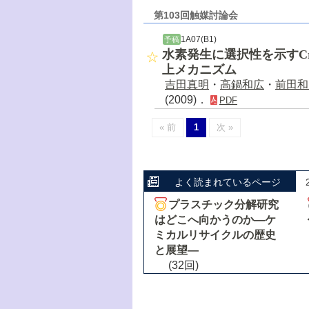
第103回触媒討論会
1A07(B1)
予稿
水素発生に選択性を示すC
上メカニズム
吉田真明
・
高鍋和広
・
前田和
(2009)．
PDF
« 前
1
次 »
よく読まれているページ
プラスチック分解研究
はどこへ向かうのか―ケ
ミカルリサイクルの歴史
と展望―
(32回)