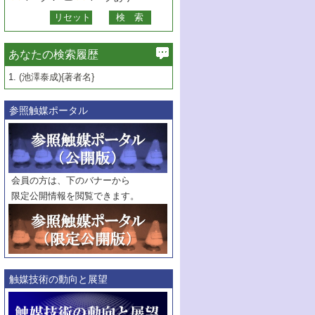
あなたの検索履歴
1.
(池澤泰成){著者名}
参照触媒ポータル
会員の方は、下のバナーから
限定公開情報を閲覧できます。
触媒技術の動向と展望