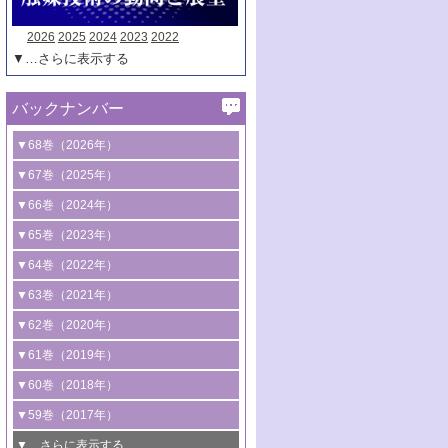
2026
2025
2024
2023
2022
▼…さらに表示する
バックナンバー
▼68巻（2026年）
1号 過酸化水素合成に関する研究動向
▼67巻（2025年）
2号 コンピューター技術により加速する
1号 CO
水素化によるグリーン燃料/グリ
▼66巻（2024年）
2
触媒開発
ーンケミカル製造
1号 低次元ナノ構造を有する触媒材料
▼65巻（2023年）
3号 有機分子変換やCO
資源化のための
2
2号 水素製造のための水分解技術に関す
2号 規制反応場を活用した固体触媒研究
1号 炭素が関わる触媒機能
▼64巻（2022年）
光触媒に関する最近の研究
る最近の研究
の新展開
2号 プラスチックケミカルリサイクルの
1号 合成ガス製造とCOを用いるケミカル
▼63巻（2021年）
B号 第137回触媒討論会（2026年）
3号 オレフィン系樹脂の精密合成に関す
3号 未踏分子変換を目指した酸化触媒プ
ための触媒技術
ズ合成の最新動向
1号 金触媒の新展開
▼62巻（2020年）
る最新技術
ロセスの最前線
3号 非酸化物系金属化合物を基盤とした
2号 化学品合成のための合金触媒開発
2号 ペロブスカイト
1号 触媒設計を拓く欠陥構造のキャラク
▼61巻（2019年）
4号 アルコール類の効率的変換を実現す
4号 シンクロトロン放射光および中性子
触媒材料の開発
3号 CO
の排出削減および有効活用のた
タリゼーション
2
3号 特殊反応場を利用した触媒的分子変
る非貴金属触媒の研究動向
線を利用した触媒解析技術の最先端
1号 物質移動制御に着目した触媒プロセ
▼60巻（2018年）
4号 格子酸素・格子酸素欠陥を利用した
めの触媒技術
換反応
2号 機能化学品製造に資するクリーンな
ス開発
5号 ゼオライトの合成と応用における研
5号 単原子触媒
触媒反応
1号 固体酸触媒の最新の研究動向
▼59巻（2017年）
触媒的酸化反応
4号 若手による情報発信企画～とびたて
4号 多孔質材料を用いた触媒の新展開
究動向
2号 CO
フリー水素サプライチェーンに
2
6号 参照触媒委員会からのお知らせ
5号 生体触媒によるエネルギー変換反応
2号 二酸化炭素からの有用化学品合成
1号 いたるところに，触媒
▼…さらに表示する