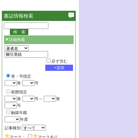
書誌情報検索
▼詳細検索
必ず含む
巻・号指定
巻
号
範囲指定
巻
号～
巻
号
触媒年鑑
年度
記事種別
マーク：
マークあり