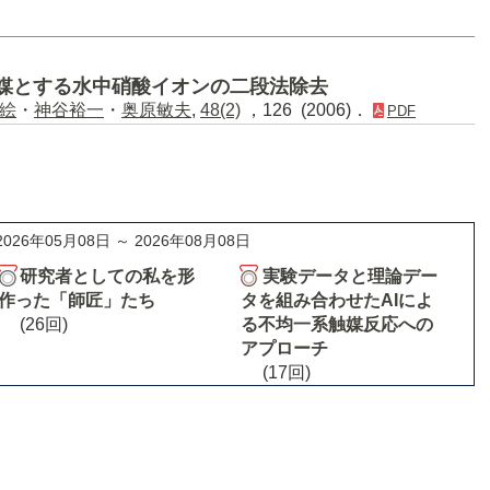
を触媒とする水中硝酸イオンの二段法除去
絵
・
神谷裕一
・
奥原敏夫
,
48(2)
，126 (2006)．
PDF
2026年05月08日 ～ 2026年08月08日
研究者としての私を形
実験データと理論デー
作った「師匠」たち
タを組み合わせたAIによ
(26回)
る不均一系触媒反応への
アプローチ
(17回)