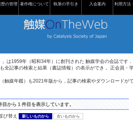
履歴の管理
著作権について
執筆の手引き
入会案内
利用方法・
talysis）」は1959年（昭和34年）に創刊された 触媒学会の会誌です．
も全記事の検索と結果（書誌情報）の表示ができ， 正会員・
（触媒年鑑）も2021年版から，記事の検索やダウンロードが
 件目から 1 件目を表示しています。
び替え
新しいものから
古いものから