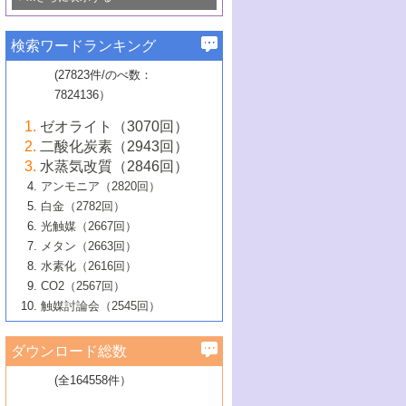
若き触媒の研究者たち～（1）
3号 水処理のための触媒化学
5号 情報学的手法を用いた触媒開発
6号 ヘテロ接合界面
関わる触媒開発動向
B号 第133回触媒討論会（2023年）
6号 窒素とリンの循環のための触媒・機
3号 ナノ粒子・クラスター触媒の最前線
2号 機能性材料の局所構造解析のための
5号 若手による情報発信企画～とびたて
▼58巻（2016年）
4号 光触媒を用いた水分解の最新の研究
6号 カーボンニュートラルに向けた電解
B号 第135回触媒討論会（2025年）
3号 精密高分子合成に関する最近の研究
能性材料
最先端技術
検索ワードランキング
4号 60周年記念企画
若き触媒の研究者たち～（2）
動向
技術
1号 ユニークな構造の高分子を生み出す触
▼57巻（2015年）
動向
B号 第131回触媒討論会（2023年）
3号 無機分離膜材料の開発と触媒反応プ
5号 進化するゼオライト合成技術
6号 石油のノーブル・ユースを志向した
媒技術
(27823件/のべ数：
5号 次世代の触媒プロセスを支えるマイ
B号 第127回触媒討論会（2021年・オン
1号 水素キャリアにかかわる触媒技術の新
4号 バイオマス化成品製造のための触媒
▼56巻（2014年）
ロセスへの適用
触媒技術
7824136）
クロ波
6号 非貴金属系触媒における電気化学的
ライン開催(Zoom)のみ）
2号 リグニンからの化成品製造に向けた触
展開
技術
1号 特殊環境場を利用した材料合成
▼55巻（2013年）
4号 触媒研究における計算科学の利用
酸素還元反応
B号 第129回触媒討論会（2022年・京都
媒技術
6号 メタン転換技術の最新動向
ゼオライト（3070回）
2号 石油精製用触媒の最近の進展
5号 固体触媒による含窒素有機化合物変
2号 光触媒反応機構に関する最新の研究動
1号 高耐久性燃料電池システム用触媒にお
大学：オンライン・対面開催）
▼54巻（2012年）
5号 水素のふるまいを解き明かす最先端
B号 第121回触媒討論会（2018年・東京
3号 触媒研究の最先端～とびたて若き研究
二酸化炭素（2943回）
B号 第125回触媒討論会（2020年・工学
換の最前線
3号 固体酸化物形燃料電池（SOFC）におけ
向
ける新展開
研究
大学）
1号 規則性多孔体の利用技術における最近
▼53巻（2011年）
者たち～（1）
水蒸気改質（2846回）
院大学）
るアノード触媒上での燃料直接改質技術
6号 貴金属使用量低減に向けた自動車排
3号 固体高分子形燃料電池カソード触媒の
2号 リビングラジカル重合の最近の動向
6号 低級アルカンの有効利用のための触
の進歩
アンモニア（2820回）
4号 触媒研究の最先端～とびたて若き研究
1号 金属学から見る合金触媒の新展開
▼52巻（2010年）
ガス浄化触媒の開発
4号 コアシェル構造の制御による触媒機能
開発動向
媒技術
白金（2782回）
3号 天然ガスの化学工業的展開に関する触
2号 第109回触媒討論会
者たち～（2）
2号 第107回触媒討論会
の向上
1号 触媒の劣化対策と長寿命触媒開発
B号 第123回触媒討論会（2019年・大阪
▼51巻（2009年）
4号 人工光合成に向けた近年のアプローチ
光触媒（2667回）
媒技術
B号 第119回触媒討論会（2017年・首都
3号 貴金属低減技術の最新動向
5号 触媒研究の最先端～とびたて若き研究
市立大学）
3号 触媒のその場観察法の進歩（１）
5号 工業触媒およびその周辺技術の最近の
2号 第105回触媒討論会
1号 炭素材料－熱い注目を集める材料－
▼50巻（2008年）
メタン（2663回）
大学東京）
5号 未利用熱エネルギーの有効活用に貢献
4号 貴金属触媒の精密構造制御とその活用
者たち～（3）
4号 貴金属代替技術の最新動向
進歩
水素化（2616回）
4号 触媒のその場観察法の進歩（２）
3号 ナノ構造が拓く新機能
する触媒技術
2号 第103回触媒討論会
1号 触媒化学と学会のこの10年，半世紀，
▼49巻（2007年）
5号 バイオマス化成品製造のための固体触
6号 イオニクス材料と燃料電池・電解合成
5号 光触媒による物質変換反応の新展開
CO2（2567回）
6号 ナノシート
5号 不活性結合の触媒的活性化による有機
そして未来
4号 活性サイトおよびその環境の精密な設
6号 ポリオキソメタレート
3号 環境浄化用光触媒の現状と課題
媒の開発
1号 含フッ素化合物の合成と触媒
▼48巻（2006年）
の最新の研究動向
触媒討論会（2545回）
6号 グラフェン
合成
B号 第115回触媒討論会（2015年・成蹊大
計による触媒の高機能化
2号 第101回触媒討論会
B号 第113回触媒討論会（2014年・ロワジ
4号 水素社会の実現に向けた水素製造・貯
6号 ナノ空間─吸着状態解析から新機能開拓
2号 第99回触媒討論会
B号 第117回触媒討論会（2016年・大阪府
1号 固体酸触媒の最近の進歩
▼47巻（2005年）
学）
7号 水素を利用する化成品合成の新潮流
6号 新しい固体酸触媒技術
5号 触媒を有効に使うための技術
ールホテル豊橋）
蔵技術の進歩
まで─
3号 メソポーラス物質の新展開
立大学）
3号 実用的ファインケミカル合成プロセス
ダウンロード総数
2号 第97回触媒討論会
1号 最近の触媒担体とその効果
▼46巻（2004年）
7号 ゼオライト合成における最近の進歩
6号 第106回触媒討論会
5号 CO
が関わる触媒・材料
B号 第111回触媒討論会（2013年・関西大
4号 錯体を利用したユニークな表面構造の
を実現する触媒
2
3号 リビング重合触媒の最近の展開
2号 第95回触媒討論会
(全164558件）
1号 部分酸化反応触媒の最前線
▼45巻（2003年）
学）
構築と機能
7号 有機分子触媒による精密有機合成
4号 バイオマス活用のための技術開発
6号 第104回触媒討論会
4号 今後の液体燃料を支える触媒技術
3号 化成品を合成するゼオライト触媒
2号 第93回触媒討論会