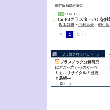
第97回触媒討論会
2Ａ07（B1）
予稿
Cu-Pdクラスター/AC
坂本啓典
・
中村享介
・
櫛引里
« 前
1
次 »
よく読まれているページ
プラスチック分解研究
はどこへ向かうのか―ケ
ミカルリサイクルの歴史
と展望―
(32回)