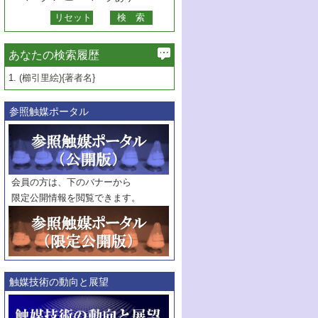
あなたの検索履歴
1.
(櫛引里絵){著者名}
参照触媒ポータル
会員の方は、下のバナーから
限定公開情報を閲覧できます。
触媒技術の動向と展望