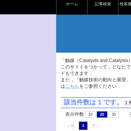
ホーム
記事検索
検索
「触媒（Catalysts and Ca
このサイトをつかって，どなたで
ドもできます．
また，「触媒技術の動向と展望」
は
こちら
をご参照ください．
該当件数は 1 です。
1
表示件数
並
10
20
30
« 前
1
次 »