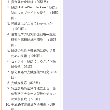
1号 なぜこの触媒が良いのか？
▼44巻（2002年）
貴金属合金触媒（2051回）
5号 若手会員による触媒研究の未来展望1：
8号 高機能化ポリオレフィンに向けた重合
5号 こんな物質，あんな物質―新たな触媒
7号 持続可能社会実現のための触媒および
5号 水素製造・貯蔵のための触媒技術の新
4号 水分解用光触媒材料
3号 特殊エネルギー場の触媒反応
触媒OnTheWeb Hacks─「触媒」
企業編
2号 第91回触媒討論会
触媒の最近の進展
1号 高次制御された触媒の化学
▼43巻（2001年）
の可能性―
触媒関連技術
しい展開
誌のウェブサイトを使う─（1659
5号 時間分解分光の進歩と応用
4号 生体内における金属の触媒作用
6号 第102回触媒討論会
3号 最近の自動車排ガス処理技術
2号 第89回触媒討論会
1号 グリーンケミストリーと触媒
▼42巻（2000年）
6号 第100回触媒討論会
8号 未来を拓く金属錯体
回）
6号 第98回触媒討論会
6号 第96回触媒討論会
5号 ファインケミカルズの展開に寄与する
7号 触媒・化学反応における計算化学の進
4号 触媒研究の現状と将来─第90回触媒討論
3号 触媒を利用した電気化学の新展開
2号 第87回触媒討論会特集号
1号 触媒反応工学の明日を拓く
▼41巻（1999年）
7号 『結晶の化学』を活かした触媒研究
光触媒はどこまでわかったか
7号 基礎化学品製造の触媒技術
触媒
歩
会Aから
7号 未来型金属錯体触媒開発への展望
4号 ナノ材料の調製と機能化
（1091回）
3号 生体触媒とバイオプロセス
2号 第85回触媒討論会
8号 イオン液体の応用
1号 孔、穴、あな?-特異な空間とその利用-
▼40巻（1998年）
8号 多機能型リアクター
6号 第94回触媒討論会
8号 若手研究者による触媒研究の未来展望
5号 基礎化学品製造の触媒技術
8号 超臨界流体を用いた化学プロセスの新
住友化学の研究開発戦略―触媒
5号 こんな触媒が欲しい
4号 水素製造・利用の触媒化学
3号 反応ダイナミクス
2号 第83回触媒討論会
1号 創立40周年記念・触媒化学この10年の
▼39巻（1997年）
2：大学・研究所編
展開
研究と高機能材料開発―（1075
7号 サブナノレベルでみた新しい表面現象
6号 第92回触媒討論会
6号 第90回触媒討論会
5号 触媒研究における新しい切り口：コン
進展と21世紀への提言/創立40周年記念・触
4号 超臨界流体の触媒反応への応用
3号 均一系触媒反応最前線
1号 均一系と不均一系触媒反応-その特徴と
回）
▼38巻（1996年）
8号 オレフィン重合触媒の新たな展
7号 基礎化学品製造の触媒技術
ビナトリアルケミストリー
媒学会この10年の歩みとこれから/創立40周
7号 触媒研究と学術雑誌/情報
5号 触媒のおもしろさをどのように伝える
接点
触媒の活性を徹底的に使い切る
4号 実用炭素材料の新展開
1号 触媒の構造と触媒作用/C1化学を中心と
▼37巻（1995年）
年記念・記録は語る
8号 資源の循環と触媒技術
6号 第88回触媒討論会特集号
か
ための技術（1019回）
8号 若い世代からみた触媒化学の現状と未
2号 第79回触媒討論会
5号 研究の方法論を考える
する21世紀への触媒
1号 ファインケミカルズと固体触媒
▼36巻（1994年）
2号 第81回触媒討論会
ゼオライト触媒によるクメン接
来
7号 企業における触媒研究のブレークスル
6号 第86回触媒討論会
3号 最新NO除去触媒の実用化研究
6号 第84回触媒討論会
2号 第77回触媒討論会
2号 第75回触媒討論会
触分解（921回）
1号 電気化学と触媒
▼35巻（1993年）
ー
3号 計算機触媒化学へのさそい
7号 水素化精製触媒の新しい展開
4号 新しい反応場を目指した触媒調製
7号 機能性金属材料と触媒
3号 オリンピックメダル:金・銀・銅はどん
酸化亜鉛の光触媒能の研究（837
3号 希土類を利用した触媒
2号 第73回触媒討論会
8号 この材料を触媒として使ってみません
4号 触媒劣化の制御と予測
1号 工業触媒開発マニュアル―探索から工
▼34巻（1992年）
8号 新しい反応性と機能性を目指した金属
な触媒作用を示すか
回）
5号 反応・分離技術の新しい展開
8号 触媒研究へのNMRの応用と展望
か？
業化まで
4号 触媒とリサイクル
3号 C4化学の展開
5号 最新の実用プロセスと触媒
クラスタ-化学
1号 インパクトを与えたこの研究
▼33巻（1991年）
光触媒反応（826回）
4号 触媒作用における機能の複合化
6号 第80回触媒討論会
2号 第71回触媒討論会
5号 エネルギー変換触媒
4号 《通常号》
6号 第82回触媒討論会
急速加熱急速冷却法による十面
2号 第69回触媒討論会
1号 触媒プロセス開発マニュアル―探索か
▼32巻（1990年）
5号 未来を拓け！若手研究者
7号 無機―有機ハイブリッド材料の新展開
3号 研究開発のうらおもて―着想と展開
体形状アナタース型酸化チタン
6号 第76回触媒討論会
5号 《通常号》
ら工業化まで，知っておきたいこと PartII
7号 ナノ構造体の化学
3号 ケミカルズ合成触媒―新しい展開と応
1号 21世紀に向けて触媒研究の飛躍をめざ
▼31巻（1989年）
6号 第78回触媒討論会
8号 AFMでみる世界
の気相合成（770回）
4号 触媒劣化と寿命の予測
7号 表面吸着相の新しい展開
用
6号 第74回触媒討論会
2号 第67回触媒討論会
8号 あの反応は今
す―触媒化学の裾野を広げよう
1号 情報科学と反応設計・材料設計
▼30巻（1988年）
7号 ダイナミックな領域への触媒研究の展
平成25年度触媒学会表彰（699
5号 環境に優しい触媒
8号 マイクロポーラス・クリスタル触媒の
4号 触媒調製の科学と技術の最前線
7号 半導体光触媒の基礎と広がり
3号 光触媒
2号 第65回触媒討論会
開/C1化学を中心とする21世紀への触媒
回）