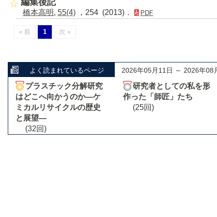
編集後記
橋本高明
,
55(4)
，254 (2013)．
PDF
« 前
1
次 »
よく読まれているページ
2026年05月11日 ～ 2026年08
プラスチック分解研究
研究者としての私を形
はどこへ向かうのか―ケ
作った「師匠」たち
ミカルリサイクルの歴史
(25回)
と展望―
(32回)