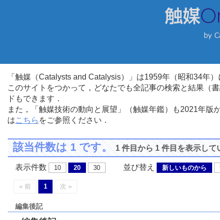
「触媒（Catalysts and Catalysis）」は1959年（昭
このサイトをつかって，どなたでも全記事の検索と結果（書
ドもできます．
また，「触媒技術の動向と展望」（触媒年鑑）も2021年
は
こちら
をご参照ください．
該当件数は 1 です。
1 件目から 1 件目を表示し
表示件数
並び替え
10
20
30
新しいものから
« 前
1
次 »
編集後記