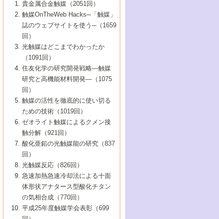
1号 なぜこの触媒が良いのか？
▼44巻（2002年）
貴金属合金触媒（2051回）
5号 若手会員による触媒研究の未来展望1：
8号 高機能化ポリオレフィンに向けた重合
5号 こんな物質，あんな物質―新たな触媒
7号 持続可能社会実現のための触媒および
5号 水素製造・貯蔵のための触媒技術の新
4号 水分解用光触媒材料
3号 特殊エネルギー場の触媒反応
触媒OnTheWeb Hacks─「触媒」
企業編
2号 第91回触媒討論会
触媒の最近の進展
1号 高次制御された触媒の化学
▼43巻（2001年）
の可能性―
触媒関連技術
しい展開
誌のウェブサイトを使う─（1659
5号 時間分解分光の進歩と応用
4号 生体内における金属の触媒作用
6号 第102回触媒討論会
3号 最近の自動車排ガス処理技術
2号 第89回触媒討論会
1号 グリーンケミストリーと触媒
▼42巻（2000年）
6号 第100回触媒討論会
8号 未来を拓く金属錯体
回）
6号 第98回触媒討論会
6号 第96回触媒討論会
5号 ファインケミカルズの展開に寄与する
7号 触媒・化学反応における計算化学の進
4号 触媒研究の現状と将来─第90回触媒討論
3号 触媒を利用した電気化学の新展開
2号 第87回触媒討論会特集号
1号 触媒反応工学の明日を拓く
▼41巻（1999年）
7号 『結晶の化学』を活かした触媒研究
光触媒はどこまでわかったか
7号 基礎化学品製造の触媒技術
触媒
歩
会Aから
7号 未来型金属錯体触媒開発への展望
4号 ナノ材料の調製と機能化
（1091回）
3号 生体触媒とバイオプロセス
2号 第85回触媒討論会
8号 イオン液体の応用
1号 孔、穴、あな?-特異な空間とその利用-
▼40巻（1998年）
8号 多機能型リアクター
6号 第94回触媒討論会
8号 若手研究者による触媒研究の未来展望
5号 基礎化学品製造の触媒技術
8号 超臨界流体を用いた化学プロセスの新
住友化学の研究開発戦略―触媒
5号 こんな触媒が欲しい
4号 水素製造・利用の触媒化学
3号 反応ダイナミクス
2号 第83回触媒討論会
1号 創立40周年記念・触媒化学この10年の
▼39巻（1997年）
2：大学・研究所編
展開
研究と高機能材料開発―（1075
7号 サブナノレベルでみた新しい表面現象
6号 第92回触媒討論会
6号 第90回触媒討論会
5号 触媒研究における新しい切り口：コン
進展と21世紀への提言/創立40周年記念・触
4号 超臨界流体の触媒反応への応用
3号 均一系触媒反応最前線
1号 均一系と不均一系触媒反応-その特徴と
回）
▼38巻（1996年）
8号 オレフィン重合触媒の新たな展
7号 基礎化学品製造の触媒技術
ビナトリアルケミストリー
媒学会この10年の歩みとこれから/創立40周
7号 触媒研究と学術雑誌/情報
5号 触媒のおもしろさをどのように伝える
接点
触媒の活性を徹底的に使い切る
4号 実用炭素材料の新展開
1号 触媒の構造と触媒作用/C1化学を中心と
▼37巻（1995年）
年記念・記録は語る
8号 資源の循環と触媒技術
6号 第88回触媒討論会特集号
か
ための技術（1019回）
8号 若い世代からみた触媒化学の現状と未
2号 第79回触媒討論会
5号 研究の方法論を考える
する21世紀への触媒
1号 ファインケミカルズと固体触媒
▼36巻（1994年）
2号 第81回触媒討論会
ゼオライト触媒によるクメン接
来
7号 企業における触媒研究のブレークスル
6号 第86回触媒討論会
3号 最新NO除去触媒の実用化研究
6号 第84回触媒討論会
2号 第77回触媒討論会
2号 第75回触媒討論会
触分解（921回）
1号 電気化学と触媒
▼35巻（1993年）
ー
3号 計算機触媒化学へのさそい
7号 水素化精製触媒の新しい展開
4号 新しい反応場を目指した触媒調製
7号 機能性金属材料と触媒
3号 オリンピックメダル:金・銀・銅はどん
酸化亜鉛の光触媒能の研究（837
3号 希土類を利用した触媒
2号 第73回触媒討論会
8号 この材料を触媒として使ってみません
4号 触媒劣化の制御と予測
1号 工業触媒開発マニュアル―探索から工
▼34巻（1992年）
8号 新しい反応性と機能性を目指した金属
な触媒作用を示すか
回）
5号 反応・分離技術の新しい展開
8号 触媒研究へのNMRの応用と展望
か？
業化まで
4号 触媒とリサイクル
3号 C4化学の展開
5号 最新の実用プロセスと触媒
クラスタ-化学
1号 インパクトを与えたこの研究
▼33巻（1991年）
光触媒反応（826回）
4号 触媒作用における機能の複合化
6号 第80回触媒討論会
2号 第71回触媒討論会
5号 エネルギー変換触媒
4号 《通常号》
6号 第82回触媒討論会
急速加熱急速冷却法による十面
2号 第69回触媒討論会
1号 触媒プロセス開発マニュアル―探索か
▼32巻（1990年）
5号 未来を拓け！若手研究者
7号 無機―有機ハイブリッド材料の新展開
3号 研究開発のうらおもて―着想と展開
体形状アナタース型酸化チタン
6号 第76回触媒討論会
5号 《通常号》
ら工業化まで，知っておきたいこと PartII
7号 ナノ構造体の化学
3号 ケミカルズ合成触媒―新しい展開と応
1号 21世紀に向けて触媒研究の飛躍をめざ
▼31巻（1989年）
6号 第78回触媒討論会
8号 AFMでみる世界
の気相合成（770回）
4号 触媒劣化と寿命の予測
7号 表面吸着相の新しい展開
用
6号 第74回触媒討論会
2号 第67回触媒討論会
8号 あの反応は今
す―触媒化学の裾野を広げよう
1号 情報科学と反応設計・材料設計
▼30巻（1988年）
7号 ダイナミックな領域への触媒研究の展
平成25年度触媒学会表彰（699
5号 環境に優しい触媒
8号 マイクロポーラス・クリスタル触媒の
4号 触媒調製の科学と技術の最前線
7号 半導体光触媒の基礎と広がり
3号 光触媒
2号 第65回触媒討論会
開/C1化学を中心とする21世紀への触媒
回）