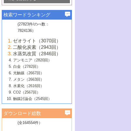
若き触媒の研究者たち～（1）
3号 水処理のための触媒化学
5号 情報学的手法を用いた触媒開発
6号 ヘテロ接合界面
関わる触媒開発動向
B号 第133回触媒討論会（2023年）
6号 窒素とリンの循環のための触媒・機
3号 ナノ粒子・クラスター触媒の最前線
2号 機能性材料の局所構造解析のための
5号 若手による情報発信企画～とびたて
▼58巻（2016年）
4号 光触媒を用いた水分解の最新の研究
6号 カーボンニュートラルに向けた電解
B号 第135回触媒討論会（2025年）
3号 精密高分子合成に関する最近の研究
能性材料
最先端技術
検索ワードランキング
4号 60周年記念企画
若き触媒の研究者たち～（2）
動向
技術
1号 ユニークな構造の高分子を生み出す触
▼57巻（2015年）
動向
B号 第131回触媒討論会（2023年）
3号 無機分離膜材料の開発と触媒反応プ
5号 進化するゼオライト合成技術
6号 石油のノーブル・ユースを志向した
媒技術
(27823件/のべ数：
5号 次世代の触媒プロセスを支えるマイ
B号 第127回触媒討論会（2021年・オン
1号 水素キャリアにかかわる触媒技術の新
4号 バイオマス化成品製造のための触媒
▼56巻（2014年）
ロセスへの適用
触媒技術
7824136）
クロ波
6号 非貴金属系触媒における電気化学的
ライン開催(Zoom)のみ）
2号 リグニンからの化成品製造に向けた触
展開
技術
1号 特殊環境場を利用した材料合成
▼55巻（2013年）
4号 触媒研究における計算科学の利用
酸素還元反応
B号 第129回触媒討論会（2022年・京都
媒技術
6号 メタン転換技術の最新動向
ゼオライト（3070回）
2号 石油精製用触媒の最近の進展
5号 固体触媒による含窒素有機化合物変
2号 光触媒反応機構に関する最新の研究動
1号 高耐久性燃料電池システム用触媒にお
大学：オンライン・対面開催）
▼54巻（2012年）
5号 水素のふるまいを解き明かす最先端
B号 第121回触媒討論会（2018年・東京
3号 触媒研究の最先端～とびたて若き研究
二酸化炭素（2943回）
B号 第125回触媒討論会（2020年・工学
換の最前線
3号 固体酸化物形燃料電池（SOFC）におけ
向
ける新展開
研究
大学）
1号 規則性多孔体の利用技術における最近
▼53巻（2011年）
者たち～（1）
水蒸気改質（2846回）
院大学）
るアノード触媒上での燃料直接改質技術
6号 貴金属使用量低減に向けた自動車排
3号 固体高分子形燃料電池カソード触媒の
2号 リビングラジカル重合の最近の動向
6号 低級アルカンの有効利用のための触
の進歩
アンモニア（2820回）
4号 触媒研究の最先端～とびたて若き研究
1号 金属学から見る合金触媒の新展開
▼52巻（2010年）
ガス浄化触媒の開発
4号 コアシェル構造の制御による触媒機能
開発動向
媒技術
白金（2782回）
3号 天然ガスの化学工業的展開に関する触
2号 第109回触媒討論会
者たち～（2）
2号 第107回触媒討論会
の向上
1号 触媒の劣化対策と長寿命触媒開発
B号 第123回触媒討論会（2019年・大阪
▼51巻（2009年）
4号 人工光合成に向けた近年のアプローチ
光触媒（2667回）
媒技術
B号 第119回触媒討論会（2017年・首都
3号 貴金属低減技術の最新動向
5号 触媒研究の最先端～とびたて若き研究
市立大学）
3号 触媒のその場観察法の進歩（１）
5号 工業触媒およびその周辺技術の最近の
2号 第105回触媒討論会
1号 炭素材料－熱い注目を集める材料－
▼50巻（2008年）
メタン（2663回）
大学東京）
5号 未利用熱エネルギーの有効活用に貢献
4号 貴金属触媒の精密構造制御とその活用
者たち～（3）
4号 貴金属代替技術の最新動向
進歩
水素化（2616回）
4号 触媒のその場観察法の進歩（２）
3号 ナノ構造が拓く新機能
する触媒技術
2号 第103回触媒討論会
1号 触媒化学と学会のこの10年，半世紀，
▼49巻（2007年）
5号 バイオマス化成品製造のための固体触
6号 イオニクス材料と燃料電池・電解合成
5号 光触媒による物質変換反応の新展開
CO2（2567回）
6号 ナノシート
5号 不活性結合の触媒的活性化による有機
そして未来
4号 活性サイトおよびその環境の精密な設
6号 ポリオキソメタレート
3号 環境浄化用光触媒の現状と課題
媒の開発
1号 含フッ素化合物の合成と触媒
▼48巻（2006年）
の最新の研究動向
触媒討論会（2545回）
6号 グラフェン
合成
B号 第115回触媒討論会（2015年・成蹊大
計による触媒の高機能化
2号 第101回触媒討論会
B号 第113回触媒討論会（2014年・ロワジ
4号 水素社会の実現に向けた水素製造・貯
6号 ナノ空間─吸着状態解析から新機能開拓
2号 第99回触媒討論会
B号 第117回触媒討論会（2016年・大阪府
1号 固体酸触媒の最近の進歩
▼47巻（2005年）
学）
7号 水素を利用する化成品合成の新潮流
6号 新しい固体酸触媒技術
5号 触媒を有効に使うための技術
ールホテル豊橋）
蔵技術の進歩
まで─
3号 メソポーラス物質の新展開
立大学）
3号 実用的ファインケミカル合成プロセス
ダウンロード総数
2号 第97回触媒討論会
1号 最近の触媒担体とその効果
▼46巻（2004年）
7号 ゼオライト合成における最近の進歩
6号 第106回触媒討論会
5号 CO
が関わる触媒・材料
B号 第111回触媒討論会（2013年・関西大
4号 錯体を利用したユニークな表面構造の
を実現する触媒
2
3号 リビング重合触媒の最近の展開
2号 第95回触媒討論会
(全164554件）
1号 部分酸化反応触媒の最前線
▼45巻（2003年）
学）
構築と機能
7号 有機分子触媒による精密有機合成
4号 バイオマス活用のための技術開発
6号 第104回触媒討論会
4号 今後の液体燃料を支える触媒技術
3号 化成品を合成するゼオライト触媒
2号 第93回触媒討論会