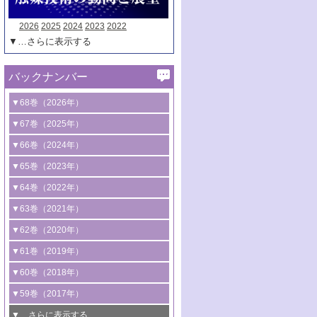
2026
2025
2024
2023
2022
▼…さらに表示する
バックナンバー
▼68巻（2026年）
1号 過酸化水素合成に関する研究動向
▼67巻（2025年）
2号 コンピューター技術により加速する
1号 CO
水素化によるグリーン燃料/グリ
▼66巻（2024年）
2
触媒開発
ーンケミカル製造
1号 低次元ナノ構造を有する触媒材料
▼65巻（2023年）
3号 有機分子変換やCO
資源化のための
2
2号 水素製造のための水分解技術に関す
2号 規制反応場を活用した固体触媒研究
1号 炭素が関わる触媒機能
▼64巻（2022年）
光触媒に関する最近の研究
る最近の研究
の新展開
2号 プラスチックケミカルリサイクルの
1号 合成ガス製造とCOを用いるケミカル
▼63巻（2021年）
B号 第137回触媒討論会（2026年）
3号 オレフィン系樹脂の精密合成に関す
3号 未踏分子変換を目指した酸化触媒プ
ための触媒技術
ズ合成の最新動向
1号 金触媒の新展開
▼62巻（2020年）
る最新技術
ロセスの最前線
3号 非酸化物系金属化合物を基盤とした
2号 化学品合成のための合金触媒開発
2号 ペロブスカイト
1号 触媒設計を拓く欠陥構造のキャラク
▼61巻（2019年）
4号 アルコール類の効率的変換を実現す
4号 シンクロトロン放射光および中性子
触媒材料の開発
3号 CO
の排出削減および有効活用のた
タリゼーション
2
3号 特殊反応場を利用した触媒的分子変
る非貴金属触媒の研究動向
線を利用した触媒解析技術の最先端
1号 物質移動制御に着目した触媒プロセ
▼60巻（2018年）
4号 格子酸素・格子酸素欠陥を利用した
めの触媒技術
換反応
2号 機能化学品製造に資するクリーンな
ス開発
5号 ゼオライトの合成と応用における研
5号 単原子触媒
触媒反応
1号 固体酸触媒の最新の研究動向
▼59巻（2017年）
触媒的酸化反応
4号 若手による情報発信企画～とびたて
4号 多孔質材料を用いた触媒の新展開
究動向
2号 CO
フリー水素サプライチェーンに
2
6号 参照触媒委員会からのお知らせ
5号 生体触媒によるエネルギー変換反応
2号 二酸化炭素からの有用化学品合成
1号 いたるところに，触媒
▼…さらに表示する