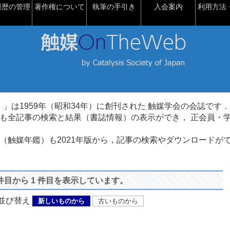
履歴の管理
著作権について
執筆の手引き
入会案内
利用方法・
talysis）」は1959年（昭和34年）に創刊された 触媒学会の会誌です．
も全記事の検索と結果（書誌情報）の表示ができ， 正会員・
（触媒年鑑）も2021年版から，記事の検索やダウンロードが
 件目から 1 件目を表示しています。
び替え
新しいものから
古いものから