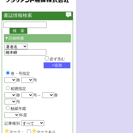
書誌情報検索
▼詳細検索
必ず含む
巻・号指定
巻
号
範囲指定
巻
号～
巻
号
触媒年鑑
年度
記事種別
マーク：
マークあり