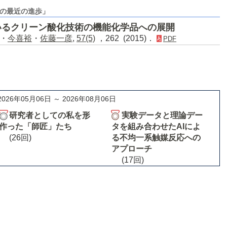
の最近の進歩」
いるクリーン酸化技術の機能化学品への展開
・
今喜裕
・
佐藤一彦
,
57(5)
，262 (2015)．
PDF
2026年05月06日 ～ 2026年08月06日
研究者としての私を形
実験データと理論デー
作った「師匠」たち
タを組み合わせたAIによ
(26回)
る不均一系触媒反応への
アプローチ
(17回)