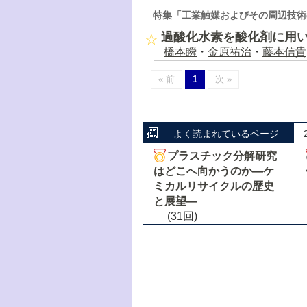
特集「工業触媒およびその周辺技術
過酸化水素を酸化剤に用
橋本瞬
・
金原祐治
・
藤本信貴
« 前
1
次 »
よく読まれているページ
プラスチック分解研究
はどこへ向かうのか―ケ
ミカルリサイクルの歴史
と展望―
(31回)