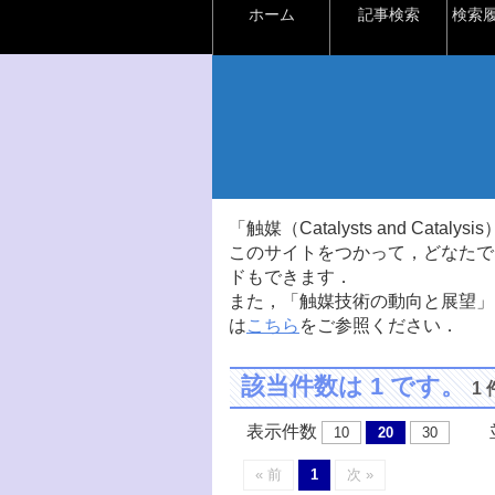
ホーム
記事検索
検索
「触媒（Catalysts and Ca
このサイトをつかって，どなたで
ドもできます．
また，「触媒技術の動向と展望」
は
こちら
をご参照ください．
該当件数は 1 です。
1
表示件数
並
10
20
30
« 前
1
次 »