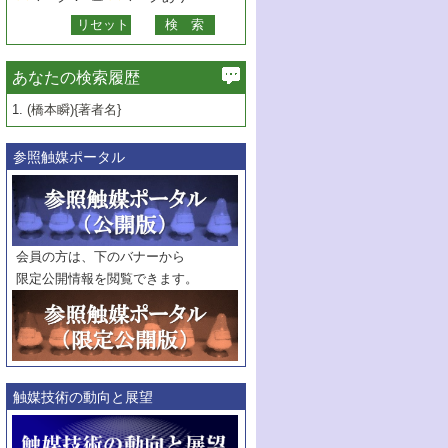
あなたの検索履歴
1.
(橋本瞬){著者名}
参照触媒ポータル
会員の方は、下のバナーから
限定公開情報を閲覧できます。
触媒技術の動向と展望