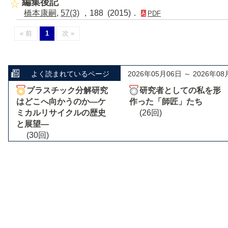
編集後記
橋本康嗣
,
57(3)
，188 (2015)．
PDF
« 前
1
次 »
よく読まれているページ
2026年05月06日 ～ 2026年08
プラスチック分解研究
研究者としての私を形
はどこへ向かうのか―ケ
作った「師匠」たち
ミカルリサイクルの歴史
(26回)
と展望―
(30回)