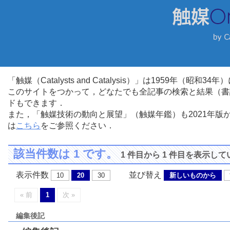
「触媒（Catalysts and Catalysis）」は1959年（昭
このサイトをつかって，どなたでも全記事の検索と結果（書
ドもできます．
また，「触媒技術の動向と展望」（触媒年鑑）も2021年
は
こちら
をご参照ください．
該当件数は 1 です。
1 件目から 1 件目を表示し
表示件数
並び替え
10
20
30
新しいものから
« 前
1
次 »
編集後記