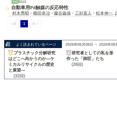
BS10
予稿
自動車用Pd触媒の反応特性
村木秀昭
・
横田幸冶
・
藤谷義保
・
三好直人
・
松本伸一
,
2
« 前
1
次 »
よく読まれているページ
2026年05月08日 ～ 2026年08
プラスチック分解研究
研究者としての私を形
はどこへ向かうのか―ケ
作った「師匠」たち
ミカルリサイクルの歴史
(26回)
と展望―
(32回)