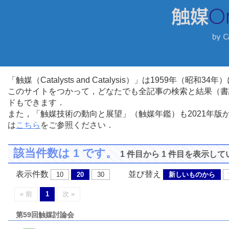
「触媒（Catalysts and Catalysis）」は1959年（昭
このサイトをつかって，どなたでも全記事の検索と結果（書
ドもできます．
また，「触媒技術の動向と展望」（触媒年鑑）も2021年
は
こちら
をご参照ください．
該当件数は 1 です。
1 件目から 1 件目を表示し
表示件数
並び替え
10
20
30
新しいものから
« 前
1
次 »
第59回触媒討論会