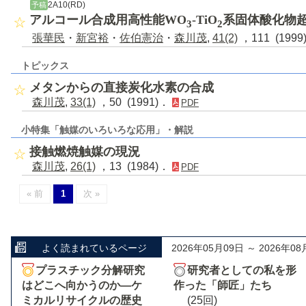
2A10(RD)
予稿
アルコール合成用高性能WO
-TiO
系固体酸化物
3
2
張華民
・
新宮裕
・
佐伯憲治
・
森川茂
,
41(2)
，111 (199
トピックス
メタンからの直接炭化水素の合成
森川茂
,
33(1)
，50 (1991)．
PDF
小特集「触媒のいろいろな応用」・解説
接触燃焼触媒の現況
森川茂
,
26(1)
，13 (1984)．
PDF
« 前
1
次 »
よく読まれているページ
2026年05月09日 ～ 2026年08
プラスチック分解研究
研究者としての私を形
はどこへ向かうのか―ケ
作った「師匠」たち
ミカルリサイクルの歴史
(25回)