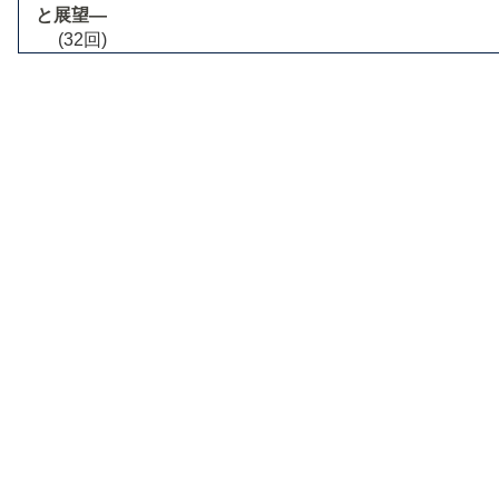
と展望―
(32回)