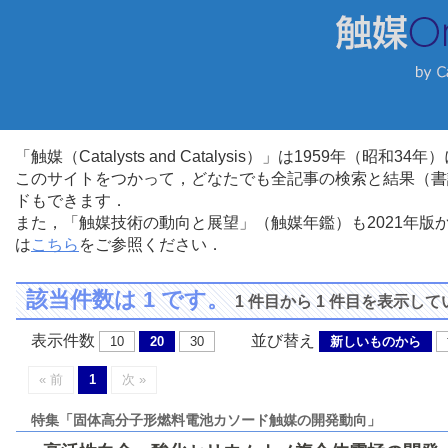
「触媒（Catalysts and Catalysis）」は1959年（昭
このサイトをつかって，どなたでも全記事の検索と結果（書
ドもできます．
また，「触媒技術の動向と展望」（触媒年鑑）も2021年
は
こちら
をご参照ください．
該当件数は 1 です。
1 件目から 1 件目を表示し
表示件数
並び替え
10
20
30
新しいものから
« 前
1
次 »
特集「固体高分子形燃料電池カソード触媒の開発動向」