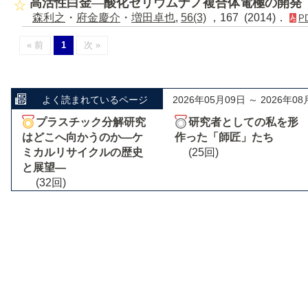
高活性白金―酸化セリウムナノ複合体電極の開発
森利之
・
府金慶介
・
増田卓也
,
56(3)
，167 (2014)．
P
« 前
1
次 »
よく読まれているページ
2026年05月09日 ～ 2026年08
プラスチック分解研究
研究者としての私を形
はどこへ向かうのか―ケ
作った「師匠」たち
ミカルリサイクルの歴史
(25回)
と展望―
(32回)