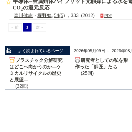
半導体─金属錯体ハイブリッド光触媒による水を
CO
の還元反応
2
森川健志
・
梶野勉
,
54(5)
，333 (2012)．
PDF
« 前
1
次 »
よく読まれているページ
2026年05月09日 ～ 2026年08
プラスチック分解研究
研究者としての私を形
はどこへ向かうのか―ケ
作った「師匠」たち
ミカルリサイクルの歴史
(25回)
と展望―
(32回)