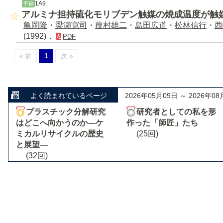
1A9
予稿
アルミナ担持硫化モリブデン触媒の焼成温度が触
亀岡隆
・
梁瀬寛司
・
葭村雄二
・
島田広道
・
松林信行
・
西
(1992)．
PDF
« 前
1
次 »
よく読まれているページ
2026年05月09日 ～ 2026年08
プラスチック分解研究
研究者としての私を形
はどこへ向かうのか―ケ
作った「師匠」たち
ミカルリサイクルの歴史
(25回)
と展望―
(32回)