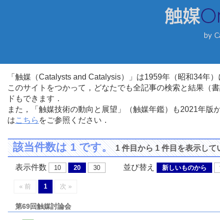
「触媒（Catalysts and Catalysis）」は1959年（昭
このサイトをつかって，どなたでも全記事の検索と結果（書
ドもできます．
また，「触媒技術の動向と展望」（触媒年鑑）も2021年
は
こちら
をご参照ください．
該当件数は 1 です。
1 件目から 1 件目を表示し
表示件数
並び替え
10
20
30
新しいものから
« 前
1
次 »
第69回触媒討論会