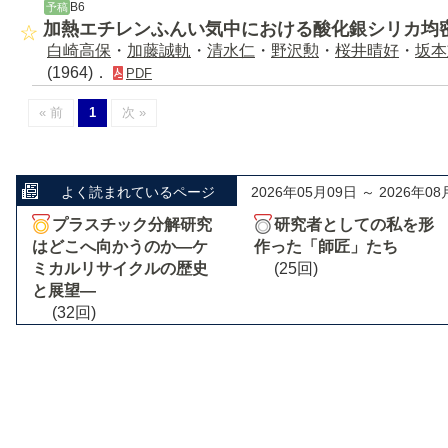
B6
予稿
加熱エチレンふんい気中における酸化銀シリカ均
白崎高保
・
加藤誠軌
・
清水仁
・
野沢勲
・
桜井晴好
・
坂本
(1964)．
PDF
« 前
1
次 »
よく読まれているページ
2026年05月09日 ～ 2026年08
プラスチック分解研究
研究者としての私を形
はどこへ向かうのか―ケ
作った「師匠」たち
ミカルリサイクルの歴史
(25回)
と展望―
(32回)