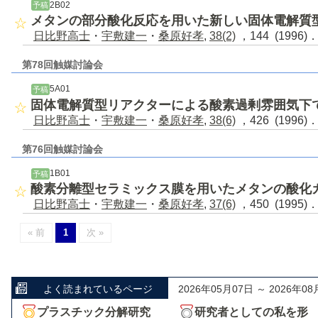
2B02
予稿
メタンの部分酸化反応を用いた新しい固体電解質
日比野高士
・
宇敷建一
・
桑原好孝
,
38(2)
，144 (1996)
第78回触媒討論会
5A01
予稿
固体電解質型リアクターによる酸素過剰雰囲気下
日比野高士
・
宇敷建一
・
桑原好孝
,
38(6)
，426 (1996)
第76回触媒討論会
1B01
予稿
酸素分離型セラミックス膜を用いたメタンの酸化
日比野高士
・
宇敷建一
・
桑原好孝
,
37(6)
，450 (1995)
« 前
1
次 »
よく読まれているページ
2026年05月07日 ～ 2026年08
プラスチック分解研究
研究者としての私を形