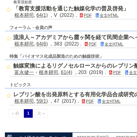
教育奨励賞
「教育支援活動を通じた触媒化学の普及啓発」
根本耕司
,
64(1)
，V (2022)．
PDF
全文HTML
フォーラム・会員の声
流浪人～アカデミアから霞ヶ関を経て民間企業へ
根本耕司
,
64(6)
，383 (2022)．
PDF
全文HTML
特集「バイオマス化成品製造のための触媒技術」
触媒変換によるリグノセルロースからのレブリン
富永健一
・
根本耕司
,
61(4)
，203 (2019)．
PDF
全文
トピックス
レブリン酸を出発原料とする有用化学品合成研究
根本耕司
,
59(1)
，47 (2017)．
PDF
全文HTML
« 前
1
次 »