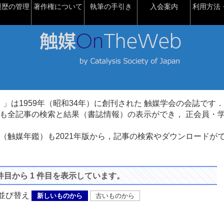
履歴の管理
著作権について
執筆の手引き
入会案内
利用方法・
talysis）」は1959年（昭和34年）に創刊された 触媒学会の会誌です．
も全記事の検索と結果（書誌情報）の表示ができ， 正会員・
（触媒年鑑）も2021年版から，記事の検索やダウンロードが
 件目から 1 件目を表示しています。
び替え
新しいものから
古いものから