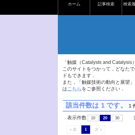
ホーム
記事検索
検索
「触媒（Catalysts and Ca
このサイトをつかって，どなたで
ドもできます．
また，「触媒技術の動向と展望」
は
こちら
をご参照ください．
該当件数は 1 です。
1
表示件数
並
10
20
30
« 前
1
次 »