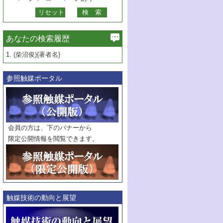
あなたの検索履歴
1.
(柴沼俊){著者名}
参照触媒ポータル
会員の方は、下のバナーから
限定公開情報を閲覧できます。
触媒技術の動向と展望