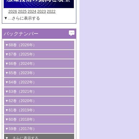
2026
2025
2024
2023
2022
▼…さらに表示する
バックナンバー
▼68巻（2026年）
1号 過酸化水素合成に関する研究動向
▼67巻（2025年）
2号 コンピューター技術により加速する
1号 CO
水素化によるグリーン燃料/グリ
▼66巻（2024年）
2
触媒開発
ーンケミカル製造
1号 低次元ナノ構造を有する触媒材料
▼65巻（2023年）
3号 有機分子変換やCO
資源化のための
2
2号 水素製造のための水分解技術に関す
2号 規制反応場を活用した固体触媒研究
1号 炭素が関わる触媒機能
▼64巻（2022年）
光触媒に関する最近の研究
る最近の研究
の新展開
2号 プラスチックケミカルリサイクルの
1号 合成ガス製造とCOを用いるケミカル
▼63巻（2021年）
B号 第137回触媒討論会（2026年）
3号 オレフィン系樹脂の精密合成に関す
3号 未踏分子変換を目指した酸化触媒プ
ための触媒技術
ズ合成の最新動向
1号 金触媒の新展開
▼62巻（2020年）
る最新技術
ロセスの最前線
3号 非酸化物系金属化合物を基盤とした
2号 化学品合成のための合金触媒開発
2号 ペロブスカイト
1号 触媒設計を拓く欠陥構造のキャラク
▼61巻（2019年）
4号 アルコール類の効率的変換を実現す
4号 シンクロトロン放射光および中性子
触媒材料の開発
3号 CO
の排出削減および有効活用のた
タリゼーション
2
3号 特殊反応場を利用した触媒的分子変
る非貴金属触媒の研究動向
線を利用した触媒解析技術の最先端
1号 物質移動制御に着目した触媒プロセ
▼60巻（2018年）
4号 格子酸素・格子酸素欠陥を利用した
めの触媒技術
換反応
2号 機能化学品製造に資するクリーンな
ス開発
5号 ゼオライトの合成と応用における研
5号 単原子触媒
触媒反応
1号 固体酸触媒の最新の研究動向
▼59巻（2017年）
触媒的酸化反応
4号 若手による情報発信企画～とびたて
4号 多孔質材料を用いた触媒の新展開
究動向
2号 CO
フリー水素サプライチェーンに
2
6号 参照触媒委員会からのお知らせ
5号 生体触媒によるエネルギー変換反応
2号 二酸化炭素からの有用化学品合成
1号 いたるところに，触媒
▼…さらに表示する