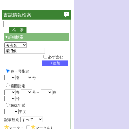
書誌情報検索
▼詳細検索
必ず含む
巻・号指定
巻
号
範囲指定
巻
号～
巻
号
触媒年鑑
年度
記事種別
マーク：
マークあり