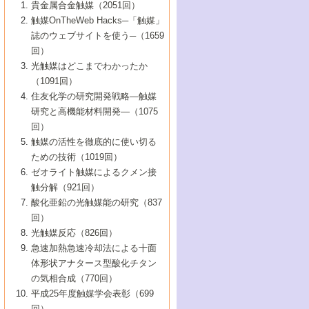
1号 なぜこの触媒が良いのか？
▼44巻（2002年）
貴金属合金触媒（2051回）
5号 若手会員による触媒研究の未来展望1：
8号 高機能化ポリオレフィンに向けた重合
5号 こんな物質，あんな物質―新たな触媒
7号 持続可能社会実現のための触媒および
5号 水素製造・貯蔵のための触媒技術の新
4号 水分解用光触媒材料
3号 特殊エネルギー場の触媒反応
触媒OnTheWeb Hacks─「触媒」
企業編
2号 第91回触媒討論会
触媒の最近の進展
1号 高次制御された触媒の化学
▼43巻（2001年）
の可能性―
触媒関連技術
しい展開
誌のウェブサイトを使う─（1659
5号 時間分解分光の進歩と応用
4号 生体内における金属の触媒作用
6号 第102回触媒討論会
3号 最近の自動車排ガス処理技術
2号 第89回触媒討論会
1号 グリーンケミストリーと触媒
▼42巻（2000年）
6号 第100回触媒討論会
8号 未来を拓く金属錯体
回）
6号 第98回触媒討論会
6号 第96回触媒討論会
5号 ファインケミカルズの展開に寄与する
7号 触媒・化学反応における計算化学の進
4号 触媒研究の現状と将来─第90回触媒討論
3号 触媒を利用した電気化学の新展開
2号 第87回触媒討論会特集号
1号 触媒反応工学の明日を拓く
▼41巻（1999年）
7号 『結晶の化学』を活かした触媒研究
光触媒はどこまでわかったか
7号 基礎化学品製造の触媒技術
触媒
歩
会Aから
7号 未来型金属錯体触媒開発への展望
4号 ナノ材料の調製と機能化
（1091回）
3号 生体触媒とバイオプロセス
2号 第85回触媒討論会
8号 イオン液体の応用
1号 孔、穴、あな?-特異な空間とその利用-
▼40巻（1998年）
8号 多機能型リアクター
6号 第94回触媒討論会
8号 若手研究者による触媒研究の未来展望
5号 基礎化学品製造の触媒技術
8号 超臨界流体を用いた化学プロセスの新
住友化学の研究開発戦略―触媒
5号 こんな触媒が欲しい
4号 水素製造・利用の触媒化学
3号 反応ダイナミクス
2号 第83回触媒討論会
1号 創立40周年記念・触媒化学この10年の
▼39巻（1997年）
2：大学・研究所編
展開
研究と高機能材料開発―（1075
7号 サブナノレベルでみた新しい表面現象
6号 第92回触媒討論会
6号 第90回触媒討論会
5号 触媒研究における新しい切り口：コン
進展と21世紀への提言/創立40周年記念・触
4号 超臨界流体の触媒反応への応用
3号 均一系触媒反応最前線
1号 均一系と不均一系触媒反応-その特徴と
回）
▼38巻（1996年）
8号 オレフィン重合触媒の新たな展
7号 基礎化学品製造の触媒技術
ビナトリアルケミストリー
媒学会この10年の歩みとこれから/創立40周
7号 触媒研究と学術雑誌/情報
5号 触媒のおもしろさをどのように伝える
接点
触媒の活性を徹底的に使い切る
4号 実用炭素材料の新展開
1号 触媒の構造と触媒作用/C1化学を中心と
▼37巻（1995年）
年記念・記録は語る
8号 資源の循環と触媒技術
6号 第88回触媒討論会特集号
か
ための技術（1019回）
8号 若い世代からみた触媒化学の現状と未
2号 第79回触媒討論会
5号 研究の方法論を考える
する21世紀への触媒
1号 ファインケミカルズと固体触媒
▼36巻（1994年）
2号 第81回触媒討論会
ゼオライト触媒によるクメン接
来
7号 企業における触媒研究のブレークスル
6号 第86回触媒討論会
3号 最新NO除去触媒の実用化研究
6号 第84回触媒討論会
2号 第77回触媒討論会
2号 第75回触媒討論会
触分解（921回）
1号 電気化学と触媒
▼35巻（1993年）
ー
3号 計算機触媒化学へのさそい
7号 水素化精製触媒の新しい展開
4号 新しい反応場を目指した触媒調製
7号 機能性金属材料と触媒
3号 オリンピックメダル:金・銀・銅はどん
酸化亜鉛の光触媒能の研究（837
3号 希土類を利用した触媒
2号 第73回触媒討論会
8号 この材料を触媒として使ってみません
4号 触媒劣化の制御と予測
1号 工業触媒開発マニュアル―探索から工
▼34巻（1992年）
8号 新しい反応性と機能性を目指した金属
な触媒作用を示すか
回）
5号 反応・分離技術の新しい展開
8号 触媒研究へのNMRの応用と展望
か？
業化まで
4号 触媒とリサイクル
3号 C4化学の展開
5号 最新の実用プロセスと触媒
クラスタ-化学
1号 インパクトを与えたこの研究
▼33巻（1991年）
光触媒反応（826回）
4号 触媒作用における機能の複合化
6号 第80回触媒討論会
2号 第71回触媒討論会
5号 エネルギー変換触媒
4号 《通常号》
6号 第82回触媒討論会
急速加熱急速冷却法による十面
2号 第69回触媒討論会
1号 触媒プロセス開発マニュアル―探索か
▼32巻（1990年）
5号 未来を拓け！若手研究者
7号 無機―有機ハイブリッド材料の新展開
3号 研究開発のうらおもて―着想と展開
体形状アナタース型酸化チタン
6号 第76回触媒討論会
5号 《通常号》
ら工業化まで，知っておきたいこと PartII
7号 ナノ構造体の化学
3号 ケミカルズ合成触媒―新しい展開と応
1号 21世紀に向けて触媒研究の飛躍をめざ
▼31巻（1989年）
6号 第78回触媒討論会
8号 AFMでみる世界
の気相合成（770回）
4号 触媒劣化と寿命の予測
7号 表面吸着相の新しい展開
用
6号 第74回触媒討論会
2号 第67回触媒討論会
8号 あの反応は今
す―触媒化学の裾野を広げよう
1号 情報科学と反応設計・材料設計
▼30巻（1988年）
7号 ダイナミックな領域への触媒研究の展
平成25年度触媒学会表彰（699
5号 環境に優しい触媒
8号 マイクロポーラス・クリスタル触媒の
4号 触媒調製の科学と技術の最前線
7号 半導体光触媒の基礎と広がり
3号 光触媒
2号 第65回触媒討論会
開/C1化学を中心とする21世紀への触媒
回）