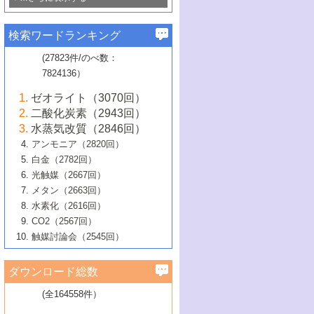
若き触媒の研究者たち～（1）
3号 水処理のための触媒化学
5号 情報学的手法を用いた触媒開発
6号 ヘテロ接合界面
関わる触媒開発動向
B号 第133回触媒討論会（2023年）
6号 窒素とリンの循環のための触媒・機
3号 ナノ粒子・クラスター触媒の最前線
2号 機能性材料の局所構造解析のための
5号 若手による情報発信企画～とびたて
▼58巻（2016年）
4号 光触媒を用いた水分解の最新の研究
6号 カーボンニュートラルに向けた電解
B号 第135回触媒討論会（2025年）
3号 精密高分子合成に関する最近の研究
能性材料
最先端技術
検索ワードランキング
4号 60周年記念企画
若き触媒の研究者たち～（2）
動向
技術
1号 ユニークな構造の高分子を生み出す触
▼57巻（2015年）
動向
B号 第131回触媒討論会（2023年）
3号 無機分離膜材料の開発と触媒反応プ
5号 進化するゼオライト合成技術
6号 石油のノーブル・ユースを志向した
媒技術
(27823件/のべ数：
5号 次世代の触媒プロセスを支えるマイ
B号 第127回触媒討論会（2021年・オン
1号 水素キャリアにかかわる触媒技術の新
4号 バイオマス化成品製造のための触媒
▼56巻（2014年）
ロセスへの適用
触媒技術
7824136）
クロ波
6号 非貴金属系触媒における電気化学的
ライン開催(Zoom)のみ）
2号 リグニンからの化成品製造に向けた触
展開
技術
1号 特殊環境場を利用した材料合成
▼55巻（2013年）
4号 触媒研究における計算科学の利用
酸素還元反応
B号 第129回触媒討論会（2022年・京都
媒技術
6号 メタン転換技術の最新動向
ゼオライト（3070回）
2号 石油精製用触媒の最近の進展
5号 固体触媒による含窒素有機化合物変
2号 光触媒反応機構に関する最新の研究動
1号 高耐久性燃料電池システム用触媒にお
大学：オンライン・対面開催）
▼54巻（2012年）
5号 水素のふるまいを解き明かす最先端
B号 第121回触媒討論会（2018年・東京
3号 触媒研究の最先端～とびたて若き研究
二酸化炭素（2943回）
B号 第125回触媒討論会（2020年・工学
換の最前線
3号 固体酸化物形燃料電池（SOFC）におけ
向
ける新展開
研究
大学）
1号 規則性多孔体の利用技術における最近
▼53巻（2011年）
者たち～（1）
水蒸気改質（2846回）
院大学）
るアノード触媒上での燃料直接改質技術
6号 貴金属使用量低減に向けた自動車排
3号 固体高分子形燃料電池カソード触媒の
2号 リビングラジカル重合の最近の動向
6号 低級アルカンの有効利用のための触
の進歩
アンモニア（2820回）
4号 触媒研究の最先端～とびたて若き研究
1号 金属学から見る合金触媒の新展開
▼52巻（2010年）
ガス浄化触媒の開発
4号 コアシェル構造の制御による触媒機能
開発動向
媒技術
白金（2782回）
3号 天然ガスの化学工業的展開に関する触
2号 第109回触媒討論会
者たち～（2）
2号 第107回触媒討論会
の向上
1号 触媒の劣化対策と長寿命触媒開発
B号 第123回触媒討論会（2019年・大阪
▼51巻（2009年）
4号 人工光合成に向けた近年のアプローチ
光触媒（2667回）
媒技術
B号 第119回触媒討論会（2017年・首都
3号 貴金属低減技術の最新動向
5号 触媒研究の最先端～とびたて若き研究
市立大学）
3号 触媒のその場観察法の進歩（１）
5号 工業触媒およびその周辺技術の最近の
2号 第105回触媒討論会
1号 炭素材料－熱い注目を集める材料－
▼50巻（2008年）
メタン（2663回）
大学東京）
5号 未利用熱エネルギーの有効活用に貢献
4号 貴金属触媒の精密構造制御とその活用
者たち～（3）
4号 貴金属代替技術の最新動向
進歩
水素化（2616回）
4号 触媒のその場観察法の進歩（２）
3号 ナノ構造が拓く新機能
する触媒技術
2号 第103回触媒討論会
1号 触媒化学と学会のこの10年，半世紀，
▼49巻（2007年）
5号 バイオマス化成品製造のための固体触
6号 イオニクス材料と燃料電池・電解合成
5号 光触媒による物質変換反応の新展開
CO2（2567回）
6号 ナノシート
5号 不活性結合の触媒的活性化による有機
そして未来
4号 活性サイトおよびその環境の精密な設
6号 ポリオキソメタレート
3号 環境浄化用光触媒の現状と課題
媒の開発
1号 含フッ素化合物の合成と触媒
▼48巻（2006年）
の最新の研究動向
触媒討論会（2545回）
6号 グラフェン
合成
B号 第115回触媒討論会（2015年・成蹊大
計による触媒の高機能化
2号 第101回触媒討論会
B号 第113回触媒討論会（2014年・ロワジ
4号 水素社会の実現に向けた水素製造・貯
6号 ナノ空間─吸着状態解析から新機能開拓
2号 第99回触媒討論会
B号 第117回触媒討論会（2016年・大阪府
1号 固体酸触媒の最近の進歩
▼47巻（2005年）
学）
7号 水素を利用する化成品合成の新潮流
6号 新しい固体酸触媒技術
5号 触媒を有効に使うための技術
ールホテル豊橋）
蔵技術の進歩
まで─
3号 メソポーラス物質の新展開
立大学）
3号 実用的ファインケミカル合成プロセス
ダウンロード総数
2号 第97回触媒討論会
1号 最近の触媒担体とその効果
▼46巻（2004年）
7号 ゼオライト合成における最近の進歩
6号 第106回触媒討論会
5号 CO
が関わる触媒・材料
B号 第111回触媒討論会（2013年・関西大
4号 錯体を利用したユニークな表面構造の
を実現する触媒
2
3号 リビング重合触媒の最近の展開
2号 第95回触媒討論会
(全164558件）
1号 部分酸化反応触媒の最前線
▼45巻（2003年）
学）
構築と機能
7号 有機分子触媒による精密有機合成
4号 バイオマス活用のための技術開発
6号 第104回触媒討論会
4号 今後の液体燃料を支える触媒技術
3号 化成品を合成するゼオライト触媒
2号 第93回触媒討論会