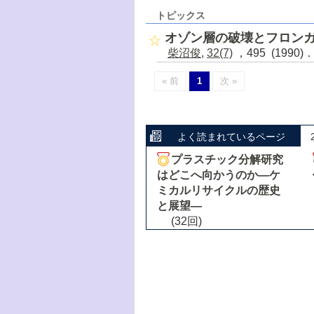
トピックス
オゾン層の破壊とフロン
柴沼俊
,
32(7)
，495 (1990)
« 前
1
次 »
よく読まれているページ
プラスチック分解研究
はどこへ向かうのか―ケ
ミカルリサイクルの歴史
と展望―
(32回)