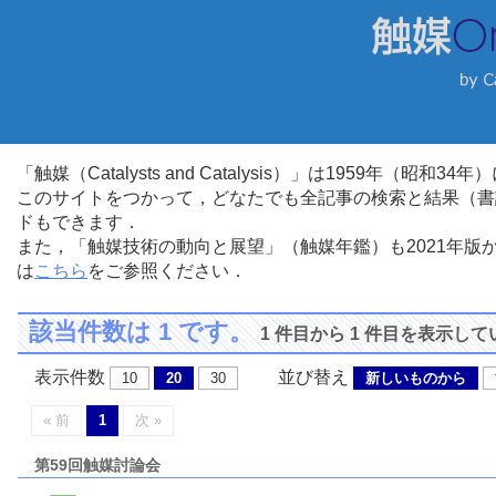
「触媒（Catalysts and Catalysis）」は1959年（昭
このサイトをつかって，どなたでも全記事の検索と結果（書
ドもできます．
また，「触媒技術の動向と展望」（触媒年鑑）も2021年
は
こちら
をご参照ください．
該当件数は 1 です。
1 件目から 1 件目を表示し
表示件数
並び替え
10
20
30
新しいものから
« 前
1
次 »
第59回触媒討論会