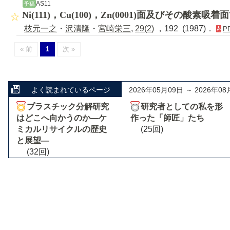
AS11
予稿
Ni(111)，Cu(100)，Zn(0001)面及びその酸素吸着
枝元一之
・
沢清隆
・
宮崎栄三
,
29(2)
，192 (1987)．
P
« 前
1
次 »
よく読まれているページ
2026年05月09日 ～ 2026年08
プラスチック分解研究
研究者としての私を形
はどこへ向かうのか―ケ
作った「師匠」たち
ミカルリサイクルの歴史
(25回)
と展望―
(32回)