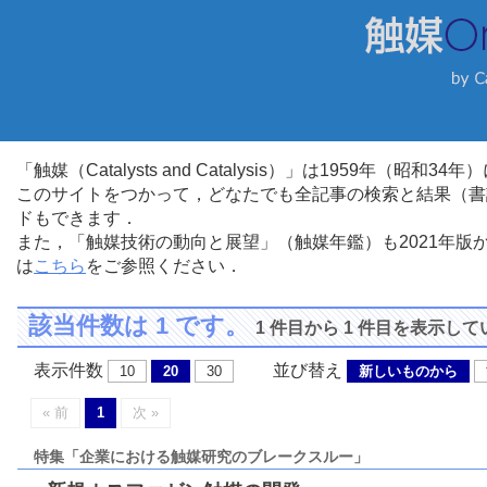
「触媒（Catalysts and Catalysis）」は1959年（昭
このサイトをつかって，どなたでも全記事の検索と結果（書
ドもできます．
また，「触媒技術の動向と展望」（触媒年鑑）も2021年
は
こちら
をご参照ください．
該当件数は 1 です。
1 件目から 1 件目を表示し
表示件数
並び替え
10
20
30
新しいものから
« 前
1
次 »
特集「企業における触媒研究のブレークスルー」