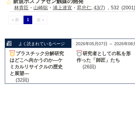
新規ホスファゼン触媒の開発
林貴臣
・
山崎聡
・
浦上達宣
・
昇忠仁
,
43(7)
，532 (200
« 前
1
次 »
よく読まれているページ
2026年05月07日 ～ 2026年08
プラスチック分解研究
研究者としての私を形
はどこへ向かうのか―ケ
作った「師匠」たち
ミカルリサイクルの歴史
(26回)
と展望―
(32回)