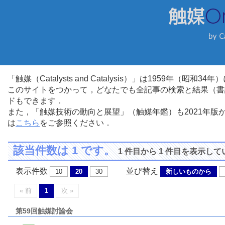
「触媒（Catalysts and Catalysis）」は1959年（昭
このサイトをつかって，どなたでも全記事の検索と結果（書
ドもできます．
また，「触媒技術の動向と展望」（触媒年鑑）も2021年
は
こちら
をご参照ください．
該当件数は 1 です。
1 件目から 1 件目を表示し
表示件数
並び替え
10
20
30
新しいものから
« 前
1
次 »
第59回触媒討論会