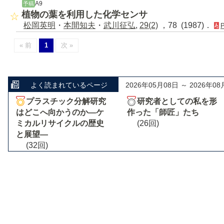
A9
予稿
植物の葉を利用した化学センサ
松岡英明
・
本間知夫
・
武川征弘
,
29(2)
，78 (1987)．
« 前
1
次 »
よく読まれているページ
2026年05月08日 ～ 2026年08
プラスチック分解研究
研究者としての私を形
はどこへ向かうのか―ケ
作った「師匠」たち
ミカルリサイクルの歴史
(26回)
と展望―
(32回)