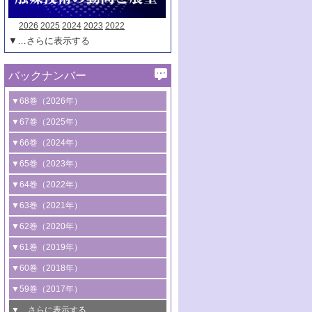
2026
2025
2024
2023
2022
▼…さらに表示する
バックナンバー
▼68巻（2026年）
1号 過酸化水素合成に関する研究動向
▼67巻（2025年）
2号 コンピューター技術により加速する
1号 CO
水素化によるグリーン燃料/グリ
▼66巻（2024年）
2
触媒開発
ーンケミカル製造
1号 低次元ナノ構造を有する触媒材料
▼65巻（2023年）
3号 有機分子変換やCO
資源化のための
2
2号 水素製造のための水分解技術に関す
2号 規制反応場を活用した固体触媒研究
1号 炭素が関わる触媒機能
▼64巻（2022年）
光触媒に関する最近の研究
る最近の研究
の新展開
2号 プラスチックケミカルリサイクルの
1号 合成ガス製造とCOを用いるケミカル
▼63巻（2021年）
B号 第137回触媒討論会（2026年）
3号 オレフィン系樹脂の精密合成に関す
3号 未踏分子変換を目指した酸化触媒プ
ための触媒技術
ズ合成の最新動向
1号 金触媒の新展開
▼62巻（2020年）
る最新技術
ロセスの最前線
3号 非酸化物系金属化合物を基盤とした
2号 化学品合成のための合金触媒開発
2号 ペロブスカイト
1号 触媒設計を拓く欠陥構造のキャラク
▼61巻（2019年）
4号 アルコール類の効率的変換を実現す
4号 シンクロトロン放射光および中性子
触媒材料の開発
3号 CO
の排出削減および有効活用のた
タリゼーション
2
3号 特殊反応場を利用した触媒的分子変
る非貴金属触媒の研究動向
線を利用した触媒解析技術の最先端
1号 物質移動制御に着目した触媒プロセ
▼60巻（2018年）
4号 格子酸素・格子酸素欠陥を利用した
めの触媒技術
換反応
2号 機能化学品製造に資するクリーンな
ス開発
5号 ゼオライトの合成と応用における研
5号 単原子触媒
触媒反応
1号 固体酸触媒の最新の研究動向
▼59巻（2017年）
触媒的酸化反応
4号 若手による情報発信企画～とびたて
4号 多孔質材料を用いた触媒の新展開
究動向
2号 CO
フリー水素サプライチェーンに
2
6号 参照触媒委員会からのお知らせ
5号 生体触媒によるエネルギー変換反応
2号 二酸化炭素からの有用化学品合成
1号 いたるところに，触媒
▼…さらに表示する