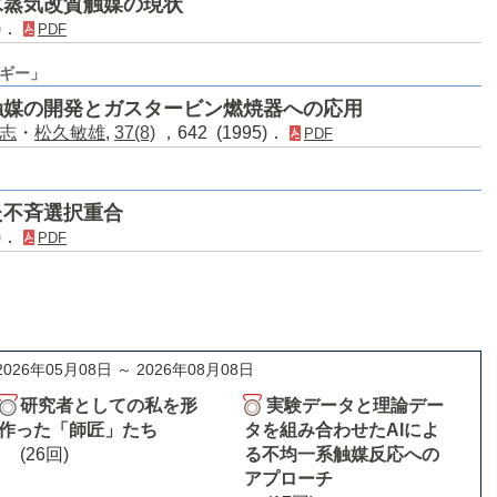
水蒸気改質触媒の現状
6)．
PDF
ギー」
触媒の開発とガスタービン燃焼器への応用
志
・
松久敏雄
,
37(8)
，642 (1995)．
PDF
た不斉選択重合
4)．
PDF
2026年05月08日 ～ 2026年08月08日
研究者としての私を形
実験データと理論デー
作った「師匠」たち
タを組み合わせたAIによ
(26回)
る不均一系触媒反応への
アプローチ