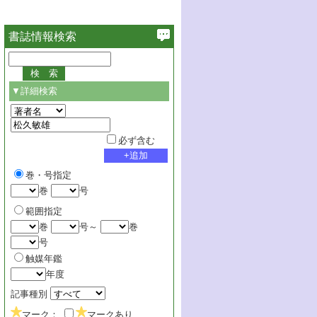
書誌情報検索
▼詳細検索
必ず含む
巻・号指定
巻
号
範囲指定
巻
号～
巻
号
触媒年鑑
年度
記事種別
マーク：
マークあり