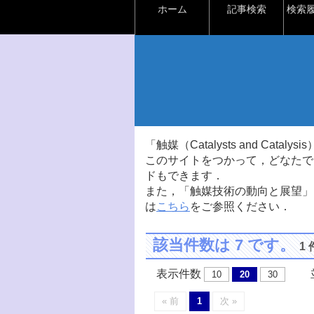
ホーム
記事検索
検索
「触媒（Catalysts and Ca
このサイトをつかって，どなたで
ドもできます．
また，「触媒技術の動向と展望」
は
こちら
をご参照ください．
該当件数は 7 です。
1
表示件数
並
10
20
30
« 前
1
次 »