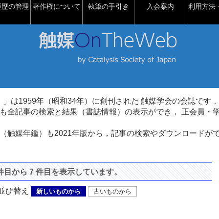
履歴の管理
著作権について
執筆の手引き
入会案内
利用方法・
talysis）」は1959年（昭和34年）に創刊された 触媒学会の会誌です．
も全記事の検索と結果（書誌情報）の表示ができ， 正会員・
（触媒年鑑）も2021年版から，記事の検索やダウンロードが
 件目から 7 件目を表示しています。
び替え
新しいものから
古いものから