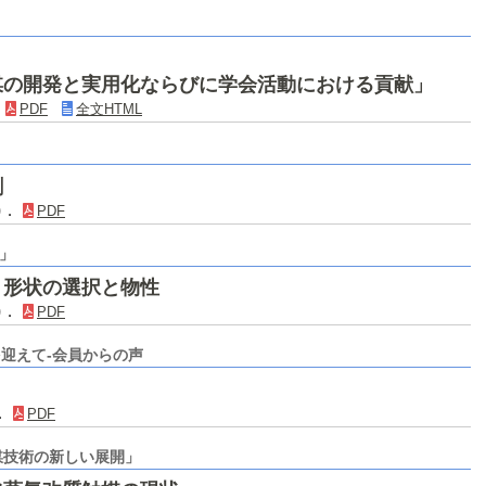
媒の開発と実用化ならびに学会活動における貢献」
．
PDF
全文HTML
割
3)．
PDF
」
・形状の選択と物性
0)．
PDF
迎えて-会員からの声
)．
PDF
媒技術の新しい展開」