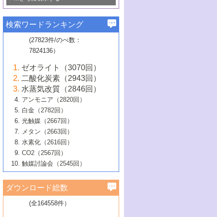
若き触媒の研究者たち～（1）
3号 水処理のための触媒化学
5号 情報学的手法を用いた触媒開発
6号 ヘテロ接合界面
関わる触媒開発動向
B号 第133回触媒討論会（2023年）
6号 窒素とリンの循環のための触媒・機
3号 ナノ粒子・クラスター触媒の最前線
2号 機能性材料の局所構造解析のための
5号 若手による情報発信企画～とびたて
▼58巻（2016年）
4号 光触媒を用いた水分解の最新の研究
6号 カーボンニュートラルに向けた電解
B号 第135回触媒討論会（2025年）
3号 精密高分子合成に関する最近の研究
能性材料
最先端技術
検索ワードランキング
4号 60周年記念企画
若き触媒の研究者たち～（2）
動向
技術
1号 ユニークな構造の高分子を生み出す触
▼57巻（2015年）
動向
B号 第131回触媒討論会（2023年）
3号 無機分離膜材料の開発と触媒反応プ
5号 進化するゼオライト合成技術
6号 石油のノーブル・ユースを志向した
媒技術
(27823件/のべ数：
5号 次世代の触媒プロセスを支えるマイ
B号 第127回触媒討論会（2021年・オン
1号 水素キャリアにかかわる触媒技術の新
4号 バイオマス化成品製造のための触媒
▼56巻（2014年）
ロセスへの適用
触媒技術
7824136）
クロ波
6号 非貴金属系触媒における電気化学的
ライン開催(Zoom)のみ）
2号 リグニンからの化成品製造に向けた触
展開
技術
1号 特殊環境場を利用した材料合成
▼55巻（2013年）
4号 触媒研究における計算科学の利用
酸素還元反応
B号 第129回触媒討論会（2022年・京都
媒技術
6号 メタン転換技術の最新動向
ゼオライト（3070回）
2号 石油精製用触媒の最近の進展
5号 固体触媒による含窒素有機化合物変
2号 光触媒反応機構に関する最新の研究動
1号 高耐久性燃料電池システム用触媒にお
大学：オンライン・対面開催）
▼54巻（2012年）
5号 水素のふるまいを解き明かす最先端
B号 第121回触媒討論会（2018年・東京
3号 触媒研究の最先端～とびたて若き研究
二酸化炭素（2943回）
B号 第125回触媒討論会（2020年・工学
換の最前線
3号 固体酸化物形燃料電池（SOFC）におけ
向
ける新展開
研究
大学）
1号 規則性多孔体の利用技術における最近
▼53巻（2011年）
者たち～（1）
水蒸気改質（2846回）
院大学）
るアノード触媒上での燃料直接改質技術
6号 貴金属使用量低減に向けた自動車排
3号 固体高分子形燃料電池カソード触媒の
2号 リビングラジカル重合の最近の動向
6号 低級アルカンの有効利用のための触
の進歩
アンモニア（2820回）
4号 触媒研究の最先端～とびたて若き研究
1号 金属学から見る合金触媒の新展開
▼52巻（2010年）
ガス浄化触媒の開発
4号 コアシェル構造の制御による触媒機能
開発動向
媒技術
白金（2782回）
3号 天然ガスの化学工業的展開に関する触
2号 第109回触媒討論会
者たち～（2）
2号 第107回触媒討論会
の向上
1号 触媒の劣化対策と長寿命触媒開発
B号 第123回触媒討論会（2019年・大阪
▼51巻（2009年）
4号 人工光合成に向けた近年のアプローチ
光触媒（2667回）
媒技術
B号 第119回触媒討論会（2017年・首都
3号 貴金属低減技術の最新動向
5号 触媒研究の最先端～とびたて若き研究
市立大学）
3号 触媒のその場観察法の進歩（１）
5号 工業触媒およびその周辺技術の最近の
2号 第105回触媒討論会
1号 炭素材料－熱い注目を集める材料－
▼50巻（2008年）
メタン（2663回）
大学東京）
5号 未利用熱エネルギーの有効活用に貢献
4号 貴金属触媒の精密構造制御とその活用
者たち～（3）
4号 貴金属代替技術の最新動向
進歩
水素化（2616回）
4号 触媒のその場観察法の進歩（２）
3号 ナノ構造が拓く新機能
する触媒技術
2号 第103回触媒討論会
1号 触媒化学と学会のこの10年，半世紀，
▼49巻（2007年）
5号 バイオマス化成品製造のための固体触
6号 イオニクス材料と燃料電池・電解合成
5号 光触媒による物質変換反応の新展開
CO2（2567回）
6号 ナノシート
5号 不活性結合の触媒的活性化による有機
そして未来
4号 活性サイトおよびその環境の精密な設
6号 ポリオキソメタレート
3号 環境浄化用光触媒の現状と課題
媒の開発
1号 含フッ素化合物の合成と触媒
▼48巻（2006年）
の最新の研究動向
触媒討論会（2545回）
6号 グラフェン
合成
B号 第115回触媒討論会（2015年・成蹊大
計による触媒の高機能化
2号 第101回触媒討論会
B号 第113回触媒討論会（2014年・ロワジ
4号 水素社会の実現に向けた水素製造・貯
6号 ナノ空間─吸着状態解析から新機能開拓
2号 第99回触媒討論会
B号 第117回触媒討論会（2016年・大阪府
1号 固体酸触媒の最近の進歩
▼47巻（2005年）
学）
7号 水素を利用する化成品合成の新潮流
6号 新しい固体酸触媒技術
5号 触媒を有効に使うための技術
ールホテル豊橋）
蔵技術の進歩
まで─
3号 メソポーラス物質の新展開
立大学）
3号 実用的ファインケミカル合成プロセス
ダウンロード総数
2号 第97回触媒討論会
1号 最近の触媒担体とその効果
▼46巻（2004年）
7号 ゼオライト合成における最近の進歩
6号 第106回触媒討論会
5号 CO
が関わる触媒・材料
B号 第111回触媒討論会（2013年・関西大
4号 錯体を利用したユニークな表面構造の
を実現する触媒
2
3号 リビング重合触媒の最近の展開
2号 第95回触媒討論会
(全164558件）
1号 部分酸化反応触媒の最前線
▼45巻（2003年）
学）
構築と機能
7号 有機分子触媒による精密有機合成
4号 バイオマス活用のための技術開発
6号 第104回触媒討論会
4号 今後の液体燃料を支える触媒技術
3号 化成品を合成するゼオライト触媒
2号 第93回触媒討論会