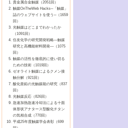
1号 なぜこの触媒が良いのか？
▼44巻（2002年）
貴金属合金触媒（2051回）
5号 若手会員による触媒研究の未来展望1：
8号 高機能化ポリオレフィンに向けた重合
5号 こんな物質，あんな物質―新たな触媒
7号 持続可能社会実現のための触媒および
5号 水素製造・貯蔵のための触媒技術の新
4号 水分解用光触媒材料
3号 特殊エネルギー場の触媒反応
触媒OnTheWeb Hacks─「触媒」
企業編
2号 第91回触媒討論会
触媒の最近の進展
1号 高次制御された触媒の化学
▼43巻（2001年）
の可能性―
触媒関連技術
しい展開
誌のウェブサイトを使う─（1659
5号 時間分解分光の進歩と応用
4号 生体内における金属の触媒作用
6号 第102回触媒討論会
3号 最近の自動車排ガス処理技術
2号 第89回触媒討論会
1号 グリーンケミストリーと触媒
▼42巻（2000年）
6号 第100回触媒討論会
8号 未来を拓く金属錯体
回）
6号 第98回触媒討論会
6号 第96回触媒討論会
5号 ファインケミカルズの展開に寄与する
7号 触媒・化学反応における計算化学の進
4号 触媒研究の現状と将来─第90回触媒討論
3号 触媒を利用した電気化学の新展開
2号 第87回触媒討論会特集号
1号 触媒反応工学の明日を拓く
▼41巻（1999年）
7号 『結晶の化学』を活かした触媒研究
光触媒はどこまでわかったか
7号 基礎化学品製造の触媒技術
触媒
歩
会Aから
7号 未来型金属錯体触媒開発への展望
4号 ナノ材料の調製と機能化
（1091回）
3号 生体触媒とバイオプロセス
2号 第85回触媒討論会
8号 イオン液体の応用
1号 孔、穴、あな?-特異な空間とその利用-
▼40巻（1998年）
8号 多機能型リアクター
6号 第94回触媒討論会
8号 若手研究者による触媒研究の未来展望
5号 基礎化学品製造の触媒技術
8号 超臨界流体を用いた化学プロセスの新
住友化学の研究開発戦略―触媒
5号 こんな触媒が欲しい
4号 水素製造・利用の触媒化学
3号 反応ダイナミクス
2号 第83回触媒討論会
1号 創立40周年記念・触媒化学この10年の
▼39巻（1997年）
2：大学・研究所編
展開
研究と高機能材料開発―（1075
7号 サブナノレベルでみた新しい表面現象
6号 第92回触媒討論会
6号 第90回触媒討論会
5号 触媒研究における新しい切り口：コン
進展と21世紀への提言/創立40周年記念・触
4号 超臨界流体の触媒反応への応用
3号 均一系触媒反応最前線
1号 均一系と不均一系触媒反応-その特徴と
回）
▼38巻（1996年）
8号 オレフィン重合触媒の新たな展
7号 基礎化学品製造の触媒技術
ビナトリアルケミストリー
媒学会この10年の歩みとこれから/創立40周
7号 触媒研究と学術雑誌/情報
5号 触媒のおもしろさをどのように伝える
接点
触媒の活性を徹底的に使い切る
4号 実用炭素材料の新展開
1号 触媒の構造と触媒作用/C1化学を中心と
▼37巻（1995年）
年記念・記録は語る
8号 資源の循環と触媒技術
6号 第88回触媒討論会特集号
か
ための技術（1019回）
8号 若い世代からみた触媒化学の現状と未
2号 第79回触媒討論会
5号 研究の方法論を考える
する21世紀への触媒
1号 ファインケミカルズと固体触媒
▼36巻（1994年）
2号 第81回触媒討論会
ゼオライト触媒によるクメン接
来
7号 企業における触媒研究のブレークスル
6号 第86回触媒討論会
3号 最新NO除去触媒の実用化研究
6号 第84回触媒討論会
2号 第77回触媒討論会
2号 第75回触媒討論会
触分解（921回）
1号 電気化学と触媒
▼35巻（1993年）
ー
3号 計算機触媒化学へのさそい
7号 水素化精製触媒の新しい展開
4号 新しい反応場を目指した触媒調製
7号 機能性金属材料と触媒
3号 オリンピックメダル:金・銀・銅はどん
酸化亜鉛の光触媒能の研究（837
3号 希土類を利用した触媒
2号 第73回触媒討論会
8号 この材料を触媒として使ってみません
4号 触媒劣化の制御と予測
1号 工業触媒開発マニュアル―探索から工
▼34巻（1992年）
8号 新しい反応性と機能性を目指した金属
な触媒作用を示すか
回）
5号 反応・分離技術の新しい展開
8号 触媒研究へのNMRの応用と展望
か？
業化まで
4号 触媒とリサイクル
3号 C4化学の展開
5号 最新の実用プロセスと触媒
クラスタ-化学
1号 インパクトを与えたこの研究
▼33巻（1991年）
光触媒反応（826回）
4号 触媒作用における機能の複合化
6号 第80回触媒討論会
2号 第71回触媒討論会
5号 エネルギー変換触媒
4号 《通常号》
6号 第82回触媒討論会
急速加熱急速冷却法による十面
2号 第69回触媒討論会
1号 触媒プロセス開発マニュアル―探索か
▼32巻（1990年）
5号 未来を拓け！若手研究者
7号 無機―有機ハイブリッド材料の新展開
3号 研究開発のうらおもて―着想と展開
体形状アナタース型酸化チタン
6号 第76回触媒討論会
5号 《通常号》
ら工業化まで，知っておきたいこと PartII
7号 ナノ構造体の化学
3号 ケミカルズ合成触媒―新しい展開と応
1号 21世紀に向けて触媒研究の飛躍をめざ
▼31巻（1989年）
6号 第78回触媒討論会
8号 AFMでみる世界
の気相合成（770回）
4号 触媒劣化と寿命の予測
7号 表面吸着相の新しい展開
用
6号 第74回触媒討論会
2号 第67回触媒討論会
8号 あの反応は今
す―触媒化学の裾野を広げよう
1号 情報科学と反応設計・材料設計
▼30巻（1988年）
7号 ダイナミックな領域への触媒研究の展
平成25年度触媒学会表彰（699
5号 環境に優しい触媒
8号 マイクロポーラス・クリスタル触媒の
4号 触媒調製の科学と技術の最前線
7号 半導体光触媒の基礎と広がり
3号 光触媒
2号 第65回触媒討論会
開/C1化学を中心とする21世紀への触媒
回）