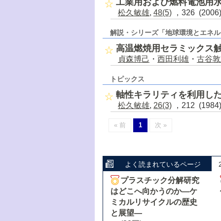
工業用および燃料電池用
松久敏雄
,
48(5)
，326 (200
解説・シリーズ「地球環境とエネル
高温燃焼用セラミックス
貞森博己
・
西田利雄
・
古谷敦
トピックス
軸性キラリティを利用し
松久敏雄
,
26(3)
，212 (198
« 前
1
次 »
よく読まれているページ
プラスチック分解研究
はどこへ向かうのか―ケ
ミカルリサイクルの歴史
と展望―