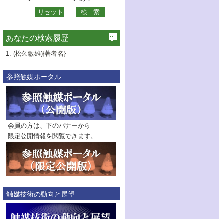
あなたの検索履歴
1.
(松久敏雄){著者名}
参照触媒ポータル
会員の方は、下のバナーから
限定公開情報を閲覧できます。
触媒技術の動向と展望