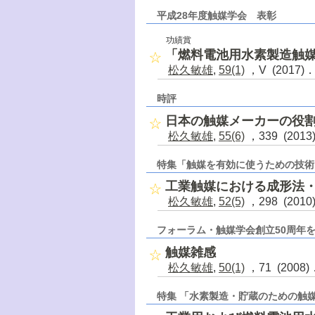
平成28年度触媒学会 表彰
功績賞
「燃料電池用水素製造触
松久敏雄
,
59(1)
，V (2017)
時評
日本の触媒メーカーの役
松久敏雄
,
55(6)
，339 (201
特集「触媒を有効に使うための技術
工業触媒における成形法
松久敏雄
,
52(5)
，298 (201
フォーラム・触媒学会創立50周年を
触媒雑感
松久敏雄
,
50(1)
，71 (2008
特集 「水素製造・貯蔵のための触