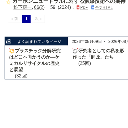
カーボンニュートラルに対する触媒技術への期待
松下康一
,
66(2)
，59 (2024)．
PDF
全文HTML
« 前
1
次 »
よく読まれているページ
2026年05月09日 ～ 2026年08
プラスチック分解研究
研究者としての私を形
はどこへ向かうのか―ケ
作った「師匠」たち
ミカルリサイクルの歴史
(25回)
と展望―
(32回)