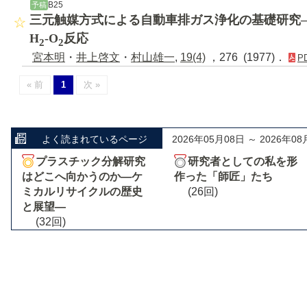
B25
予稿
三元触媒方式による自動車排ガス浄化の基礎研究―P
H
-O
反応
2
2
宮本明
・
井上啓文
・
村山雄一
,
19(4)
，276 (1977)．
P
« 前
1
次 »
よく読まれているページ
2026年05月08日 ～ 2026年08
プラスチック分解研究
研究者としての私を形
はどこへ向かうのか―ケ
作った「師匠」たち
ミカルリサイクルの歴史
(26回)
と展望―
(32回)