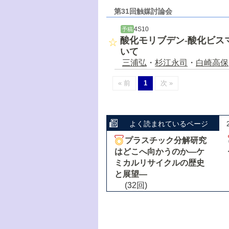
第31回触媒討論会
4S10
予稿
酸化モリブデン-酸化ビス
いて
三浦弘
・
杉江永司
・
白崎高保
« 前
1
次 »
よく読まれているページ
プラスチック分解研究
はどこへ向かうのか―ケ
ミカルリサイクルの歴史
と展望―
(32回)