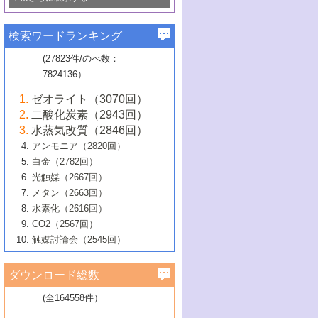
若き触媒の研究者たち～（1）
3号 水処理のための触媒化学
5号 情報学的手法を用いた触媒開発
6号 ヘテロ接合界面
関わる触媒開発動向
B号 第133回触媒討論会（2023年）
6号 窒素とリンの循環のための触媒・機
3号 ナノ粒子・クラスター触媒の最前線
2号 機能性材料の局所構造解析のための
5号 若手による情報発信企画～とびたて
▼58巻（2016年）
4号 光触媒を用いた水分解の最新の研究
6号 カーボンニュートラルに向けた電解
B号 第135回触媒討論会（2025年）
3号 精密高分子合成に関する最近の研究
能性材料
最先端技術
検索ワードランキング
4号 60周年記念企画
若き触媒の研究者たち～（2）
動向
技術
1号 ユニークな構造の高分子を生み出す触
▼57巻（2015年）
動向
B号 第131回触媒討論会（2023年）
3号 無機分離膜材料の開発と触媒反応プ
5号 進化するゼオライト合成技術
6号 石油のノーブル・ユースを志向した
媒技術
(27823件/のべ数：
5号 次世代の触媒プロセスを支えるマイ
B号 第127回触媒討論会（2021年・オン
1号 水素キャリアにかかわる触媒技術の新
4号 バイオマス化成品製造のための触媒
▼56巻（2014年）
ロセスへの適用
触媒技術
7824136）
クロ波
6号 非貴金属系触媒における電気化学的
ライン開催(Zoom)のみ）
2号 リグニンからの化成品製造に向けた触
展開
技術
1号 特殊環境場を利用した材料合成
▼55巻（2013年）
4号 触媒研究における計算科学の利用
酸素還元反応
B号 第129回触媒討論会（2022年・京都
媒技術
6号 メタン転換技術の最新動向
ゼオライト（3070回）
2号 石油精製用触媒の最近の進展
5号 固体触媒による含窒素有機化合物変
2号 光触媒反応機構に関する最新の研究動
1号 高耐久性燃料電池システム用触媒にお
大学：オンライン・対面開催）
▼54巻（2012年）
5号 水素のふるまいを解き明かす最先端
B号 第121回触媒討論会（2018年・東京
3号 触媒研究の最先端～とびたて若き研究
二酸化炭素（2943回）
B号 第125回触媒討論会（2020年・工学
換の最前線
3号 固体酸化物形燃料電池（SOFC）におけ
向
ける新展開
研究
大学）
1号 規則性多孔体の利用技術における最近
▼53巻（2011年）
者たち～（1）
水蒸気改質（2846回）
院大学）
るアノード触媒上での燃料直接改質技術
6号 貴金属使用量低減に向けた自動車排
3号 固体高分子形燃料電池カソード触媒の
2号 リビングラジカル重合の最近の動向
6号 低級アルカンの有効利用のための触
の進歩
アンモニア（2820回）
4号 触媒研究の最先端～とびたて若き研究
1号 金属学から見る合金触媒の新展開
▼52巻（2010年）
ガス浄化触媒の開発
4号 コアシェル構造の制御による触媒機能
開発動向
媒技術
白金（2782回）
3号 天然ガスの化学工業的展開に関する触
2号 第109回触媒討論会
者たち～（2）
2号 第107回触媒討論会
の向上
1号 触媒の劣化対策と長寿命触媒開発
B号 第123回触媒討論会（2019年・大阪
▼51巻（2009年）
4号 人工光合成に向けた近年のアプローチ
光触媒（2667回）
媒技術
B号 第119回触媒討論会（2017年・首都
3号 貴金属低減技術の最新動向
5号 触媒研究の最先端～とびたて若き研究
市立大学）
3号 触媒のその場観察法の進歩（１）
5号 工業触媒およびその周辺技術の最近の
2号 第105回触媒討論会
1号 炭素材料－熱い注目を集める材料－
▼50巻（2008年）
メタン（2663回）
大学東京）
5号 未利用熱エネルギーの有効活用に貢献
4号 貴金属触媒の精密構造制御とその活用
者たち～（3）
4号 貴金属代替技術の最新動向
進歩
水素化（2616回）
4号 触媒のその場観察法の進歩（２）
3号 ナノ構造が拓く新機能
する触媒技術
2号 第103回触媒討論会
1号 触媒化学と学会のこの10年，半世紀，
▼49巻（2007年）
5号 バイオマス化成品製造のための固体触
6号 イオニクス材料と燃料電池・電解合成
5号 光触媒による物質変換反応の新展開
CO2（2567回）
6号 ナノシート
5号 不活性結合の触媒的活性化による有機
そして未来
4号 活性サイトおよびその環境の精密な設
6号 ポリオキソメタレート
3号 環境浄化用光触媒の現状と課題
媒の開発
1号 含フッ素化合物の合成と触媒
▼48巻（2006年）
の最新の研究動向
触媒討論会（2545回）
6号 グラフェン
合成
B号 第115回触媒討論会（2015年・成蹊大
計による触媒の高機能化
2号 第101回触媒討論会
B号 第113回触媒討論会（2014年・ロワジ
4号 水素社会の実現に向けた水素製造・貯
6号 ナノ空間─吸着状態解析から新機能開拓
2号 第99回触媒討論会
B号 第117回触媒討論会（2016年・大阪府
1号 固体酸触媒の最近の進歩
▼47巻（2005年）
学）
7号 水素を利用する化成品合成の新潮流
6号 新しい固体酸触媒技術
5号 触媒を有効に使うための技術
ールホテル豊橋）
蔵技術の進歩
まで─
3号 メソポーラス物質の新展開
立大学）
3号 実用的ファインケミカル合成プロセス
ダウンロード総数
2号 第97回触媒討論会
1号 最近の触媒担体とその効果
▼46巻（2004年）
7号 ゼオライト合成における最近の進歩
6号 第106回触媒討論会
5号 CO
が関わる触媒・材料
B号 第111回触媒討論会（2013年・関西大
4号 錯体を利用したユニークな表面構造の
を実現する触媒
2
3号 リビング重合触媒の最近の展開
2号 第95回触媒討論会
(全164558件）
1号 部分酸化反応触媒の最前線
▼45巻（2003年）
学）
構築と機能
7号 有機分子触媒による精密有機合成
4号 バイオマス活用のための技術開発
6号 第104回触媒討論会
4号 今後の液体燃料を支える触媒技術
3号 化成品を合成するゼオライト触媒
2号 第93回触媒討論会