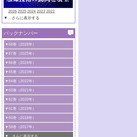
2026
2025
2024
2023
2022
▼…さらに表示する
バックナンバー
▼68巻（2026年）
1号 過酸化水素合成に関する研究動向
▼67巻（2025年）
2号 コンピューター技術により加速する
1号 CO
水素化によるグリーン燃料/グリ
▼66巻（2024年）
2
触媒開発
ーンケミカル製造
1号 低次元ナノ構造を有する触媒材料
▼65巻（2023年）
3号 有機分子変換やCO
資源化のための
2
2号 水素製造のための水分解技術に関す
2号 規制反応場を活用した固体触媒研究
1号 炭素が関わる触媒機能
▼64巻（2022年）
光触媒に関する最近の研究
る最近の研究
の新展開
2号 プラスチックケミカルリサイクルの
1号 合成ガス製造とCOを用いるケミカル
▼63巻（2021年）
B号 第137回触媒討論会（2026年）
3号 オレフィン系樹脂の精密合成に関す
3号 未踏分子変換を目指した酸化触媒プ
ための触媒技術
ズ合成の最新動向
1号 金触媒の新展開
▼62巻（2020年）
る最新技術
ロセスの最前線
3号 非酸化物系金属化合物を基盤とした
2号 化学品合成のための合金触媒開発
2号 ペロブスカイト
1号 触媒設計を拓く欠陥構造のキャラク
▼61巻（2019年）
4号 アルコール類の効率的変換を実現す
4号 シンクロトロン放射光および中性子
触媒材料の開発
3号 CO
の排出削減および有効活用のた
タリゼーション
2
3号 特殊反応場を利用した触媒的分子変
る非貴金属触媒の研究動向
線を利用した触媒解析技術の最先端
1号 物質移動制御に着目した触媒プロセ
▼60巻（2018年）
4号 格子酸素・格子酸素欠陥を利用した
めの触媒技術
換反応
2号 機能化学品製造に資するクリーンな
ス開発
5号 ゼオライトの合成と応用における研
5号 単原子触媒
触媒反応
1号 固体酸触媒の最新の研究動向
▼59巻（2017年）
触媒的酸化反応
4号 若手による情報発信企画～とびたて
4号 多孔質材料を用いた触媒の新展開
究動向
2号 CO
フリー水素サプライチェーンに
2
6号 参照触媒委員会からのお知らせ
5号 生体触媒によるエネルギー変換反応
2号 二酸化炭素からの有用化学品合成
1号 いたるところに，触媒
▼…さらに表示する