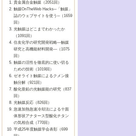
1号 なぜこの触媒が良いのか？
▼44巻（2002年）
貴金属合金触媒（2051回）
5号 若手会員による触媒研究の未来展望1：
8号 高機能化ポリオレフィンに向けた重合
5号 こんな物質，あんな物質―新たな触媒
7号 持続可能社会実現のための触媒および
5号 水素製造・貯蔵のための触媒技術の新
4号 水分解用光触媒材料
3号 特殊エネルギー場の触媒反応
触媒OnTheWeb Hacks─「触媒」
企業編
2号 第91回触媒討論会
触媒の最近の進展
1号 高次制御された触媒の化学
▼43巻（2001年）
の可能性―
触媒関連技術
しい展開
誌のウェブサイトを使う─（1659
5号 時間分解分光の進歩と応用
4号 生体内における金属の触媒作用
6号 第102回触媒討論会
3号 最近の自動車排ガス処理技術
2号 第89回触媒討論会
1号 グリーンケミストリーと触媒
▼42巻（2000年）
6号 第100回触媒討論会
8号 未来を拓く金属錯体
回）
6号 第98回触媒討論会
6号 第96回触媒討論会
5号 ファインケミカルズの展開に寄与する
7号 触媒・化学反応における計算化学の進
4号 触媒研究の現状と将来─第90回触媒討論
3号 触媒を利用した電気化学の新展開
2号 第87回触媒討論会特集号
1号 触媒反応工学の明日を拓く
▼41巻（1999年）
7号 『結晶の化学』を活かした触媒研究
光触媒はどこまでわかったか
7号 基礎化学品製造の触媒技術
触媒
歩
会Aから
7号 未来型金属錯体触媒開発への展望
4号 ナノ材料の調製と機能化
（1091回）
3号 生体触媒とバイオプロセス
2号 第85回触媒討論会
8号 イオン液体の応用
1号 孔、穴、あな?-特異な空間とその利用-
▼40巻（1998年）
8号 多機能型リアクター
6号 第94回触媒討論会
8号 若手研究者による触媒研究の未来展望
5号 基礎化学品製造の触媒技術
8号 超臨界流体を用いた化学プロセスの新
住友化学の研究開発戦略―触媒
5号 こんな触媒が欲しい
4号 水素製造・利用の触媒化学
3号 反応ダイナミクス
2号 第83回触媒討論会
1号 創立40周年記念・触媒化学この10年の
▼39巻（1997年）
2：大学・研究所編
展開
研究と高機能材料開発―（1075
7号 サブナノレベルでみた新しい表面現象
6号 第92回触媒討論会
6号 第90回触媒討論会
5号 触媒研究における新しい切り口：コン
進展と21世紀への提言/創立40周年記念・触
4号 超臨界流体の触媒反応への応用
3号 均一系触媒反応最前線
1号 均一系と不均一系触媒反応-その特徴と
回）
▼38巻（1996年）
8号 オレフィン重合触媒の新たな展
7号 基礎化学品製造の触媒技術
ビナトリアルケミストリー
媒学会この10年の歩みとこれから/創立40周
7号 触媒研究と学術雑誌/情報
5号 触媒のおもしろさをどのように伝える
接点
触媒の活性を徹底的に使い切る
4号 実用炭素材料の新展開
1号 触媒の構造と触媒作用/C1化学を中心と
▼37巻（1995年）
年記念・記録は語る
8号 資源の循環と触媒技術
6号 第88回触媒討論会特集号
か
ための技術（1019回）
8号 若い世代からみた触媒化学の現状と未
2号 第79回触媒討論会
5号 研究の方法論を考える
する21世紀への触媒
1号 ファインケミカルズと固体触媒
▼36巻（1994年）
2号 第81回触媒討論会
ゼオライト触媒によるクメン接
来
7号 企業における触媒研究のブレークスル
6号 第86回触媒討論会
3号 最新NO除去触媒の実用化研究
6号 第84回触媒討論会
2号 第77回触媒討論会
2号 第75回触媒討論会
触分解（921回）
1号 電気化学と触媒
▼35巻（1993年）
ー
3号 計算機触媒化学へのさそい
7号 水素化精製触媒の新しい展開
4号 新しい反応場を目指した触媒調製
7号 機能性金属材料と触媒
3号 オリンピックメダル:金・銀・銅はどん
酸化亜鉛の光触媒能の研究（837
3号 希土類を利用した触媒
2号 第73回触媒討論会
8号 この材料を触媒として使ってみません
4号 触媒劣化の制御と予測
1号 工業触媒開発マニュアル―探索から工
▼34巻（1992年）
8号 新しい反応性と機能性を目指した金属
な触媒作用を示すか
回）
5号 反応・分離技術の新しい展開
8号 触媒研究へのNMRの応用と展望
か？
業化まで
4号 触媒とリサイクル
3号 C4化学の展開
5号 最新の実用プロセスと触媒
クラスタ-化学
1号 インパクトを与えたこの研究
▼33巻（1991年）
光触媒反応（826回）
4号 触媒作用における機能の複合化
6号 第80回触媒討論会
2号 第71回触媒討論会
5号 エネルギー変換触媒
4号 《通常号》
6号 第82回触媒討論会
急速加熱急速冷却法による十面
2号 第69回触媒討論会
1号 触媒プロセス開発マニュアル―探索か
▼32巻（1990年）
5号 未来を拓け！若手研究者
7号 無機―有機ハイブリッド材料の新展開
3号 研究開発のうらおもて―着想と展開
体形状アナタース型酸化チタン
6号 第76回触媒討論会
5号 《通常号》
ら工業化まで，知っておきたいこと PartII
7号 ナノ構造体の化学
3号 ケミカルズ合成触媒―新しい展開と応
1号 21世紀に向けて触媒研究の飛躍をめざ
▼31巻（1989年）
6号 第78回触媒討論会
8号 AFMでみる世界
の気相合成（770回）
4号 触媒劣化と寿命の予測
7号 表面吸着相の新しい展開
用
6号 第74回触媒討論会
2号 第67回触媒討論会
8号 あの反応は今
す―触媒化学の裾野を広げよう
1号 情報科学と反応設計・材料設計
▼30巻（1988年）
7号 ダイナミックな領域への触媒研究の展
平成25年度触媒学会表彰（699
5号 環境に優しい触媒
8号 マイクロポーラス・クリスタル触媒の
4号 触媒調製の科学と技術の最前線
7号 半導体光触媒の基礎と広がり
3号 光触媒
2号 第65回触媒討論会
開/C1化学を中心とする21世紀への触媒
回）