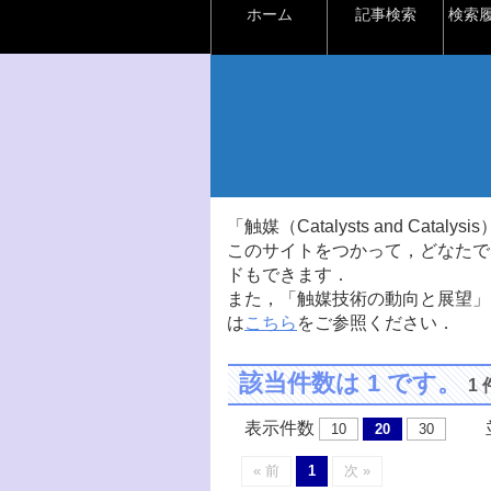
ホーム
記事検索
検索
「触媒（Catalysts and Ca
このサイトをつかって，どなたで
ドもできます．
また，「触媒技術の動向と展望」
は
こちら
をご参照ください．
該当件数は 1 です。
1
表示件数
並
10
20
30
« 前
1
次 »