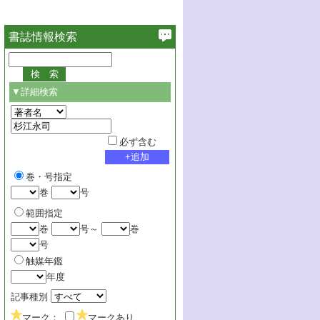
書誌情報検索
▼詳細検索
必ず含む
巻・号指定
巻
号
範囲指定
巻
号～
巻
号
触媒年鑑
年度
記事種別
マーク：
マークあり