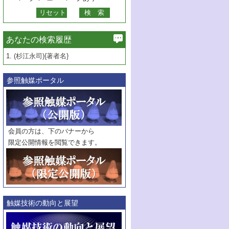
あなたの検索履歴
1.
(杉江永司){著者名}
参照触媒ポータル
会員の方は、下のバナーから
限定公開情報を閲覧できます。
触媒技術の動向と展望