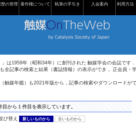
履歴の管理
著作権について
執筆の手引き
入会案内
利用方法・
talysis）」は1959年（昭和34年）に創刊された 触媒学会の会誌です．
も全記事の検索と結果（書誌情報）の表示ができ， 正会員・
（触媒年鑑）も2021年版から，記事の検索やダウンロードが
 件目から 1 件目を表示しています。
び替え
新しいものから
古いものから