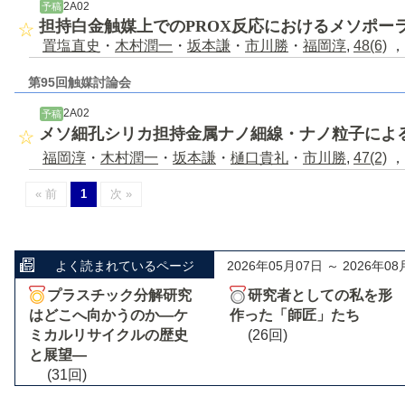
2A02
予稿
担持白金触媒上でのPROX反応におけるメソポー
置塩直史
・
木村潤一
・
坂本謙
・
市川勝
・
福岡淳
,
48(6)
，
第95回触媒討論会
2A02
予稿
メソ細孔シリカ担持金属ナノ細線・ナノ粒子によ
福岡淳
・
木村潤一
・
坂本謙
・
樋口貴礼
・
市川勝
,
47(2)
，
« 前
1
次 »
よく読まれているページ
2026年05月07日 ～ 2026年08
プラスチック分解研究
研究者としての私を形
はどこへ向かうのか―ケ
作った「師匠」たち
ミカルリサイクルの歴史
(26回)
と展望―
(31回)