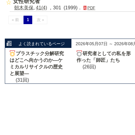
女性研究者
朝木美保
,
41(4)
，301 (1999)．
PDF
« 前
1
次 »
よく読まれているページ
2026年05月07日 ～ 2026年08
プラスチック分解研究
研究者としての私を形
はどこへ向かうのか―ケ
作った「師匠」たち
ミカルリサイクルの歴史
(26回)
と展望―
(31回)