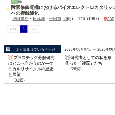
B6
予稿
酵素修飾電極におけるバイオエレクトロカタリシ
への接触酸化
池田篤治
・
日浅洋
・
千田貢
,
29(2)
，146 (1987)．
PDF
« 前
1
次 »
よく読まれているページ
2026年05月07日 ～ 2026年08
プラスチック分解研究
研究者としての私を形
はどこへ向かうのか―ケ
作った「師匠」たち
ミカルリサイクルの歴史
(26回)
と展望―
(31回)