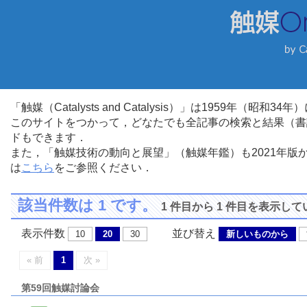
「触媒（Catalysts and Catalysis）」は1959年（昭
このサイトをつかって，どなたでも全記事の検索と結果（書
ドもできます．
また，「触媒技術の動向と展望」（触媒年鑑）も2021年
は
こちら
をご参照ください．
該当件数は 1 です。
1 件目から 1 件目を表示し
表示件数
並び替え
10
20
30
新しいものから
« 前
1
次 »
第59回触媒討論会