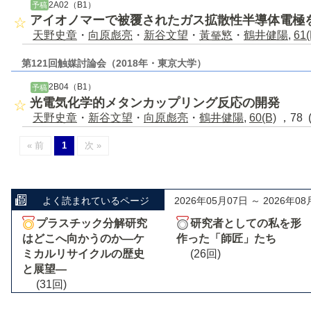
2A02（B1）
予稿
アイオノマーで被覆されたガス拡散性半導体電極
天野史章
・
向原彪亮
・
新谷文望
・
黃瑩慜
・
鶴井健陽
,
61(
第121回触媒討論会（2018年・東京大学）
2B04（B1）
予稿
光電気化学的メタンカップリング反応の開発
天野史章
・
新谷文望
・
向原彪亮
・
鶴井健陽
,
60(B)
，78 
« 前
1
次 »
よく読まれているページ
2026年05月07日 ～ 2026年08
プラスチック分解研究
研究者としての私を形
はどこへ向かうのか―ケ
作った「師匠」たち
ミカルリサイクルの歴史
(26回)
と展望―
(31回)