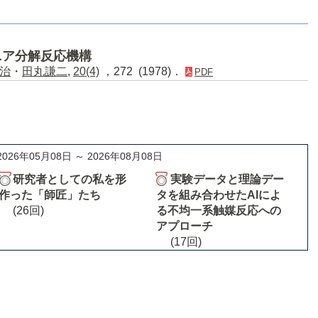
ニア分解反応機構
治
・
田丸謙二
,
20(4)
，272 (1978)．
PDF
2026年05月08日 ～ 2026年08月08日
研究者としての私を形
実験データと理論デー
作った「師匠」たち
タを組み合わせたAIによ
(26回)
る不均一系触媒反応への
アプローチ
(17回)