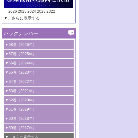
2026
2025
2024
2023
2022
▼…さらに表示する
バックナンバー
▼68巻（2026年）
1号 過酸化水素合成に関する研究動向
▼67巻（2025年）
2号 コンピューター技術により加速する
1号 CO
水素化によるグリーン燃料/グリ
▼66巻（2024年）
2
触媒開発
ーンケミカル製造
1号 低次元ナノ構造を有する触媒材料
▼65巻（2023年）
3号 有機分子変換やCO
資源化のための
2
2号 水素製造のための水分解技術に関す
2号 規制反応場を活用した固体触媒研究
1号 炭素が関わる触媒機能
▼64巻（2022年）
光触媒に関する最近の研究
る最近の研究
の新展開
2号 プラスチックケミカルリサイクルの
1号 合成ガス製造とCOを用いるケミカル
▼63巻（2021年）
B号 第137回触媒討論会（2026年）
3号 オレフィン系樹脂の精密合成に関す
3号 未踏分子変換を目指した酸化触媒プ
ための触媒技術
ズ合成の最新動向
1号 金触媒の新展開
▼62巻（2020年）
る最新技術
ロセスの最前線
3号 非酸化物系金属化合物を基盤とした
2号 化学品合成のための合金触媒開発
2号 ペロブスカイト
1号 触媒設計を拓く欠陥構造のキャラク
▼61巻（2019年）
4号 アルコール類の効率的変換を実現す
4号 シンクロトロン放射光および中性子
触媒材料の開発
3号 CO
の排出削減および有効活用のた
タリゼーション
2
3号 特殊反応場を利用した触媒的分子変
る非貴金属触媒の研究動向
線を利用した触媒解析技術の最先端
1号 物質移動制御に着目した触媒プロセ
▼60巻（2018年）
4号 格子酸素・格子酸素欠陥を利用した
めの触媒技術
換反応
2号 機能化学品製造に資するクリーンな
ス開発
5号 ゼオライトの合成と応用における研
5号 単原子触媒
触媒反応
1号 固体酸触媒の最新の研究動向
▼59巻（2017年）
触媒的酸化反応
4号 若手による情報発信企画～とびたて
4号 多孔質材料を用いた触媒の新展開
究動向
2号 CO
フリー水素サプライチェーンに
2
6号 参照触媒委員会からのお知らせ
5号 生体触媒によるエネルギー変換反応
2号 二酸化炭素からの有用化学品合成
1号 いたるところに，触媒
▼…さらに表示する