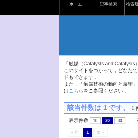
ホーム
記事検索
検索
「触媒（Catalysts and Ca
このサイトをつかって，どなたで
ドもできます．
また，「触媒技術の動向と展望」
は
こちら
をご参照ください．
該当件数は 1 です。
1
表示件数
並
10
20
30
« 前
1
次 »