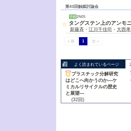
第43回触媒討論会
2N05
予稿
タングステン上のアンモ
新藤斉
・
江川千佳司
・
大西孝
« 前
1
次 »
よく読まれているページ
プラスチック分解研究
はどこへ向かうのか―ケ
ミカルリサイクルの歴史
と展望―
(32回)