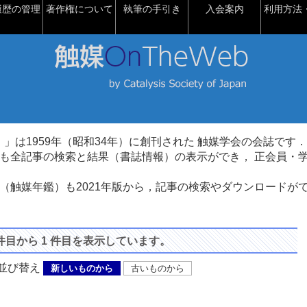
履歴の管理
著作権について
執筆の手引き
入会案内
利用方法・
talysis）」は1959年（昭和34年）に創刊された 触媒学会の会誌です．
も全記事の検索と結果（書誌情報）の表示ができ， 正会員・
（触媒年鑑）も2021年版から，記事の検索やダウンロードが
 件目から 1 件目を表示しています。
び替え
新しいものから
古いものから