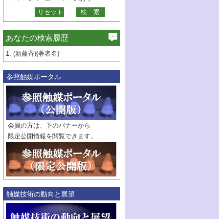
あなたの検索履歴
1.
(新藤斉){著者名}
参照触媒ポータル
会員の方は、下のバナーから
限定公開情報を閲覧できます。
触媒技術の動向と展望