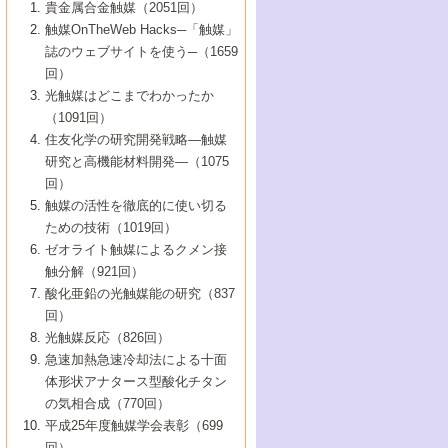
1号 なぜこの触媒が良いのか？
▼44巻（2002年）
貴金属合金触媒（2051回）
5号 若手会員による触媒研究の未来展望1：
8号 高機能化ポリオレフィンに向けた重合
5号 こんな物質，あんな物質―新たな触媒
7号 持続可能社会実現のための触媒および
5号 水素製造・貯蔵のための触媒技術の新
4号 水分解用光触媒材料
3号 特殊エネルギー場の触媒反応
触媒OnTheWeb Hacks─「触媒」
企業編
2号 第91回触媒討論会
触媒の最近の進展
1号 高次制御された触媒の化学
▼43巻（2001年）
の可能性―
触媒関連技術
しい展開
誌のウェブサイトを使う─（1659
5号 時間分解分光の進歩と応用
4号 生体内における金属の触媒作用
6号 第102回触媒討論会
3号 最近の自動車排ガス処理技術
2号 第89回触媒討論会
1号 グリーンケミストリーと触媒
▼42巻（2000年）
6号 第100回触媒討論会
8号 未来を拓く金属錯体
回）
6号 第98回触媒討論会
6号 第96回触媒討論会
5号 ファインケミカルズの展開に寄与する
7号 触媒・化学反応における計算化学の進
4号 触媒研究の現状と将来─第90回触媒討論
3号 触媒を利用した電気化学の新展開
2号 第87回触媒討論会特集号
1号 触媒反応工学の明日を拓く
▼41巻（1999年）
7号 『結晶の化学』を活かした触媒研究
光触媒はどこまでわかったか
7号 基礎化学品製造の触媒技術
触媒
歩
会Aから
7号 未来型金属錯体触媒開発への展望
4号 ナノ材料の調製と機能化
（1091回）
3号 生体触媒とバイオプロセス
2号 第85回触媒討論会
8号 イオン液体の応用
1号 孔、穴、あな?-特異な空間とその利用-
▼40巻（1998年）
8号 多機能型リアクター
6号 第94回触媒討論会
8号 若手研究者による触媒研究の未来展望
5号 基礎化学品製造の触媒技術
8号 超臨界流体を用いた化学プロセスの新
住友化学の研究開発戦略―触媒
5号 こんな触媒が欲しい
4号 水素製造・利用の触媒化学
3号 反応ダイナミクス
2号 第83回触媒討論会
1号 創立40周年記念・触媒化学この10年の
▼39巻（1997年）
2：大学・研究所編
展開
研究と高機能材料開発―（1075
7号 サブナノレベルでみた新しい表面現象
6号 第92回触媒討論会
6号 第90回触媒討論会
5号 触媒研究における新しい切り口：コン
進展と21世紀への提言/創立40周年記念・触
4号 超臨界流体の触媒反応への応用
3号 均一系触媒反応最前線
1号 均一系と不均一系触媒反応-その特徴と
回）
▼38巻（1996年）
8号 オレフィン重合触媒の新たな展
7号 基礎化学品製造の触媒技術
ビナトリアルケミストリー
媒学会この10年の歩みとこれから/創立40周
7号 触媒研究と学術雑誌/情報
5号 触媒のおもしろさをどのように伝える
接点
触媒の活性を徹底的に使い切る
4号 実用炭素材料の新展開
1号 触媒の構造と触媒作用/C1化学を中心と
▼37巻（1995年）
年記念・記録は語る
8号 資源の循環と触媒技術
6号 第88回触媒討論会特集号
か
ための技術（1019回）
8号 若い世代からみた触媒化学の現状と未
2号 第79回触媒討論会
5号 研究の方法論を考える
する21世紀への触媒
1号 ファインケミカルズと固体触媒
▼36巻（1994年）
2号 第81回触媒討論会
ゼオライト触媒によるクメン接
来
7号 企業における触媒研究のブレークスル
6号 第86回触媒討論会
3号 最新NO除去触媒の実用化研究
6号 第84回触媒討論会
2号 第77回触媒討論会
2号 第75回触媒討論会
触分解（921回）
1号 電気化学と触媒
▼35巻（1993年）
ー
3号 計算機触媒化学へのさそい
7号 水素化精製触媒の新しい展開
4号 新しい反応場を目指した触媒調製
7号 機能性金属材料と触媒
3号 オリンピックメダル:金・銀・銅はどん
酸化亜鉛の光触媒能の研究（837
3号 希土類を利用した触媒
2号 第73回触媒討論会
8号 この材料を触媒として使ってみません
4号 触媒劣化の制御と予測
1号 工業触媒開発マニュアル―探索から工
▼34巻（1992年）
8号 新しい反応性と機能性を目指した金属
な触媒作用を示すか
回）
5号 反応・分離技術の新しい展開
8号 触媒研究へのNMRの応用と展望
か？
業化まで
4号 触媒とリサイクル
3号 C4化学の展開
5号 最新の実用プロセスと触媒
クラスタ-化学
1号 インパクトを与えたこの研究
▼33巻（1991年）
光触媒反応（826回）
4号 触媒作用における機能の複合化
6号 第80回触媒討論会
2号 第71回触媒討論会
5号 エネルギー変換触媒
4号 《通常号》
6号 第82回触媒討論会
急速加熱急速冷却法による十面
2号 第69回触媒討論会
1号 触媒プロセス開発マニュアル―探索か
▼32巻（1990年）
5号 未来を拓け！若手研究者
7号 無機―有機ハイブリッド材料の新展開
3号 研究開発のうらおもて―着想と展開
体形状アナタース型酸化チタン
6号 第76回触媒討論会
5号 《通常号》
ら工業化まで，知っておきたいこと PartII
7号 ナノ構造体の化学
3号 ケミカルズ合成触媒―新しい展開と応
1号 21世紀に向けて触媒研究の飛躍をめざ
▼31巻（1989年）
6号 第78回触媒討論会
8号 AFMでみる世界
の気相合成（770回）
4号 触媒劣化と寿命の予測
7号 表面吸着相の新しい展開
用
6号 第74回触媒討論会
2号 第67回触媒討論会
8号 あの反応は今
す―触媒化学の裾野を広げよう
1号 情報科学と反応設計・材料設計
▼30巻（1988年）
7号 ダイナミックな領域への触媒研究の展
平成25年度触媒学会表彰（699
5号 環境に優しい触媒
8号 マイクロポーラス・クリスタル触媒の
4号 触媒調製の科学と技術の最前線
7号 半導体光触媒の基礎と広がり
3号 光触媒
2号 第65回触媒討論会
開/C1化学を中心とする21世紀への触媒
回）