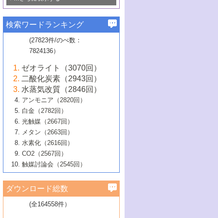
若き触媒の研究者たち～（1）
3号 水処理のための触媒化学
5号 情報学的手法を用いた触媒開発
6号 ヘテロ接合界面
関わる触媒開発動向
B号 第133回触媒討論会（2023年）
6号 窒素とリンの循環のための触媒・機
3号 ナノ粒子・クラスター触媒の最前線
2号 機能性材料の局所構造解析のための
5号 若手による情報発信企画～とびたて
▼58巻（2016年）
4号 光触媒を用いた水分解の最新の研究
6号 カーボンニュートラルに向けた電解
B号 第135回触媒討論会（2025年）
3号 精密高分子合成に関する最近の研究
能性材料
最先端技術
検索ワードランキング
4号 60周年記念企画
若き触媒の研究者たち～（2）
動向
技術
1号 ユニークな構造の高分子を生み出す触
▼57巻（2015年）
動向
B号 第131回触媒討論会（2023年）
3号 無機分離膜材料の開発と触媒反応プ
5号 進化するゼオライト合成技術
6号 石油のノーブル・ユースを志向した
媒技術
(27823件/のべ数：
5号 次世代の触媒プロセスを支えるマイ
B号 第127回触媒討論会（2021年・オン
1号 水素キャリアにかかわる触媒技術の新
4号 バイオマス化成品製造のための触媒
▼56巻（2014年）
ロセスへの適用
触媒技術
7824136）
クロ波
6号 非貴金属系触媒における電気化学的
ライン開催(Zoom)のみ）
2号 リグニンからの化成品製造に向けた触
展開
技術
1号 特殊環境場を利用した材料合成
▼55巻（2013年）
4号 触媒研究における計算科学の利用
酸素還元反応
B号 第129回触媒討論会（2022年・京都
媒技術
6号 メタン転換技術の最新動向
ゼオライト（3070回）
2号 石油精製用触媒の最近の進展
5号 固体触媒による含窒素有機化合物変
2号 光触媒反応機構に関する最新の研究動
1号 高耐久性燃料電池システム用触媒にお
大学：オンライン・対面開催）
▼54巻（2012年）
5号 水素のふるまいを解き明かす最先端
B号 第121回触媒討論会（2018年・東京
3号 触媒研究の最先端～とびたて若き研究
二酸化炭素（2943回）
B号 第125回触媒討論会（2020年・工学
換の最前線
3号 固体酸化物形燃料電池（SOFC）におけ
向
ける新展開
研究
大学）
1号 規則性多孔体の利用技術における最近
▼53巻（2011年）
者たち～（1）
水蒸気改質（2846回）
院大学）
るアノード触媒上での燃料直接改質技術
6号 貴金属使用量低減に向けた自動車排
3号 固体高分子形燃料電池カソード触媒の
2号 リビングラジカル重合の最近の動向
6号 低級アルカンの有効利用のための触
の進歩
アンモニア（2820回）
4号 触媒研究の最先端～とびたて若き研究
1号 金属学から見る合金触媒の新展開
▼52巻（2010年）
ガス浄化触媒の開発
4号 コアシェル構造の制御による触媒機能
開発動向
媒技術
白金（2782回）
3号 天然ガスの化学工業的展開に関する触
2号 第109回触媒討論会
者たち～（2）
2号 第107回触媒討論会
の向上
1号 触媒の劣化対策と長寿命触媒開発
B号 第123回触媒討論会（2019年・大阪
▼51巻（2009年）
4号 人工光合成に向けた近年のアプローチ
光触媒（2667回）
媒技術
B号 第119回触媒討論会（2017年・首都
3号 貴金属低減技術の最新動向
5号 触媒研究の最先端～とびたて若き研究
市立大学）
3号 触媒のその場観察法の進歩（１）
5号 工業触媒およびその周辺技術の最近の
2号 第105回触媒討論会
1号 炭素材料－熱い注目を集める材料－
▼50巻（2008年）
メタン（2663回）
大学東京）
5号 未利用熱エネルギーの有効活用に貢献
4号 貴金属触媒の精密構造制御とその活用
者たち～（3）
4号 貴金属代替技術の最新動向
進歩
水素化（2616回）
4号 触媒のその場観察法の進歩（２）
3号 ナノ構造が拓く新機能
する触媒技術
2号 第103回触媒討論会
1号 触媒化学と学会のこの10年，半世紀，
▼49巻（2007年）
5号 バイオマス化成品製造のための固体触
6号 イオニクス材料と燃料電池・電解合成
5号 光触媒による物質変換反応の新展開
CO2（2567回）
6号 ナノシート
5号 不活性結合の触媒的活性化による有機
そして未来
4号 活性サイトおよびその環境の精密な設
6号 ポリオキソメタレート
3号 環境浄化用光触媒の現状と課題
媒の開発
1号 含フッ素化合物の合成と触媒
▼48巻（2006年）
の最新の研究動向
触媒討論会（2545回）
6号 グラフェン
合成
B号 第115回触媒討論会（2015年・成蹊大
計による触媒の高機能化
2号 第101回触媒討論会
B号 第113回触媒討論会（2014年・ロワジ
4号 水素社会の実現に向けた水素製造・貯
6号 ナノ空間─吸着状態解析から新機能開拓
2号 第99回触媒討論会
B号 第117回触媒討論会（2016年・大阪府
1号 固体酸触媒の最近の進歩
▼47巻（2005年）
学）
7号 水素を利用する化成品合成の新潮流
6号 新しい固体酸触媒技術
5号 触媒を有効に使うための技術
ールホテル豊橋）
蔵技術の進歩
まで─
3号 メソポーラス物質の新展開
立大学）
3号 実用的ファインケミカル合成プロセス
ダウンロード総数
2号 第97回触媒討論会
1号 最近の触媒担体とその効果
▼46巻（2004年）
7号 ゼオライト合成における最近の進歩
6号 第106回触媒討論会
5号 CO
が関わる触媒・材料
B号 第111回触媒討論会（2013年・関西大
4号 錯体を利用したユニークな表面構造の
を実現する触媒
2
3号 リビング重合触媒の最近の展開
2号 第95回触媒討論会
(全164558件）
1号 部分酸化反応触媒の最前線
▼45巻（2003年）
学）
構築と機能
7号 有機分子触媒による精密有機合成
4号 バイオマス活用のための技術開発
6号 第104回触媒討論会
4号 今後の液体燃料を支える触媒技術
3号 化成品を合成するゼオライト触媒
2号 第93回触媒討論会