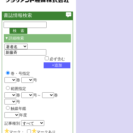
書誌情報検索
▼詳細検索
必ず含む
巻・号指定
巻
号
範囲指定
巻
号～
巻
号
触媒年鑑
年度
記事種別
マーク：
マークあり