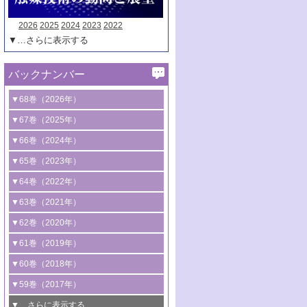
2026
2025
2024
2023
2022
▼…さらに表示する
バックナンバー
▼68巻（2026年）
1号 過酸化水素合成に関する研究動向
▼67巻（2025年）
2号 コンピューター技術により加速する
1号 CO
水素化によるグリーン燃料/グリ
▼66巻（2024年）
2
触媒開発
ーンケミカル製造
1号 低次元ナノ構造を有する触媒材料
▼65巻（2023年）
3号 有機分子変換やCO
資源化のための
2
2号 水素製造のための水分解技術に関す
2号 規制反応場を活用した固体触媒研究
1号 炭素が関わる触媒機能
▼64巻（2022年）
光触媒に関する最近の研究
る最近の研究
の新展開
2号 プラスチックケミカルリサイクルの
1号 合成ガス製造とCOを用いるケミカル
▼63巻（2021年）
B号 第137回触媒討論会（2026年）
3号 オレフィン系樹脂の精密合成に関す
3号 未踏分子変換を目指した酸化触媒プ
ための触媒技術
ズ合成の最新動向
1号 金触媒の新展開
▼62巻（2020年）
る最新技術
ロセスの最前線
3号 非酸化物系金属化合物を基盤とした
2号 化学品合成のための合金触媒開発
2号 ペロブスカイト
1号 触媒設計を拓く欠陥構造のキャラク
▼61巻（2019年）
4号 アルコール類の効率的変換を実現す
4号 シンクロトロン放射光および中性子
触媒材料の開発
3号 CO
の排出削減および有効活用のた
タリゼーション
2
3号 特殊反応場を利用した触媒的分子変
る非貴金属触媒の研究動向
線を利用した触媒解析技術の最先端
1号 物質移動制御に着目した触媒プロセ
▼60巻（2018年）
4号 格子酸素・格子酸素欠陥を利用した
めの触媒技術
換反応
2号 機能化学品製造に資するクリーンな
ス開発
5号 ゼオライトの合成と応用における研
5号 単原子触媒
触媒反応
1号 固体酸触媒の最新の研究動向
▼59巻（2017年）
触媒的酸化反応
4号 若手による情報発信企画～とびたて
4号 多孔質材料を用いた触媒の新展開
究動向
2号 CO
フリー水素サプライチェーンに
2
6号 参照触媒委員会からのお知らせ
5号 生体触媒によるエネルギー変換反応
2号 二酸化炭素からの有用化学品合成
1号 いたるところに，触媒
▼…さらに表示する