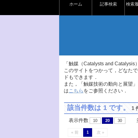
ホーム
記事検索
検索
「触媒（Catalysts and Ca
このサイトをつかって，どなたで
ドもできます．
また，「触媒技術の動向と展望」
は
こちら
をご参照ください．
該当件数は 1 です。
1
表示件数
並
10
20
30
« 前
1
次 »