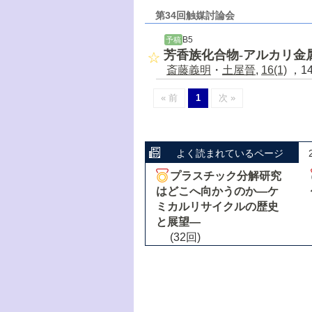
第34回触媒討論会
B5
予稿
芳香族化合物-アルカリ金
斎藤義明
・
土屋晉
,
16(1)
，14
« 前
1
次 »
よく読まれているページ
プラスチック分解研究
はどこへ向かうのか―ケ
ミカルリサイクルの歴史
と展望―
(32回)