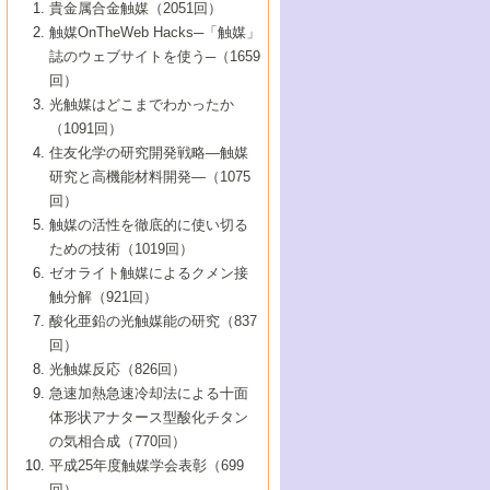
1号 なぜこの触媒が良いのか？
▼44巻（2002年）
貴金属合金触媒（2051回）
5号 若手会員による触媒研究の未来展望1：
8号 高機能化ポリオレフィンに向けた重合
5号 こんな物質，あんな物質―新たな触媒
7号 持続可能社会実現のための触媒および
5号 水素製造・貯蔵のための触媒技術の新
4号 水分解用光触媒材料
3号 特殊エネルギー場の触媒反応
触媒OnTheWeb Hacks─「触媒」
企業編
2号 第91回触媒討論会
触媒の最近の進展
1号 高次制御された触媒の化学
▼43巻（2001年）
の可能性―
触媒関連技術
しい展開
誌のウェブサイトを使う─（1659
5号 時間分解分光の進歩と応用
4号 生体内における金属の触媒作用
6号 第102回触媒討論会
3号 最近の自動車排ガス処理技術
2号 第89回触媒討論会
1号 グリーンケミストリーと触媒
▼42巻（2000年）
6号 第100回触媒討論会
8号 未来を拓く金属錯体
回）
6号 第98回触媒討論会
6号 第96回触媒討論会
5号 ファインケミカルズの展開に寄与する
7号 触媒・化学反応における計算化学の進
4号 触媒研究の現状と将来─第90回触媒討論
3号 触媒を利用した電気化学の新展開
2号 第87回触媒討論会特集号
1号 触媒反応工学の明日を拓く
▼41巻（1999年）
7号 『結晶の化学』を活かした触媒研究
光触媒はどこまでわかったか
7号 基礎化学品製造の触媒技術
触媒
歩
会Aから
7号 未来型金属錯体触媒開発への展望
4号 ナノ材料の調製と機能化
（1091回）
3号 生体触媒とバイオプロセス
2号 第85回触媒討論会
8号 イオン液体の応用
1号 孔、穴、あな?-特異な空間とその利用-
▼40巻（1998年）
8号 多機能型リアクター
6号 第94回触媒討論会
8号 若手研究者による触媒研究の未来展望
5号 基礎化学品製造の触媒技術
8号 超臨界流体を用いた化学プロセスの新
住友化学の研究開発戦略―触媒
5号 こんな触媒が欲しい
4号 水素製造・利用の触媒化学
3号 反応ダイナミクス
2号 第83回触媒討論会
1号 創立40周年記念・触媒化学この10年の
▼39巻（1997年）
2：大学・研究所編
展開
研究と高機能材料開発―（1075
7号 サブナノレベルでみた新しい表面現象
6号 第92回触媒討論会
6号 第90回触媒討論会
5号 触媒研究における新しい切り口：コン
進展と21世紀への提言/創立40周年記念・触
4号 超臨界流体の触媒反応への応用
3号 均一系触媒反応最前線
1号 均一系と不均一系触媒反応-その特徴と
回）
▼38巻（1996年）
8号 オレフィン重合触媒の新たな展
7号 基礎化学品製造の触媒技術
ビナトリアルケミストリー
媒学会この10年の歩みとこれから/創立40周
7号 触媒研究と学術雑誌/情報
5号 触媒のおもしろさをどのように伝える
接点
触媒の活性を徹底的に使い切る
4号 実用炭素材料の新展開
1号 触媒の構造と触媒作用/C1化学を中心と
▼37巻（1995年）
年記念・記録は語る
8号 資源の循環と触媒技術
6号 第88回触媒討論会特集号
か
ための技術（1019回）
8号 若い世代からみた触媒化学の現状と未
2号 第79回触媒討論会
5号 研究の方法論を考える
する21世紀への触媒
1号 ファインケミカルズと固体触媒
▼36巻（1994年）
2号 第81回触媒討論会
ゼオライト触媒によるクメン接
来
7号 企業における触媒研究のブレークスル
6号 第86回触媒討論会
3号 最新NO除去触媒の実用化研究
6号 第84回触媒討論会
2号 第77回触媒討論会
2号 第75回触媒討論会
触分解（921回）
1号 電気化学と触媒
▼35巻（1993年）
ー
3号 計算機触媒化学へのさそい
7号 水素化精製触媒の新しい展開
4号 新しい反応場を目指した触媒調製
7号 機能性金属材料と触媒
3号 オリンピックメダル:金・銀・銅はどん
酸化亜鉛の光触媒能の研究（837
3号 希土類を利用した触媒
2号 第73回触媒討論会
8号 この材料を触媒として使ってみません
4号 触媒劣化の制御と予測
1号 工業触媒開発マニュアル―探索から工
▼34巻（1992年）
8号 新しい反応性と機能性を目指した金属
な触媒作用を示すか
回）
5号 反応・分離技術の新しい展開
8号 触媒研究へのNMRの応用と展望
か？
業化まで
4号 触媒とリサイクル
3号 C4化学の展開
5号 最新の実用プロセスと触媒
クラスタ-化学
1号 インパクトを与えたこの研究
▼33巻（1991年）
光触媒反応（826回）
4号 触媒作用における機能の複合化
6号 第80回触媒討論会
2号 第71回触媒討論会
5号 エネルギー変換触媒
4号 《通常号》
6号 第82回触媒討論会
急速加熱急速冷却法による十面
2号 第69回触媒討論会
1号 触媒プロセス開発マニュアル―探索か
▼32巻（1990年）
5号 未来を拓け！若手研究者
7号 無機―有機ハイブリッド材料の新展開
3号 研究開発のうらおもて―着想と展開
体形状アナタース型酸化チタン
6号 第76回触媒討論会
5号 《通常号》
ら工業化まで，知っておきたいこと PartII
7号 ナノ構造体の化学
3号 ケミカルズ合成触媒―新しい展開と応
1号 21世紀に向けて触媒研究の飛躍をめざ
▼31巻（1989年）
6号 第78回触媒討論会
8号 AFMでみる世界
の気相合成（770回）
4号 触媒劣化と寿命の予測
7号 表面吸着相の新しい展開
用
6号 第74回触媒討論会
2号 第67回触媒討論会
8号 あの反応は今
す―触媒化学の裾野を広げよう
1号 情報科学と反応設計・材料設計
▼30巻（1988年）
7号 ダイナミックな領域への触媒研究の展
平成25年度触媒学会表彰（699
5号 環境に優しい触媒
8号 マイクロポーラス・クリスタル触媒の
4号 触媒調製の科学と技術の最前線
7号 半導体光触媒の基礎と広がり
3号 光触媒
2号 第65回触媒討論会
開/C1化学を中心とする21世紀への触媒
回）