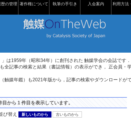
履歴の管理
著作権について
執筆の手引き
入会案内
利用方法・
talysis）」は1959年（昭和34年）に創刊された 触媒学会の会誌です．
も全記事の検索と結果（書誌情報）の表示ができ， 正会員・
（触媒年鑑）も2021年版から，記事の検索やダウンロードが
 件目から 1 件目を表示しています。
び替え
新しいものから
古いものから