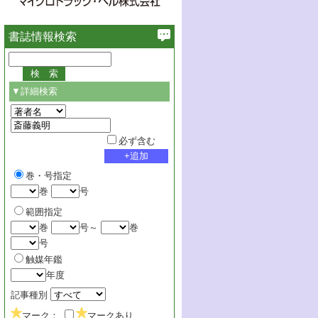
書誌情報検索
▼詳細検索
必ず含む
巻・号指定
巻
号
範囲指定
巻
号～
巻
号
触媒年鑑
年度
記事種別
マーク：
マークあり