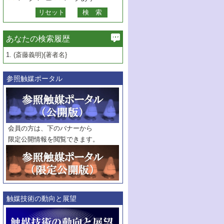
あなたの検索履歴
1.
(斎藤義明){著者名}
参照触媒ポータル
会員の方は、下のバナーから
限定公開情報を閲覧できます。
触媒技術の動向と展望