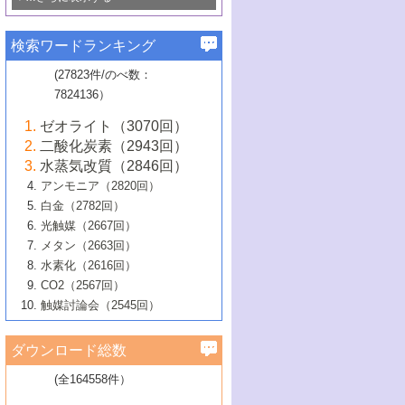
若き触媒の研究者たち～（1）
3号 水処理のための触媒化学
5号 情報学的手法を用いた触媒開発
6号 ヘテロ接合界面
関わる触媒開発動向
B号 第133回触媒討論会（2023年）
6号 窒素とリンの循環のための触媒・機
3号 ナノ粒子・クラスター触媒の最前線
2号 機能性材料の局所構造解析のための
5号 若手による情報発信企画～とびたて
▼58巻（2016年）
4号 光触媒を用いた水分解の最新の研究
6号 カーボンニュートラルに向けた電解
B号 第135回触媒討論会（2025年）
3号 精密高分子合成に関する最近の研究
能性材料
最先端技術
検索ワードランキング
4号 60周年記念企画
若き触媒の研究者たち～（2）
動向
技術
1号 ユニークな構造の高分子を生み出す触
▼57巻（2015年）
動向
B号 第131回触媒討論会（2023年）
3号 無機分離膜材料の開発と触媒反応プ
5号 進化するゼオライト合成技術
6号 石油のノーブル・ユースを志向した
媒技術
(27823件/のべ数：
5号 次世代の触媒プロセスを支えるマイ
B号 第127回触媒討論会（2021年・オン
1号 水素キャリアにかかわる触媒技術の新
4号 バイオマス化成品製造のための触媒
▼56巻（2014年）
ロセスへの適用
触媒技術
7824136）
クロ波
6号 非貴金属系触媒における電気化学的
ライン開催(Zoom)のみ）
2号 リグニンからの化成品製造に向けた触
展開
技術
1号 特殊環境場を利用した材料合成
▼55巻（2013年）
4号 触媒研究における計算科学の利用
酸素還元反応
B号 第129回触媒討論会（2022年・京都
媒技術
6号 メタン転換技術の最新動向
ゼオライト（3070回）
2号 石油精製用触媒の最近の進展
5号 固体触媒による含窒素有機化合物変
2号 光触媒反応機構に関する最新の研究動
1号 高耐久性燃料電池システム用触媒にお
大学：オンライン・対面開催）
▼54巻（2012年）
5号 水素のふるまいを解き明かす最先端
B号 第121回触媒討論会（2018年・東京
3号 触媒研究の最先端～とびたて若き研究
二酸化炭素（2943回）
B号 第125回触媒討論会（2020年・工学
換の最前線
3号 固体酸化物形燃料電池（SOFC）におけ
向
ける新展開
研究
大学）
1号 規則性多孔体の利用技術における最近
▼53巻（2011年）
者たち～（1）
水蒸気改質（2846回）
院大学）
るアノード触媒上での燃料直接改質技術
6号 貴金属使用量低減に向けた自動車排
3号 固体高分子形燃料電池カソード触媒の
2号 リビングラジカル重合の最近の動向
6号 低級アルカンの有効利用のための触
の進歩
アンモニア（2820回）
4号 触媒研究の最先端～とびたて若き研究
1号 金属学から見る合金触媒の新展開
▼52巻（2010年）
ガス浄化触媒の開発
4号 コアシェル構造の制御による触媒機能
開発動向
媒技術
白金（2782回）
3号 天然ガスの化学工業的展開に関する触
2号 第109回触媒討論会
者たち～（2）
2号 第107回触媒討論会
の向上
1号 触媒の劣化対策と長寿命触媒開発
B号 第123回触媒討論会（2019年・大阪
▼51巻（2009年）
4号 人工光合成に向けた近年のアプローチ
光触媒（2667回）
媒技術
B号 第119回触媒討論会（2017年・首都
3号 貴金属低減技術の最新動向
5号 触媒研究の最先端～とびたて若き研究
市立大学）
3号 触媒のその場観察法の進歩（１）
5号 工業触媒およびその周辺技術の最近の
2号 第105回触媒討論会
1号 炭素材料－熱い注目を集める材料－
▼50巻（2008年）
メタン（2663回）
大学東京）
5号 未利用熱エネルギーの有効活用に貢献
4号 貴金属触媒の精密構造制御とその活用
者たち～（3）
4号 貴金属代替技術の最新動向
進歩
水素化（2616回）
4号 触媒のその場観察法の進歩（２）
3号 ナノ構造が拓く新機能
する触媒技術
2号 第103回触媒討論会
1号 触媒化学と学会のこの10年，半世紀，
▼49巻（2007年）
5号 バイオマス化成品製造のための固体触
6号 イオニクス材料と燃料電池・電解合成
5号 光触媒による物質変換反応の新展開
CO2（2567回）
6号 ナノシート
5号 不活性結合の触媒的活性化による有機
そして未来
4号 活性サイトおよびその環境の精密な設
6号 ポリオキソメタレート
3号 環境浄化用光触媒の現状と課題
媒の開発
1号 含フッ素化合物の合成と触媒
▼48巻（2006年）
の最新の研究動向
触媒討論会（2545回）
6号 グラフェン
合成
B号 第115回触媒討論会（2015年・成蹊大
計による触媒の高機能化
2号 第101回触媒討論会
B号 第113回触媒討論会（2014年・ロワジ
4号 水素社会の実現に向けた水素製造・貯
6号 ナノ空間─吸着状態解析から新機能開拓
2号 第99回触媒討論会
B号 第117回触媒討論会（2016年・大阪府
1号 固体酸触媒の最近の進歩
▼47巻（2005年）
学）
7号 水素を利用する化成品合成の新潮流
6号 新しい固体酸触媒技術
5号 触媒を有効に使うための技術
ールホテル豊橋）
蔵技術の進歩
まで─
3号 メソポーラス物質の新展開
立大学）
3号 実用的ファインケミカル合成プロセス
ダウンロード総数
2号 第97回触媒討論会
1号 最近の触媒担体とその効果
▼46巻（2004年）
7号 ゼオライト合成における最近の進歩
6号 第106回触媒討論会
5号 CO
が関わる触媒・材料
B号 第111回触媒討論会（2013年・関西大
4号 錯体を利用したユニークな表面構造の
を実現する触媒
2
3号 リビング重合触媒の最近の展開
2号 第95回触媒討論会
(全164558件）
1号 部分酸化反応触媒の最前線
▼45巻（2003年）
学）
構築と機能
7号 有機分子触媒による精密有機合成
4号 バイオマス活用のための技術開発
6号 第104回触媒討論会
4号 今後の液体燃料を支える触媒技術
3号 化成品を合成するゼオライト触媒
2号 第93回触媒討論会