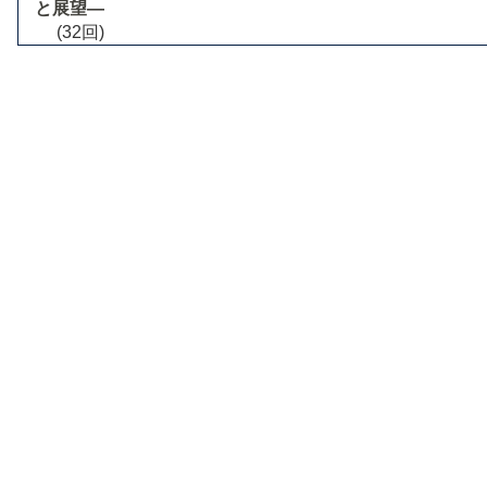
と展望―
(32回)