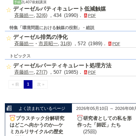
2L407依頼講演
予稿
ディーゼルパティキュレート低減触媒
斉藤皓一
,
32(6)
，434 (1990)．
PDF
特集「環境問題における触媒の役割」・総説
ディーゼル排気の浄化
斉藤皓一
・
市原昭一
,
31(8)
，572 (1989)．
PDF
トピックス
ディーゼルパーティキュレート処理方法
斉藤皓一
,
27(7)
，507 (1985)．
PDF
« 前
1
次 »
よく読まれているページ
2026年05月10日 ～ 2026年08
プラスチック分解研究
研究者としての私を形
はどこへ向かうのか―ケ
作った「師匠」たち
ミカルリサイクルの歴史
(25回)