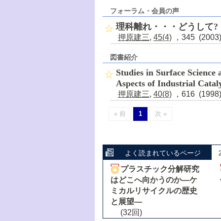
フォーラム・会員の声
理科離れ・・・どうして?
押原建三
,
45(4)
，345 (200
図書紹介
Studies in Surface Science 
Aspects of Industrial Catal
押原建三
,
40(8)
，616 (199
« 前
1
次 »
よく読まれているページ
プラスチック分解研究
はどこへ向かうのか―ケ
ミカルリサイクルの歴史
と展望―
(32回)