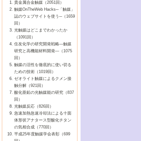
1号 なぜこの触媒が良いのか？
▼44巻（2002年）
貴金属合金触媒（2051回）
5号 若手会員による触媒研究の未来展望1：
8号 高機能化ポリオレフィンに向けた重合
5号 こんな物質，あんな物質―新たな触媒
7号 持続可能社会実現のための触媒および
5号 水素製造・貯蔵のための触媒技術の新
4号 水分解用光触媒材料
3号 特殊エネルギー場の触媒反応
触媒OnTheWeb Hacks─「触媒」
企業編
2号 第91回触媒討論会
触媒の最近の進展
1号 高次制御された触媒の化学
▼43巻（2001年）
の可能性―
触媒関連技術
しい展開
誌のウェブサイトを使う─（1659
5号 時間分解分光の進歩と応用
4号 生体内における金属の触媒作用
6号 第102回触媒討論会
3号 最近の自動車排ガス処理技術
2号 第89回触媒討論会
1号 グリーンケミストリーと触媒
▼42巻（2000年）
6号 第100回触媒討論会
8号 未来を拓く金属錯体
回）
6号 第98回触媒討論会
6号 第96回触媒討論会
5号 ファインケミカルズの展開に寄与する
7号 触媒・化学反応における計算化学の進
4号 触媒研究の現状と将来─第90回触媒討論
3号 触媒を利用した電気化学の新展開
2号 第87回触媒討論会特集号
1号 触媒反応工学の明日を拓く
▼41巻（1999年）
7号 『結晶の化学』を活かした触媒研究
光触媒はどこまでわかったか
7号 基礎化学品製造の触媒技術
触媒
歩
会Aから
7号 未来型金属錯体触媒開発への展望
4号 ナノ材料の調製と機能化
（1091回）
3号 生体触媒とバイオプロセス
2号 第85回触媒討論会
8号 イオン液体の応用
1号 孔、穴、あな?-特異な空間とその利用-
▼40巻（1998年）
8号 多機能型リアクター
6号 第94回触媒討論会
8号 若手研究者による触媒研究の未来展望
5号 基礎化学品製造の触媒技術
8号 超臨界流体を用いた化学プロセスの新
住友化学の研究開発戦略―触媒
5号 こんな触媒が欲しい
4号 水素製造・利用の触媒化学
3号 反応ダイナミクス
2号 第83回触媒討論会
1号 創立40周年記念・触媒化学この10年の
▼39巻（1997年）
2：大学・研究所編
展開
研究と高機能材料開発―（1075
7号 サブナノレベルでみた新しい表面現象
6号 第92回触媒討論会
6号 第90回触媒討論会
5号 触媒研究における新しい切り口：コン
進展と21世紀への提言/創立40周年記念・触
4号 超臨界流体の触媒反応への応用
3号 均一系触媒反応最前線
1号 均一系と不均一系触媒反応-その特徴と
回）
▼38巻（1996年）
8号 オレフィン重合触媒の新たな展
7号 基礎化学品製造の触媒技術
ビナトリアルケミストリー
媒学会この10年の歩みとこれから/創立40周
7号 触媒研究と学術雑誌/情報
5号 触媒のおもしろさをどのように伝える
接点
触媒の活性を徹底的に使い切る
4号 実用炭素材料の新展開
1号 触媒の構造と触媒作用/C1化学を中心と
▼37巻（1995年）
年記念・記録は語る
8号 資源の循環と触媒技術
6号 第88回触媒討論会特集号
か
ための技術（1019回）
8号 若い世代からみた触媒化学の現状と未
2号 第79回触媒討論会
5号 研究の方法論を考える
する21世紀への触媒
1号 ファインケミカルズと固体触媒
▼36巻（1994年）
2号 第81回触媒討論会
ゼオライト触媒によるクメン接
来
7号 企業における触媒研究のブレークスル
6号 第86回触媒討論会
3号 最新NO除去触媒の実用化研究
6号 第84回触媒討論会
2号 第77回触媒討論会
2号 第75回触媒討論会
触分解（921回）
1号 電気化学と触媒
▼35巻（1993年）
ー
3号 計算機触媒化学へのさそい
7号 水素化精製触媒の新しい展開
4号 新しい反応場を目指した触媒調製
7号 機能性金属材料と触媒
3号 オリンピックメダル:金・銀・銅はどん
酸化亜鉛の光触媒能の研究（837
3号 希土類を利用した触媒
2号 第73回触媒討論会
8号 この材料を触媒として使ってみません
4号 触媒劣化の制御と予測
1号 工業触媒開発マニュアル―探索から工
▼34巻（1992年）
8号 新しい反応性と機能性を目指した金属
な触媒作用を示すか
回）
5号 反応・分離技術の新しい展開
8号 触媒研究へのNMRの応用と展望
か？
業化まで
4号 触媒とリサイクル
3号 C4化学の展開
5号 最新の実用プロセスと触媒
クラスタ-化学
1号 インパクトを与えたこの研究
▼33巻（1991年）
光触媒反応（826回）
4号 触媒作用における機能の複合化
6号 第80回触媒討論会
2号 第71回触媒討論会
5号 エネルギー変換触媒
4号 《通常号》
6号 第82回触媒討論会
急速加熱急速冷却法による十面
2号 第69回触媒討論会
1号 触媒プロセス開発マニュアル―探索か
▼32巻（1990年）
5号 未来を拓け！若手研究者
7号 無機―有機ハイブリッド材料の新展開
3号 研究開発のうらおもて―着想と展開
体形状アナタース型酸化チタン
6号 第76回触媒討論会
5号 《通常号》
ら工業化まで，知っておきたいこと PartII
7号 ナノ構造体の化学
3号 ケミカルズ合成触媒―新しい展開と応
1号 21世紀に向けて触媒研究の飛躍をめざ
▼31巻（1989年）
6号 第78回触媒討論会
8号 AFMでみる世界
の気相合成（770回）
4号 触媒劣化と寿命の予測
7号 表面吸着相の新しい展開
用
6号 第74回触媒討論会
2号 第67回触媒討論会
8号 あの反応は今
す―触媒化学の裾野を広げよう
1号 情報科学と反応設計・材料設計
▼30巻（1988年）
7号 ダイナミックな領域への触媒研究の展
平成25年度触媒学会表彰（699
5号 環境に優しい触媒
8号 マイクロポーラス・クリスタル触媒の
4号 触媒調製の科学と技術の最前線
7号 半導体光触媒の基礎と広がり
3号 光触媒
2号 第65回触媒討論会
開/C1化学を中心とする21世紀への触媒
回）