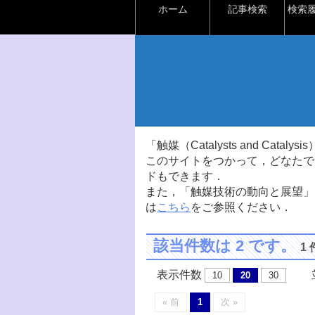
ホーム
記事検索
検索
「触媒（Catalysts and Ca
このサイトをつかって，どなたで
ドもできます．
また，「触媒技術の動向と展望」
は
こちら
をご参照ください．
該当件数は 2 です。
1
表示件数
並
10
20
30
« 前
1
次 »