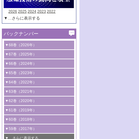
2026
2025
2024
2023
2022
▼…さらに表示する
バックナンバー
▼68巻（2026年）
1号 過酸化水素合成に関する研究動向
▼67巻（2025年）
2号 コンピューター技術により加速する
1号 CO
水素化によるグリーン燃料/グリ
▼66巻（2024年）
2
触媒開発
ーンケミカル製造
1号 低次元ナノ構造を有する触媒材料
▼65巻（2023年）
3号 有機分子変換やCO
資源化のための
2
2号 水素製造のための水分解技術に関す
2号 規制反応場を活用した固体触媒研究
1号 炭素が関わる触媒機能
▼64巻（2022年）
光触媒に関する最近の研究
る最近の研究
の新展開
2号 プラスチックケミカルリサイクルの
1号 合成ガス製造とCOを用いるケミカル
▼63巻（2021年）
B号 第137回触媒討論会（2026年）
3号 オレフィン系樹脂の精密合成に関す
3号 未踏分子変換を目指した酸化触媒プ
ための触媒技術
ズ合成の最新動向
1号 金触媒の新展開
▼62巻（2020年）
る最新技術
ロセスの最前線
3号 非酸化物系金属化合物を基盤とした
2号 化学品合成のための合金触媒開発
2号 ペロブスカイト
1号 触媒設計を拓く欠陥構造のキャラク
▼61巻（2019年）
4号 アルコール類の効率的変換を実現す
4号 シンクロトロン放射光および中性子
触媒材料の開発
3号 CO
の排出削減および有効活用のた
タリゼーション
2
3号 特殊反応場を利用した触媒的分子変
る非貴金属触媒の研究動向
線を利用した触媒解析技術の最先端
1号 物質移動制御に着目した触媒プロセ
▼60巻（2018年）
4号 格子酸素・格子酸素欠陥を利用した
めの触媒技術
換反応
2号 機能化学品製造に資するクリーンな
ス開発
5号 ゼオライトの合成と応用における研
5号 単原子触媒
触媒反応
1号 固体酸触媒の最新の研究動向
▼59巻（2017年）
触媒的酸化反応
4号 若手による情報発信企画～とびたて
4号 多孔質材料を用いた触媒の新展開
究動向
2号 CO
フリー水素サプライチェーンに
2
6号 参照触媒委員会からのお知らせ
5号 生体触媒によるエネルギー変換反応
2号 二酸化炭素からの有用化学品合成
1号 いたるところに，触媒
▼…さらに表示する