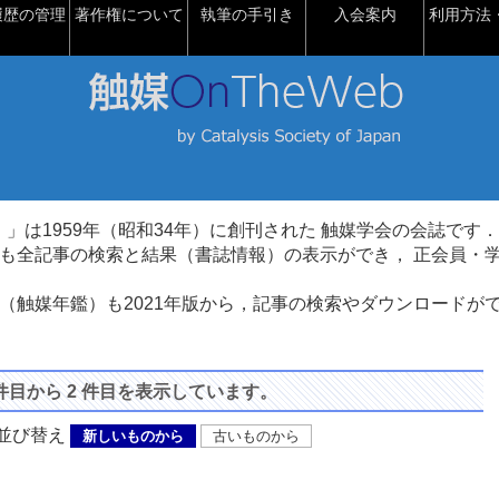
履歴の管理
著作権について
執筆の手引き
入会案内
利用方法・
talysis）」は1959年（昭和34年）に創刊された 触媒学会の会誌です．
も全記事の検索と結果（書誌情報）の表示ができ， 正会員・
（触媒年鑑）も2021年版から，記事の検索やダウンロードが
 件目から 2 件目を表示しています。
び替え
新しいものから
古いものから