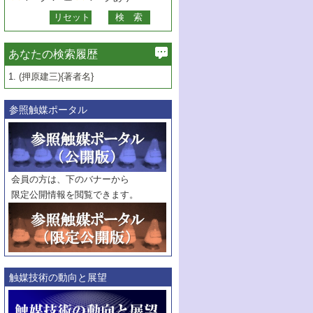
あなたの検索履歴
1.
(押原建三){著者名}
参照触媒ポータル
会員の方は、下のバナーから
限定公開情報を閲覧できます。
触媒技術の動向と展望