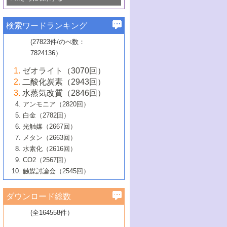
若き触媒の研究者たち～（1）
3号 水処理のための触媒化学
5号 情報学的手法を用いた触媒開発
6号 ヘテロ接合界面
関わる触媒開発動向
B号 第133回触媒討論会（2023年）
6号 窒素とリンの循環のための触媒・機
3号 ナノ粒子・クラスター触媒の最前線
2号 機能性材料の局所構造解析のための
5号 若手による情報発信企画～とびたて
▼58巻（2016年）
4号 光触媒を用いた水分解の最新の研究
6号 カーボンニュートラルに向けた電解
B号 第135回触媒討論会（2025年）
3号 精密高分子合成に関する最近の研究
能性材料
最先端技術
検索ワードランキング
4号 60周年記念企画
若き触媒の研究者たち～（2）
動向
技術
1号 ユニークな構造の高分子を生み出す触
▼57巻（2015年）
動向
B号 第131回触媒討論会（2023年）
3号 無機分離膜材料の開発と触媒反応プ
5号 進化するゼオライト合成技術
6号 石油のノーブル・ユースを志向した
媒技術
(27823件/のべ数：
5号 次世代の触媒プロセスを支えるマイ
B号 第127回触媒討論会（2021年・オン
1号 水素キャリアにかかわる触媒技術の新
4号 バイオマス化成品製造のための触媒
▼56巻（2014年）
ロセスへの適用
触媒技術
7824136）
クロ波
6号 非貴金属系触媒における電気化学的
ライン開催(Zoom)のみ）
2号 リグニンからの化成品製造に向けた触
展開
技術
1号 特殊環境場を利用した材料合成
▼55巻（2013年）
4号 触媒研究における計算科学の利用
酸素還元反応
B号 第129回触媒討論会（2022年・京都
媒技術
6号 メタン転換技術の最新動向
ゼオライト（3070回）
2号 石油精製用触媒の最近の進展
5号 固体触媒による含窒素有機化合物変
2号 光触媒反応機構に関する最新の研究動
1号 高耐久性燃料電池システム用触媒にお
大学：オンライン・対面開催）
▼54巻（2012年）
5号 水素のふるまいを解き明かす最先端
B号 第121回触媒討論会（2018年・東京
3号 触媒研究の最先端～とびたて若き研究
二酸化炭素（2943回）
B号 第125回触媒討論会（2020年・工学
換の最前線
3号 固体酸化物形燃料電池（SOFC）におけ
向
ける新展開
研究
大学）
1号 規則性多孔体の利用技術における最近
▼53巻（2011年）
者たち～（1）
水蒸気改質（2846回）
院大学）
るアノード触媒上での燃料直接改質技術
6号 貴金属使用量低減に向けた自動車排
3号 固体高分子形燃料電池カソード触媒の
2号 リビングラジカル重合の最近の動向
6号 低級アルカンの有効利用のための触
の進歩
アンモニア（2820回）
4号 触媒研究の最先端～とびたて若き研究
1号 金属学から見る合金触媒の新展開
▼52巻（2010年）
ガス浄化触媒の開発
4号 コアシェル構造の制御による触媒機能
開発動向
媒技術
白金（2782回）
3号 天然ガスの化学工業的展開に関する触
2号 第109回触媒討論会
者たち～（2）
2号 第107回触媒討論会
の向上
1号 触媒の劣化対策と長寿命触媒開発
B号 第123回触媒討論会（2019年・大阪
▼51巻（2009年）
4号 人工光合成に向けた近年のアプローチ
光触媒（2667回）
媒技術
B号 第119回触媒討論会（2017年・首都
3号 貴金属低減技術の最新動向
5号 触媒研究の最先端～とびたて若き研究
市立大学）
3号 触媒のその場観察法の進歩（１）
5号 工業触媒およびその周辺技術の最近の
2号 第105回触媒討論会
1号 炭素材料－熱い注目を集める材料－
▼50巻（2008年）
メタン（2663回）
大学東京）
5号 未利用熱エネルギーの有効活用に貢献
4号 貴金属触媒の精密構造制御とその活用
者たち～（3）
4号 貴金属代替技術の最新動向
進歩
水素化（2616回）
4号 触媒のその場観察法の進歩（２）
3号 ナノ構造が拓く新機能
する触媒技術
2号 第103回触媒討論会
1号 触媒化学と学会のこの10年，半世紀，
▼49巻（2007年）
5号 バイオマス化成品製造のための固体触
6号 イオニクス材料と燃料電池・電解合成
5号 光触媒による物質変換反応の新展開
CO2（2567回）
6号 ナノシート
5号 不活性結合の触媒的活性化による有機
そして未来
4号 活性サイトおよびその環境の精密な設
6号 ポリオキソメタレート
3号 環境浄化用光触媒の現状と課題
媒の開発
1号 含フッ素化合物の合成と触媒
▼48巻（2006年）
の最新の研究動向
触媒討論会（2545回）
6号 グラフェン
合成
B号 第115回触媒討論会（2015年・成蹊大
計による触媒の高機能化
2号 第101回触媒討論会
B号 第113回触媒討論会（2014年・ロワジ
4号 水素社会の実現に向けた水素製造・貯
6号 ナノ空間─吸着状態解析から新機能開拓
2号 第99回触媒討論会
B号 第117回触媒討論会（2016年・大阪府
1号 固体酸触媒の最近の進歩
▼47巻（2005年）
学）
7号 水素を利用する化成品合成の新潮流
6号 新しい固体酸触媒技術
5号 触媒を有効に使うための技術
ールホテル豊橋）
蔵技術の進歩
まで─
3号 メソポーラス物質の新展開
立大学）
3号 実用的ファインケミカル合成プロセス
ダウンロード総数
2号 第97回触媒討論会
1号 最近の触媒担体とその効果
▼46巻（2004年）
7号 ゼオライト合成における最近の進歩
6号 第106回触媒討論会
5号 CO
が関わる触媒・材料
B号 第111回触媒討論会（2013年・関西大
4号 錯体を利用したユニークな表面構造の
を実現する触媒
2
3号 リビング重合触媒の最近の展開
2号 第95回触媒討論会
(全164558件）
1号 部分酸化反応触媒の最前線
▼45巻（2003年）
学）
構築と機能
7号 有機分子触媒による精密有機合成
4号 バイオマス活用のための技術開発
6号 第104回触媒討論会
4号 今後の液体燃料を支える触媒技術
3号 化成品を合成するゼオライト触媒
2号 第93回触媒討論会