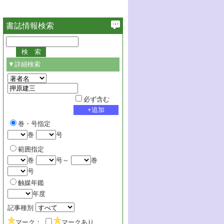
書誌情報検索
▼詳細検索
必ず含む
巻・号指定
巻
号
範囲指定
巻
号～
巻
号
触媒年鑑
年度
記事種別
マーク：
マークあり