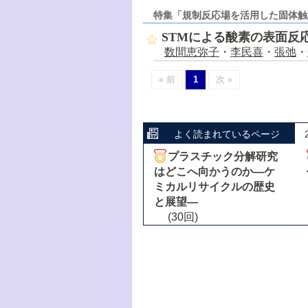
特集「規制反応場を活用した固体触
STMによる酸素の表面反
数間恵弥子
・
李民喜
・
張弛
・
« 前
1
次 »
よく読まれているページ
プラスチック分解研究
はどこへ向かうのか―ケ
ミカルリサイクルの歴史
と展望―
(30回)