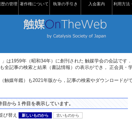
履歴の管理
著作権について
執筆の手引き
入会案内
利用方法・
talysis）」は1959年（昭和34年）に創刊された 触媒学会の会誌です．
も全記事の検索と結果（書誌情報）の表示ができ， 正会員・
（触媒年鑑）も2021年版から，記事の検索やダウンロードが
 件目から 1 件目を表示しています。
び替え
新しいものから
古いものから