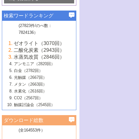
若き触媒の研究者たち～（1）
3号 水処理のための触媒化学
5号 情報学的手法を用いた触媒開発
6号 ヘテロ接合界面
関わる触媒開発動向
B号 第133回触媒討論会（2023年）
6号 窒素とリンの循環のための触媒・機
3号 ナノ粒子・クラスター触媒の最前線
2号 機能性材料の局所構造解析のための
5号 若手による情報発信企画～とびたて
▼58巻（2016年）
4号 光触媒を用いた水分解の最新の研究
6号 カーボンニュートラルに向けた電解
B号 第135回触媒討論会（2025年）
3号 精密高分子合成に関する最近の研究
能性材料
最先端技術
検索ワードランキング
4号 60周年記念企画
若き触媒の研究者たち～（2）
動向
技術
1号 ユニークな構造の高分子を生み出す触
▼57巻（2015年）
動向
B号 第131回触媒討論会（2023年）
3号 無機分離膜材料の開発と触媒反応プ
5号 進化するゼオライト合成技術
6号 石油のノーブル・ユースを志向した
媒技術
(27823件/のべ数：
5号 次世代の触媒プロセスを支えるマイ
B号 第127回触媒討論会（2021年・オン
1号 水素キャリアにかかわる触媒技術の新
4号 バイオマス化成品製造のための触媒
▼56巻（2014年）
ロセスへの適用
触媒技術
7824136）
クロ波
6号 非貴金属系触媒における電気化学的
ライン開催(Zoom)のみ）
2号 リグニンからの化成品製造に向けた触
展開
技術
1号 特殊環境場を利用した材料合成
▼55巻（2013年）
4号 触媒研究における計算科学の利用
酸素還元反応
B号 第129回触媒討論会（2022年・京都
媒技術
6号 メタン転換技術の最新動向
ゼオライト（3070回）
2号 石油精製用触媒の最近の進展
5号 固体触媒による含窒素有機化合物変
2号 光触媒反応機構に関する最新の研究動
1号 高耐久性燃料電池システム用触媒にお
大学：オンライン・対面開催）
▼54巻（2012年）
5号 水素のふるまいを解き明かす最先端
B号 第121回触媒討論会（2018年・東京
3号 触媒研究の最先端～とびたて若き研究
二酸化炭素（2943回）
B号 第125回触媒討論会（2020年・工学
換の最前線
3号 固体酸化物形燃料電池（SOFC）におけ
向
ける新展開
研究
大学）
1号 規則性多孔体の利用技術における最近
▼53巻（2011年）
者たち～（1）
水蒸気改質（2846回）
院大学）
るアノード触媒上での燃料直接改質技術
6号 貴金属使用量低減に向けた自動車排
3号 固体高分子形燃料電池カソード触媒の
2号 リビングラジカル重合の最近の動向
6号 低級アルカンの有効利用のための触
の進歩
アンモニア（2820回）
4号 触媒研究の最先端～とびたて若き研究
1号 金属学から見る合金触媒の新展開
▼52巻（2010年）
ガス浄化触媒の開発
4号 コアシェル構造の制御による触媒機能
開発動向
媒技術
白金（2782回）
3号 天然ガスの化学工業的展開に関する触
2号 第109回触媒討論会
者たち～（2）
2号 第107回触媒討論会
の向上
1号 触媒の劣化対策と長寿命触媒開発
B号 第123回触媒討論会（2019年・大阪
▼51巻（2009年）
4号 人工光合成に向けた近年のアプローチ
光触媒（2667回）
媒技術
B号 第119回触媒討論会（2017年・首都
3号 貴金属低減技術の最新動向
5号 触媒研究の最先端～とびたて若き研究
市立大学）
3号 触媒のその場観察法の進歩（１）
5号 工業触媒およびその周辺技術の最近の
2号 第105回触媒討論会
1号 炭素材料－熱い注目を集める材料－
▼50巻（2008年）
メタン（2663回）
大学東京）
5号 未利用熱エネルギーの有効活用に貢献
4号 貴金属触媒の精密構造制御とその活用
者たち～（3）
4号 貴金属代替技術の最新動向
進歩
水素化（2616回）
4号 触媒のその場観察法の進歩（２）
3号 ナノ構造が拓く新機能
する触媒技術
2号 第103回触媒討論会
1号 触媒化学と学会のこの10年，半世紀，
▼49巻（2007年）
5号 バイオマス化成品製造のための固体触
6号 イオニクス材料と燃料電池・電解合成
5号 光触媒による物質変換反応の新展開
CO2（2567回）
6号 ナノシート
5号 不活性結合の触媒的活性化による有機
そして未来
4号 活性サイトおよびその環境の精密な設
6号 ポリオキソメタレート
3号 環境浄化用光触媒の現状と課題
媒の開発
1号 含フッ素化合物の合成と触媒
▼48巻（2006年）
の最新の研究動向
触媒討論会（2545回）
6号 グラフェン
合成
B号 第115回触媒討論会（2015年・成蹊大
計による触媒の高機能化
2号 第101回触媒討論会
B号 第113回触媒討論会（2014年・ロワジ
4号 水素社会の実現に向けた水素製造・貯
6号 ナノ空間─吸着状態解析から新機能開拓
2号 第99回触媒討論会
B号 第117回触媒討論会（2016年・大阪府
1号 固体酸触媒の最近の進歩
▼47巻（2005年）
学）
7号 水素を利用する化成品合成の新潮流
6号 新しい固体酸触媒技術
5号 触媒を有効に使うための技術
ールホテル豊橋）
蔵技術の進歩
まで─
3号 メソポーラス物質の新展開
立大学）
3号 実用的ファインケミカル合成プロセス
ダウンロード総数
2号 第97回触媒討論会
1号 最近の触媒担体とその効果
▼46巻（2004年）
7号 ゼオライト合成における最近の進歩
6号 第106回触媒討論会
5号 CO
が関わる触媒・材料
B号 第111回触媒討論会（2013年・関西大
4号 錯体を利用したユニークな表面構造の
を実現する触媒
2
3号 リビング重合触媒の最近の展開
2号 第95回触媒討論会
(全164553件）
1号 部分酸化反応触媒の最前線
▼45巻（2003年）
学）
構築と機能
7号 有機分子触媒による精密有機合成
4号 バイオマス活用のための技術開発
6号 第104回触媒討論会
4号 今後の液体燃料を支える触媒技術
3号 化成品を合成するゼオライト触媒
2号 第93回触媒討論会