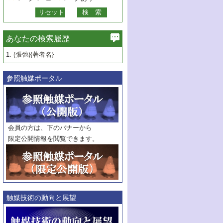
あなたの検索履歴
1.
(張弛){著者名}
参照触媒ポータル
会員の方は、下のバナーから
限定公開情報を閲覧できます。
触媒技術の動向と展望