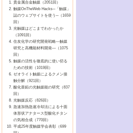
1号 なぜこの触媒が良いのか？
▼44巻（2002年）
貴金属合金触媒（2051回）
5号 若手会員による触媒研究の未来展望1：
8号 高機能化ポリオレフィンに向けた重合
5号 こんな物質，あんな物質―新たな触媒
7号 持続可能社会実現のための触媒および
5号 水素製造・貯蔵のための触媒技術の新
4号 水分解用光触媒材料
3号 特殊エネルギー場の触媒反応
触媒OnTheWeb Hacks─「触媒」
企業編
2号 第91回触媒討論会
触媒の最近の進展
1号 高次制御された触媒の化学
▼43巻（2001年）
の可能性―
触媒関連技術
しい展開
誌のウェブサイトを使う─（1659
5号 時間分解分光の進歩と応用
4号 生体内における金属の触媒作用
6号 第102回触媒討論会
3号 最近の自動車排ガス処理技術
2号 第89回触媒討論会
1号 グリーンケミストリーと触媒
▼42巻（2000年）
6号 第100回触媒討論会
8号 未来を拓く金属錯体
回）
6号 第98回触媒討論会
6号 第96回触媒討論会
5号 ファインケミカルズの展開に寄与する
7号 触媒・化学反応における計算化学の進
4号 触媒研究の現状と将来─第90回触媒討論
3号 触媒を利用した電気化学の新展開
2号 第87回触媒討論会特集号
1号 触媒反応工学の明日を拓く
▼41巻（1999年）
7号 『結晶の化学』を活かした触媒研究
光触媒はどこまでわかったか
7号 基礎化学品製造の触媒技術
触媒
歩
会Aから
7号 未来型金属錯体触媒開発への展望
4号 ナノ材料の調製と機能化
（1091回）
3号 生体触媒とバイオプロセス
2号 第85回触媒討論会
8号 イオン液体の応用
1号 孔、穴、あな?-特異な空間とその利用-
▼40巻（1998年）
8号 多機能型リアクター
6号 第94回触媒討論会
8号 若手研究者による触媒研究の未来展望
5号 基礎化学品製造の触媒技術
8号 超臨界流体を用いた化学プロセスの新
住友化学の研究開発戦略―触媒
5号 こんな触媒が欲しい
4号 水素製造・利用の触媒化学
3号 反応ダイナミクス
2号 第83回触媒討論会
1号 創立40周年記念・触媒化学この10年の
▼39巻（1997年）
2：大学・研究所編
展開
研究と高機能材料開発―（1075
7号 サブナノレベルでみた新しい表面現象
6号 第92回触媒討論会
6号 第90回触媒討論会
5号 触媒研究における新しい切り口：コン
進展と21世紀への提言/創立40周年記念・触
4号 超臨界流体の触媒反応への応用
3号 均一系触媒反応最前線
1号 均一系と不均一系触媒反応-その特徴と
回）
▼38巻（1996年）
8号 オレフィン重合触媒の新たな展
7号 基礎化学品製造の触媒技術
ビナトリアルケミストリー
媒学会この10年の歩みとこれから/創立40周
7号 触媒研究と学術雑誌/情報
5号 触媒のおもしろさをどのように伝える
接点
触媒の活性を徹底的に使い切る
4号 実用炭素材料の新展開
1号 触媒の構造と触媒作用/C1化学を中心と
▼37巻（1995年）
年記念・記録は語る
8号 資源の循環と触媒技術
6号 第88回触媒討論会特集号
か
ための技術（1019回）
8号 若い世代からみた触媒化学の現状と未
2号 第79回触媒討論会
5号 研究の方法論を考える
する21世紀への触媒
1号 ファインケミカルズと固体触媒
▼36巻（1994年）
2号 第81回触媒討論会
ゼオライト触媒によるクメン接
来
7号 企業における触媒研究のブレークスル
6号 第86回触媒討論会
3号 最新NO除去触媒の実用化研究
6号 第84回触媒討論会
2号 第77回触媒討論会
2号 第75回触媒討論会
触分解（921回）
1号 電気化学と触媒
▼35巻（1993年）
ー
3号 計算機触媒化学へのさそい
7号 水素化精製触媒の新しい展開
4号 新しい反応場を目指した触媒調製
7号 機能性金属材料と触媒
3号 オリンピックメダル:金・銀・銅はどん
酸化亜鉛の光触媒能の研究（837
3号 希土類を利用した触媒
2号 第73回触媒討論会
8号 この材料を触媒として使ってみません
4号 触媒劣化の制御と予測
1号 工業触媒開発マニュアル―探索から工
▼34巻（1992年）
8号 新しい反応性と機能性を目指した金属
な触媒作用を示すか
回）
5号 反応・分離技術の新しい展開
8号 触媒研究へのNMRの応用と展望
か？
業化まで
4号 触媒とリサイクル
3号 C4化学の展開
5号 最新の実用プロセスと触媒
クラスタ-化学
1号 インパクトを与えたこの研究
▼33巻（1991年）
光触媒反応（826回）
4号 触媒作用における機能の複合化
6号 第80回触媒討論会
2号 第71回触媒討論会
5号 エネルギー変換触媒
4号 《通常号》
6号 第82回触媒討論会
急速加熱急速冷却法による十面
2号 第69回触媒討論会
1号 触媒プロセス開発マニュアル―探索か
▼32巻（1990年）
5号 未来を拓け！若手研究者
7号 無機―有機ハイブリッド材料の新展開
3号 研究開発のうらおもて―着想と展開
体形状アナタース型酸化チタン
6号 第76回触媒討論会
5号 《通常号》
ら工業化まで，知っておきたいこと PartII
7号 ナノ構造体の化学
3号 ケミカルズ合成触媒―新しい展開と応
1号 21世紀に向けて触媒研究の飛躍をめざ
▼31巻（1989年）
6号 第78回触媒討論会
8号 AFMでみる世界
の気相合成（770回）
4号 触媒劣化と寿命の予測
7号 表面吸着相の新しい展開
用
6号 第74回触媒討論会
2号 第67回触媒討論会
8号 あの反応は今
す―触媒化学の裾野を広げよう
1号 情報科学と反応設計・材料設計
▼30巻（1988年）
7号 ダイナミックな領域への触媒研究の展
平成25年度触媒学会表彰（699
5号 環境に優しい触媒
8号 マイクロポーラス・クリスタル触媒の
4号 触媒調製の科学と技術の最前線
7号 半導体光触媒の基礎と広がり
3号 光触媒
2号 第65回触媒討論会
開/C1化学を中心とする21世紀への触媒
回）