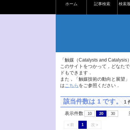
ホーム
記事検索
検索
「触媒（Catalysts and Ca
このサイトをつかって，どなたで
ドもできます．
また，「触媒技術の動向と展望」
は
こちら
をご参照ください．
該当件数は 1 です。
1
表示件数
並
10
20
30
« 前
1
次 »