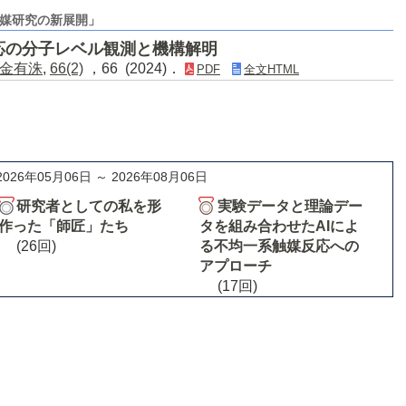
媒研究の新展開」
応の分子レベル観測と機構解明
金有洙
,
66(2)
，66 (2024)．
PDF
全文HTML
2026年05月06日 ～ 2026年08月06日
研究者としての私を形
実験データと理論デー
作った「師匠」たち
タを組み合わせたAIによ
(26回)
る不均一系触媒反応への
アプローチ
(17回)