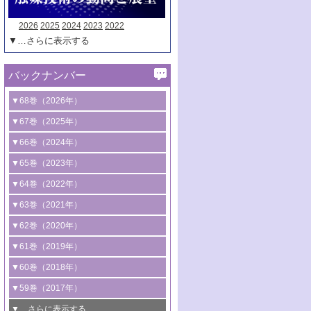
2026
2025
2024
2023
2022
▼…さらに表示する
バックナンバー
▼68巻（2026年）
1号 過酸化水素合成に関する研究動向
▼67巻（2025年）
2号 コンピューター技術により加速する
1号 CO
水素化によるグリーン燃料/グリ
▼66巻（2024年）
2
触媒開発
ーンケミカル製造
1号 低次元ナノ構造を有する触媒材料
▼65巻（2023年）
3号 有機分子変換やCO
資源化のための
2
2号 水素製造のための水分解技術に関す
2号 規制反応場を活用した固体触媒研究
1号 炭素が関わる触媒機能
▼64巻（2022年）
光触媒に関する最近の研究
る最近の研究
の新展開
2号 プラスチックケミカルリサイクルの
1号 合成ガス製造とCOを用いるケミカル
▼63巻（2021年）
B号 第137回触媒討論会（2026年）
3号 オレフィン系樹脂の精密合成に関す
3号 未踏分子変換を目指した酸化触媒プ
ための触媒技術
ズ合成の最新動向
1号 金触媒の新展開
▼62巻（2020年）
る最新技術
ロセスの最前線
3号 非酸化物系金属化合物を基盤とした
2号 化学品合成のための合金触媒開発
2号 ペロブスカイト
1号 触媒設計を拓く欠陥構造のキャラク
▼61巻（2019年）
4号 アルコール類の効率的変換を実現す
4号 シンクロトロン放射光および中性子
触媒材料の開発
3号 CO
の排出削減および有効活用のた
タリゼーション
2
3号 特殊反応場を利用した触媒的分子変
る非貴金属触媒の研究動向
線を利用した触媒解析技術の最先端
1号 物質移動制御に着目した触媒プロセ
▼60巻（2018年）
4号 格子酸素・格子酸素欠陥を利用した
めの触媒技術
換反応
2号 機能化学品製造に資するクリーンな
ス開発
5号 ゼオライトの合成と応用における研
5号 単原子触媒
触媒反応
1号 固体酸触媒の最新の研究動向
▼59巻（2017年）
触媒的酸化反応
4号 若手による情報発信企画～とびたて
4号 多孔質材料を用いた触媒の新展開
究動向
2号 CO
フリー水素サプライチェーンに
2
6号 参照触媒委員会からのお知らせ
5号 生体触媒によるエネルギー変換反応
2号 二酸化炭素からの有用化学品合成
1号 いたるところに，触媒
▼…さらに表示する