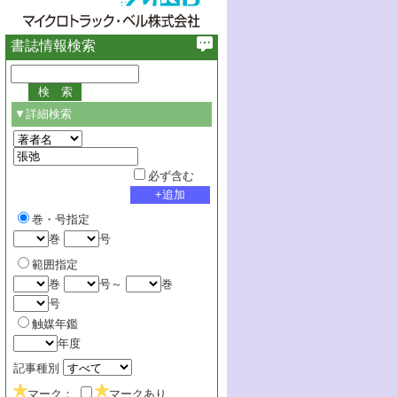
書誌情報検索
▼詳細検索
必ず含む
巻・号指定
巻
号
範囲指定
巻
号～
巻
号
触媒年鑑
年度
記事種別
マーク：
マークあり