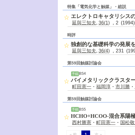
特集「電気化学と触媒」・総説
エレクトロキャタリシス
延與三知夫
,
36(1)
，2 (1994
時評
独創的な基礎科学の発展
延與三知夫
,
36(4)
，231 (19
第59回触媒討論会
BS4
予稿
バイメタリッククラスタ
町田憲一
・
福岡淳
・
市川勝
・
第59回触媒討論会
BS5
予稿
HCHO+HCOO-混合系
西村勝憲
・
町田憲一
・
国松敬
« 前
1
次 »