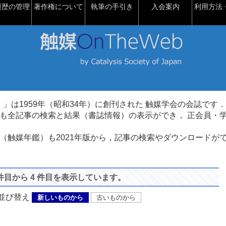
履歴の管理
著作権について
執筆の手引き
入会案内
利用方法・
talysis）」は1959年（昭和34年）に創刊された 触媒学会の会誌です．
も全記事の検索と結果（書誌情報）の表示ができ， 正会員・
（触媒年鑑）も2021年版から，記事の検索やダウンロードが
 件目から 4 件目を表示しています。
び替え
新しいものから
古いものから