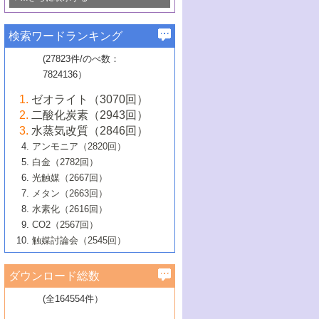
若き触媒の研究者たち～（1）
3号 水処理のための触媒化学
5号 情報学的手法を用いた触媒開発
6号 ヘテロ接合界面
関わる触媒開発動向
B号 第133回触媒討論会（2023年）
6号 窒素とリンの循環のための触媒・機
3号 ナノ粒子・クラスター触媒の最前線
2号 機能性材料の局所構造解析のための
5号 若手による情報発信企画～とびたて
▼58巻（2016年）
4号 光触媒を用いた水分解の最新の研究
6号 カーボンニュートラルに向けた電解
B号 第135回触媒討論会（2025年）
3号 精密高分子合成に関する最近の研究
能性材料
最先端技術
検索ワードランキング
4号 60周年記念企画
若き触媒の研究者たち～（2）
動向
技術
1号 ユニークな構造の高分子を生み出す触
▼57巻（2015年）
動向
B号 第131回触媒討論会（2023年）
3号 無機分離膜材料の開発と触媒反応プ
5号 進化するゼオライト合成技術
6号 石油のノーブル・ユースを志向した
媒技術
(27823件/のべ数：
5号 次世代の触媒プロセスを支えるマイ
B号 第127回触媒討論会（2021年・オン
1号 水素キャリアにかかわる触媒技術の新
4号 バイオマス化成品製造のための触媒
▼56巻（2014年）
ロセスへの適用
触媒技術
7824136）
クロ波
6号 非貴金属系触媒における電気化学的
ライン開催(Zoom)のみ）
2号 リグニンからの化成品製造に向けた触
展開
技術
1号 特殊環境場を利用した材料合成
▼55巻（2013年）
4号 触媒研究における計算科学の利用
酸素還元反応
B号 第129回触媒討論会（2022年・京都
媒技術
6号 メタン転換技術の最新動向
ゼオライト（3070回）
2号 石油精製用触媒の最近の進展
5号 固体触媒による含窒素有機化合物変
2号 光触媒反応機構に関する最新の研究動
1号 高耐久性燃料電池システム用触媒にお
大学：オンライン・対面開催）
▼54巻（2012年）
5号 水素のふるまいを解き明かす最先端
B号 第121回触媒討論会（2018年・東京
3号 触媒研究の最先端～とびたて若き研究
二酸化炭素（2943回）
B号 第125回触媒討論会（2020年・工学
換の最前線
3号 固体酸化物形燃料電池（SOFC）におけ
向
ける新展開
研究
大学）
1号 規則性多孔体の利用技術における最近
▼53巻（2011年）
者たち～（1）
水蒸気改質（2846回）
院大学）
るアノード触媒上での燃料直接改質技術
6号 貴金属使用量低減に向けた自動車排
3号 固体高分子形燃料電池カソード触媒の
2号 リビングラジカル重合の最近の動向
6号 低級アルカンの有効利用のための触
の進歩
アンモニア（2820回）
4号 触媒研究の最先端～とびたて若き研究
1号 金属学から見る合金触媒の新展開
▼52巻（2010年）
ガス浄化触媒の開発
4号 コアシェル構造の制御による触媒機能
開発動向
媒技術
白金（2782回）
3号 天然ガスの化学工業的展開に関する触
2号 第109回触媒討論会
者たち～（2）
2号 第107回触媒討論会
の向上
1号 触媒の劣化対策と長寿命触媒開発
B号 第123回触媒討論会（2019年・大阪
▼51巻（2009年）
4号 人工光合成に向けた近年のアプローチ
光触媒（2667回）
媒技術
B号 第119回触媒討論会（2017年・首都
3号 貴金属低減技術の最新動向
5号 触媒研究の最先端～とびたて若き研究
市立大学）
3号 触媒のその場観察法の進歩（１）
5号 工業触媒およびその周辺技術の最近の
2号 第105回触媒討論会
1号 炭素材料－熱い注目を集める材料－
▼50巻（2008年）
メタン（2663回）
大学東京）
5号 未利用熱エネルギーの有効活用に貢献
4号 貴金属触媒の精密構造制御とその活用
者たち～（3）
4号 貴金属代替技術の最新動向
進歩
水素化（2616回）
4号 触媒のその場観察法の進歩（２）
3号 ナノ構造が拓く新機能
する触媒技術
2号 第103回触媒討論会
1号 触媒化学と学会のこの10年，半世紀，
▼49巻（2007年）
5号 バイオマス化成品製造のための固体触
6号 イオニクス材料と燃料電池・電解合成
5号 光触媒による物質変換反応の新展開
CO2（2567回）
6号 ナノシート
5号 不活性結合の触媒的活性化による有機
そして未来
4号 活性サイトおよびその環境の精密な設
6号 ポリオキソメタレート
3号 環境浄化用光触媒の現状と課題
媒の開発
1号 含フッ素化合物の合成と触媒
▼48巻（2006年）
の最新の研究動向
触媒討論会（2545回）
6号 グラフェン
合成
B号 第115回触媒討論会（2015年・成蹊大
計による触媒の高機能化
2号 第101回触媒討論会
B号 第113回触媒討論会（2014年・ロワジ
4号 水素社会の実現に向けた水素製造・貯
6号 ナノ空間─吸着状態解析から新機能開拓
2号 第99回触媒討論会
B号 第117回触媒討論会（2016年・大阪府
1号 固体酸触媒の最近の進歩
▼47巻（2005年）
学）
7号 水素を利用する化成品合成の新潮流
6号 新しい固体酸触媒技術
5号 触媒を有効に使うための技術
ールホテル豊橋）
蔵技術の進歩
まで─
3号 メソポーラス物質の新展開
立大学）
3号 実用的ファインケミカル合成プロセス
ダウンロード総数
2号 第97回触媒討論会
1号 最近の触媒担体とその効果
▼46巻（2004年）
7号 ゼオライト合成における最近の進歩
6号 第106回触媒討論会
5号 CO
が関わる触媒・材料
B号 第111回触媒討論会（2013年・関西大
4号 錯体を利用したユニークな表面構造の
を実現する触媒
2
3号 リビング重合触媒の最近の展開
2号 第95回触媒討論会
(全164554件）
1号 部分酸化反応触媒の最前線
▼45巻（2003年）
学）
構築と機能
7号 有機分子触媒による精密有機合成
4号 バイオマス活用のための技術開発
6号 第104回触媒討論会
4号 今後の液体燃料を支える触媒技術
3号 化成品を合成するゼオライト触媒
2号 第93回触媒討論会