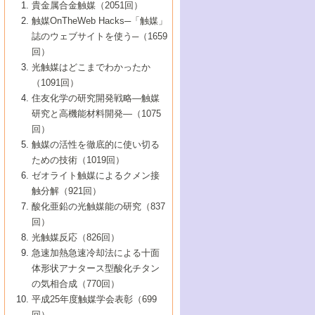
1号 なぜこの触媒が良いのか？
▼44巻（2002年）
貴金属合金触媒（2051回）
5号 若手会員による触媒研究の未来展望1：
8号 高機能化ポリオレフィンに向けた重合
5号 こんな物質，あんな物質―新たな触媒
7号 持続可能社会実現のための触媒および
5号 水素製造・貯蔵のための触媒技術の新
4号 水分解用光触媒材料
3号 特殊エネルギー場の触媒反応
触媒OnTheWeb Hacks─「触媒」
企業編
2号 第91回触媒討論会
触媒の最近の進展
1号 高次制御された触媒の化学
▼43巻（2001年）
の可能性―
触媒関連技術
しい展開
誌のウェブサイトを使う─（1659
5号 時間分解分光の進歩と応用
4号 生体内における金属の触媒作用
6号 第102回触媒討論会
3号 最近の自動車排ガス処理技術
2号 第89回触媒討論会
1号 グリーンケミストリーと触媒
▼42巻（2000年）
6号 第100回触媒討論会
8号 未来を拓く金属錯体
回）
6号 第98回触媒討論会
6号 第96回触媒討論会
5号 ファインケミカルズの展開に寄与する
7号 触媒・化学反応における計算化学の進
4号 触媒研究の現状と将来─第90回触媒討論
3号 触媒を利用した電気化学の新展開
2号 第87回触媒討論会特集号
1号 触媒反応工学の明日を拓く
▼41巻（1999年）
7号 『結晶の化学』を活かした触媒研究
光触媒はどこまでわかったか
7号 基礎化学品製造の触媒技術
触媒
歩
会Aから
7号 未来型金属錯体触媒開発への展望
4号 ナノ材料の調製と機能化
（1091回）
3号 生体触媒とバイオプロセス
2号 第85回触媒討論会
8号 イオン液体の応用
1号 孔、穴、あな?-特異な空間とその利用-
▼40巻（1998年）
8号 多機能型リアクター
6号 第94回触媒討論会
8号 若手研究者による触媒研究の未来展望
5号 基礎化学品製造の触媒技術
8号 超臨界流体を用いた化学プロセスの新
住友化学の研究開発戦略―触媒
5号 こんな触媒が欲しい
4号 水素製造・利用の触媒化学
3号 反応ダイナミクス
2号 第83回触媒討論会
1号 創立40周年記念・触媒化学この10年の
▼39巻（1997年）
2：大学・研究所編
展開
研究と高機能材料開発―（1075
7号 サブナノレベルでみた新しい表面現象
6号 第92回触媒討論会
6号 第90回触媒討論会
5号 触媒研究における新しい切り口：コン
進展と21世紀への提言/創立40周年記念・触
4号 超臨界流体の触媒反応への応用
3号 均一系触媒反応最前線
1号 均一系と不均一系触媒反応-その特徴と
回）
▼38巻（1996年）
8号 オレフィン重合触媒の新たな展
7号 基礎化学品製造の触媒技術
ビナトリアルケミストリー
媒学会この10年の歩みとこれから/創立40周
7号 触媒研究と学術雑誌/情報
5号 触媒のおもしろさをどのように伝える
接点
触媒の活性を徹底的に使い切る
4号 実用炭素材料の新展開
1号 触媒の構造と触媒作用/C1化学を中心と
▼37巻（1995年）
年記念・記録は語る
8号 資源の循環と触媒技術
6号 第88回触媒討論会特集号
か
ための技術（1019回）
8号 若い世代からみた触媒化学の現状と未
2号 第79回触媒討論会
5号 研究の方法論を考える
する21世紀への触媒
1号 ファインケミカルズと固体触媒
▼36巻（1994年）
2号 第81回触媒討論会
ゼオライト触媒によるクメン接
来
7号 企業における触媒研究のブレークスル
6号 第86回触媒討論会
3号 最新NO除去触媒の実用化研究
6号 第84回触媒討論会
2号 第77回触媒討論会
2号 第75回触媒討論会
触分解（921回）
1号 電気化学と触媒
▼35巻（1993年）
ー
3号 計算機触媒化学へのさそい
7号 水素化精製触媒の新しい展開
4号 新しい反応場を目指した触媒調製
7号 機能性金属材料と触媒
3号 オリンピックメダル:金・銀・銅はどん
酸化亜鉛の光触媒能の研究（837
3号 希土類を利用した触媒
2号 第73回触媒討論会
8号 この材料を触媒として使ってみません
4号 触媒劣化の制御と予測
1号 工業触媒開発マニュアル―探索から工
▼34巻（1992年）
8号 新しい反応性と機能性を目指した金属
な触媒作用を示すか
回）
5号 反応・分離技術の新しい展開
8号 触媒研究へのNMRの応用と展望
か？
業化まで
4号 触媒とリサイクル
3号 C4化学の展開
5号 最新の実用プロセスと触媒
クラスタ-化学
1号 インパクトを与えたこの研究
▼33巻（1991年）
光触媒反応（826回）
4号 触媒作用における機能の複合化
6号 第80回触媒討論会
2号 第71回触媒討論会
5号 エネルギー変換触媒
4号 《通常号》
6号 第82回触媒討論会
急速加熱急速冷却法による十面
2号 第69回触媒討論会
1号 触媒プロセス開発マニュアル―探索か
▼32巻（1990年）
5号 未来を拓け！若手研究者
7号 無機―有機ハイブリッド材料の新展開
3号 研究開発のうらおもて―着想と展開
体形状アナタース型酸化チタン
6号 第76回触媒討論会
5号 《通常号》
ら工業化まで，知っておきたいこと PartII
7号 ナノ構造体の化学
3号 ケミカルズ合成触媒―新しい展開と応
1号 21世紀に向けて触媒研究の飛躍をめざ
▼31巻（1989年）
6号 第78回触媒討論会
8号 AFMでみる世界
の気相合成（770回）
4号 触媒劣化と寿命の予測
7号 表面吸着相の新しい展開
用
6号 第74回触媒討論会
2号 第67回触媒討論会
8号 あの反応は今
す―触媒化学の裾野を広げよう
1号 情報科学と反応設計・材料設計
▼30巻（1988年）
7号 ダイナミックな領域への触媒研究の展
平成25年度触媒学会表彰（699
5号 環境に優しい触媒
8号 マイクロポーラス・クリスタル触媒の
4号 触媒調製の科学と技術の最前線
7号 半導体光触媒の基礎と広がり
3号 光触媒
2号 第65回触媒討論会
開/C1化学を中心とする21世紀への触媒
回）