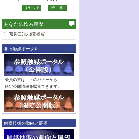
あなたの検索履歴
1.
(延與三知夫){著者名}
参照触媒ポータル
会員の方は、下のバナーから
限定公開情報を閲覧できます。
触媒技術の動向と展望