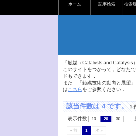
ホーム
記事検索
検索
「触媒（Catalysts and Ca
このサイトをつかって，どなたで
ドもできます．
また，「触媒技術の動向と展望」
は
こちら
をご参照ください．
該当件数は 4 です。
1
表示件数
並
10
20
30
« 前
1
次 »