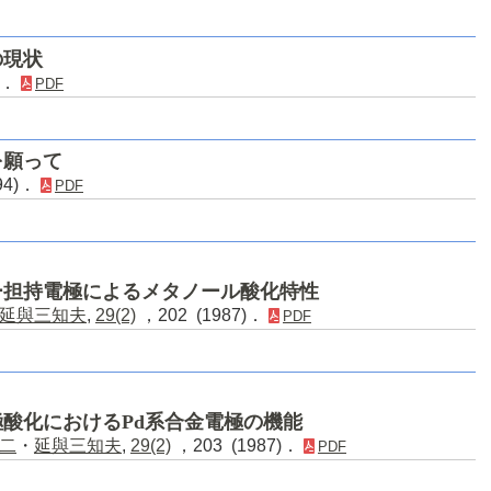
の現状
)．
PDF
を願って
94)．
PDF
ー担持電極によるメタノール酸化特性
延與三知夫
,
29(2)
，202 (1987)．
PDF
陽極酸化におけるPd系合金電極の機能
二
・
延與三知夫
,
29(2)
，203 (1987)．
PDF