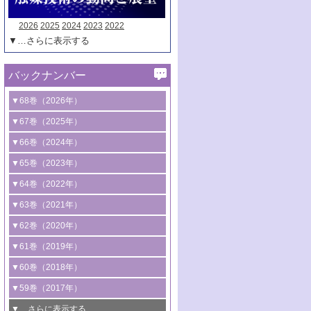
2026
2025
2024
2023
2022
▼…さらに表示する
バックナンバー
▼68巻（2026年）
1号 過酸化水素合成に関する研究動向
▼67巻（2025年）
2号 コンピューター技術により加速する
1号 CO
水素化によるグリーン燃料/グリ
▼66巻（2024年）
2
触媒開発
ーンケミカル製造
1号 低次元ナノ構造を有する触媒材料
▼65巻（2023年）
3号 有機分子変換やCO
資源化のための
2
2号 水素製造のための水分解技術に関す
2号 規制反応場を活用した固体触媒研究
1号 炭素が関わる触媒機能
▼64巻（2022年）
光触媒に関する最近の研究
る最近の研究
の新展開
2号 プラスチックケミカルリサイクルの
1号 合成ガス製造とCOを用いるケミカル
▼63巻（2021年）
B号 第137回触媒討論会（2026年）
3号 オレフィン系樹脂の精密合成に関す
3号 未踏分子変換を目指した酸化触媒プ
ための触媒技術
ズ合成の最新動向
1号 金触媒の新展開
▼62巻（2020年）
る最新技術
ロセスの最前線
3号 非酸化物系金属化合物を基盤とした
2号 化学品合成のための合金触媒開発
2号 ペロブスカイト
1号 触媒設計を拓く欠陥構造のキャラク
▼61巻（2019年）
4号 アルコール類の効率的変換を実現す
4号 シンクロトロン放射光および中性子
触媒材料の開発
3号 CO
の排出削減および有効活用のた
タリゼーション
2
3号 特殊反応場を利用した触媒的分子変
る非貴金属触媒の研究動向
線を利用した触媒解析技術の最先端
1号 物質移動制御に着目した触媒プロセ
▼60巻（2018年）
4号 格子酸素・格子酸素欠陥を利用した
めの触媒技術
換反応
2号 機能化学品製造に資するクリーンな
ス開発
5号 ゼオライトの合成と応用における研
5号 単原子触媒
触媒反応
1号 固体酸触媒の最新の研究動向
▼59巻（2017年）
触媒的酸化反応
4号 若手による情報発信企画～とびたて
4号 多孔質材料を用いた触媒の新展開
究動向
2号 CO
フリー水素サプライチェーンに
2
6号 参照触媒委員会からのお知らせ
5号 生体触媒によるエネルギー変換反応
2号 二酸化炭素からの有用化学品合成
1号 いたるところに，触媒
▼…さらに表示する