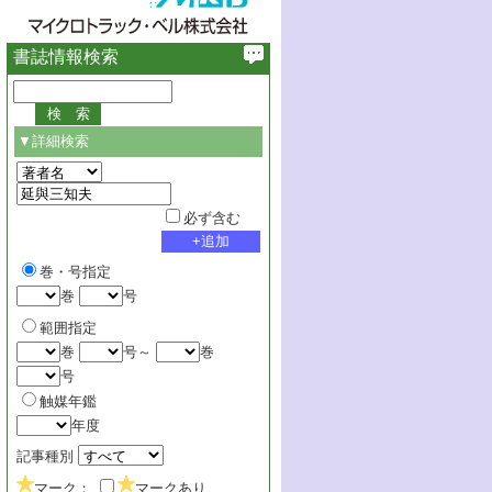
書誌情報検索
▼詳細検索
必ず含む
巻・号指定
巻
号
範囲指定
巻
号～
巻
号
触媒年鑑
年度
記事種別
マーク：
マークあり